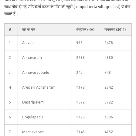
साथ नीचे दी गई रोम्पिचेर्ला मंडल के गाँवों की सूची (rompicherla villages list) से देख
सकते हैं।
#
गांव का नाम
क्षेत्रफल (HA)
जनसंख्या (2011)
1
Alavala
966
2478
2
Annavaram
2798
4880
3
Annavarappadu
340
748
4
Arepalli Agraharam
1178
2342
5
Dasaripalem
1572
5722
6
Gogulapadu
1728
3806
7
Machavaram
2145
4752