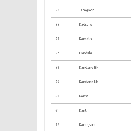
54
Jamgaon
55
Kadsure
56
Kamath
57
Kandale
58
Kandane Bk
59
Kandane Kh
60
Kansai
61
Kanti
62
Karanjvira