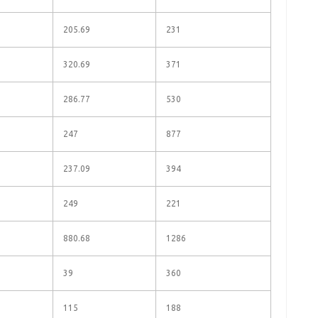
205.69
231
320.69
371
286.77
530
247
877
237.09
394
249
221
880.68
1286
39
360
115
188