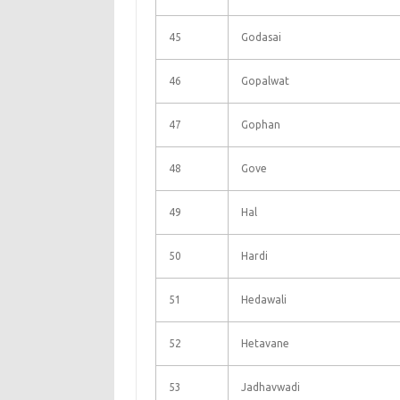
45
Godasai
46
Gopalwat
47
Gophan
48
Gove
49
Hal
50
Hardi
51
Hedawali
52
Hetavane
53
Jadhavwadi