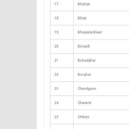
17
Bhatsai
18
Bhise
19
Bhuwaneshwar
20
Birwadi
21
Bobadghar
22
Borghar
23
Chandgaon
24
Chanere
25
Chikani