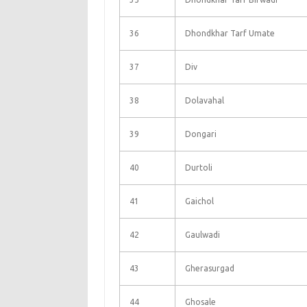
36
Dhondkhar Tarf Umate
37
Div
38
Dolavahal
39
Dongari
40
Durtoli
41
Gaichol
42
Gaulwadi
43
Gherasurgad
44
Ghosale