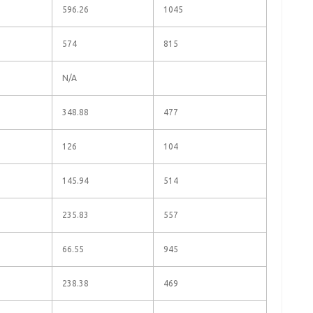
596.26
1045
574
815
N/A
348.88
477
126
104
145.94
514
235.83
557
66.55
945
238.38
469