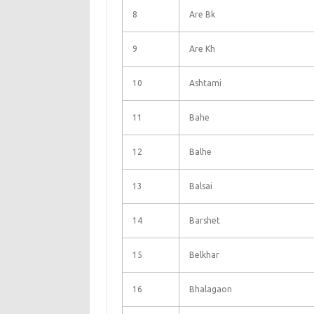
8
Are Bk
9
Are Kh
10
Ashtami
11
Bahe
12
Balhe
13
Balsai
14
Barshet
15
Belkhar
16
Bhalagaon