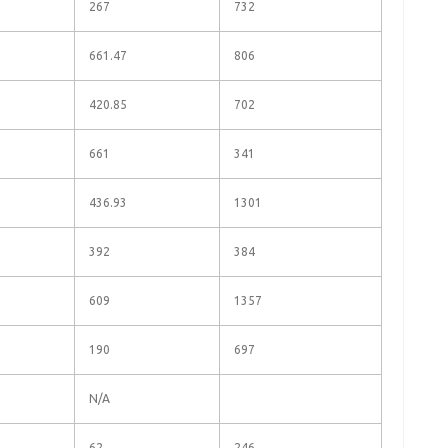
267
732
661.47
806
420.85
702
661
341
436.93
1301
392
384
609
1357
190
697
N/A
62
246