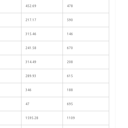
452.69
478
217.17
590
315.46
146
241.58
670
314.49
208
289.93
615
346
188
47
695
1595.28
1109