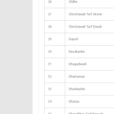
26
Chilhe
27
Chinchawali Tarf Atone
28
Chinchawali Tarf Diwali
29
Dapoli
30
Devakanhe
31
Dhagadwadi
32
Dhamansai
33
Dhankanhe
34
Dhatau
35
Dhondkhar Tarf Birwadi