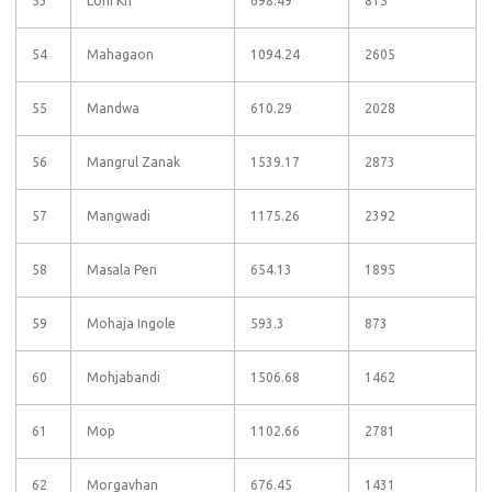
53
Loni Kh
698.49
815
54
Mahagaon
1094.24
2605
55
Mandwa
610.29
2028
56
Mangrul Zanak
1539.17
2873
57
Mangwadi
1175.26
2392
58
Masala Pen
654.13
1895
59
Mohaja Ingole
593.3
873
60
Mohjabandi
1506.68
1462
61
Mop
1102.66
2781
62
Morgavhan
676.45
1431