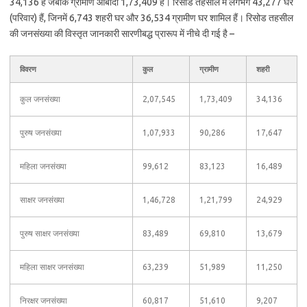
34,136 है जबकि ग्रामीण आबादी 1,73,409 है। रिसोड तहसील में लगभग 43,277 घर
(परिवार) हैं, जिनमें 6,743 शहरी घर और 36,534 ग्रामीण घर शामिल हैं। रिसोड तहसील
की जनसंख्या की विस्तृत जानकारी सारणीबद्ध प्रारूप में नीचे दी गई है –
विवरण
कुल
ग्रामीण
शहरी
कुल जनसंख्या
2,07,545
1,73,409
34,136
पुरुष जनसंख्या
1,07,933
90,286
17,647
महिला जनसंख्या
99,612
83,123
16,489
साक्षर जनसंख्या
1,46,728
1,21,799
24,929
पुरुष साक्षर जनसंख्या
83,489
69,810
13,679
महिला साक्षर जनसंख्या
63,239
51,989
11,250
निरक्षर जनसंख्या
60,817
51,610
9,207