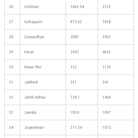
26
Gobhani
1685.94
3323
27
Gohagaon
872.65
1838
28
Gowardhan
2083
3902
29
Haral
1847
4653
30
Hiwar Pen
332
1159
31
Jaikhed
231
241
32
Jamb Adhav
728.1
1406
33
Jawala
1034
1067
34
Jogeshwari
271.54
1072