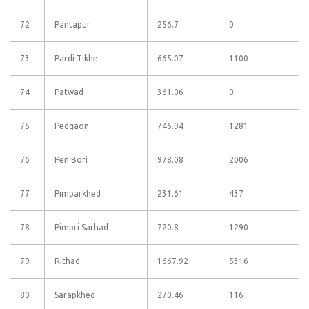
72
Pantapur
256.7
0
73
Pardi Tikhe
665.07
1100
74
Patwad
361.06
0
75
Pedgaon
746.94
1281
76
Pen Bori
978.08
2006
77
Pimparkhed
231.61
437
78
Pimpri Sarhad
720.8
1290
79
Rithad
1667.92
5316
80
Sarapkhed
270.46
116