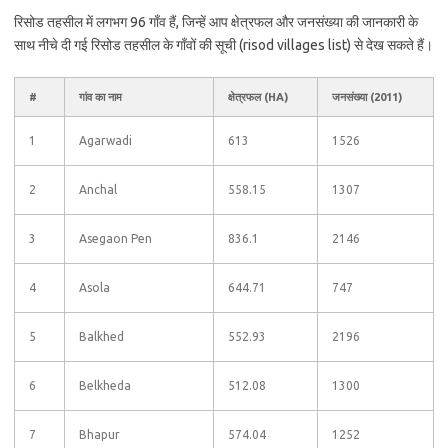
रिसोड तहसील में लगभग 96 गाँव हैं, जिन्हें आप क्षेत्रफल और जनसंख्या की जानकारी के
साथ नीचे दी गई रिसोड तहसील के गाँवों की सूची (risod villages list) से देख सकते हैं।
#
गांव का नाम
क्षेत्रफल (HA)
जनसंख्या (2011)
1
Agarwadi
613
1526
2
Anchal
558.15
1307
3
Asegaon Pen
836.1
2146
4
Asola
644.71
747
5
Balkhed
552.93
2196
6
Belkheda
512.08
1300
7
Bhapur
574.04
1252