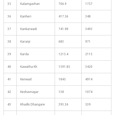
35
Kalamgavhan
706.9
1757
36
Kanheri
417.56
348
37
Kankarwadi
741.98
3495
38
Karanji
683
971
39
Karda
1215.4
2115
40
Kawatha Kh
1591.85
3420
41
Kenwad
1845
4914
42
Keshavnagar
138
1074
43
Khadki Dhangare
393.36
539