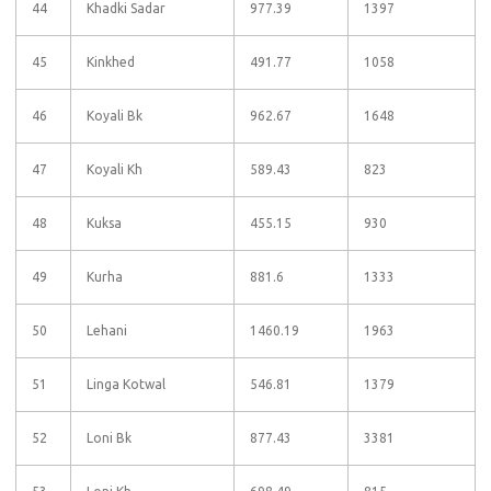
44
Khadki Sadar
977.39
1397
45
Kinkhed
491.77
1058
46
Koyali Bk
962.67
1648
47
Koyali Kh
589.43
823
48
Kuksa
455.15
930
49
Kurha
881.6
1333
50
Lehani
1460.19
1963
51
Linga Kotwal
546.81
1379
52
Loni Bk
877.43
3381