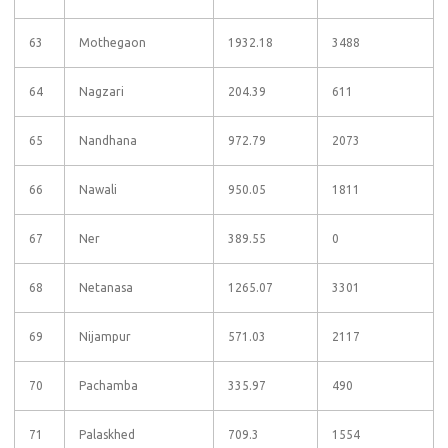
63
Mothegaon
1932.18
3488
64
Nagzari
204.39
611
65
Nandhana
972.79
2073
66
Nawali
950.05
1811
67
Ner
389.55
0
68
Netanasa
1265.07
3301
69
Nijampur
571.03
2117
70
Pachamba
335.97
490
71
Palaskhed
709.3
1554