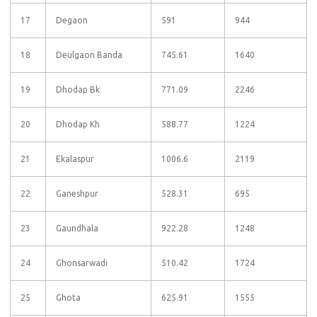
17
Degaon
591
944
18
Deulgaon Banda
745.61
1640
19
Dhodap Bk
771.09
2246
20
Dhodap Kh
588.77
1224
21
Ekalaspur
1006.6
2119
22
Ganeshpur
528.31
695
23
Gaundhala
922.28
1248
24
Ghonsarwadi
510.42
1724
25
Ghota
625.91
1555