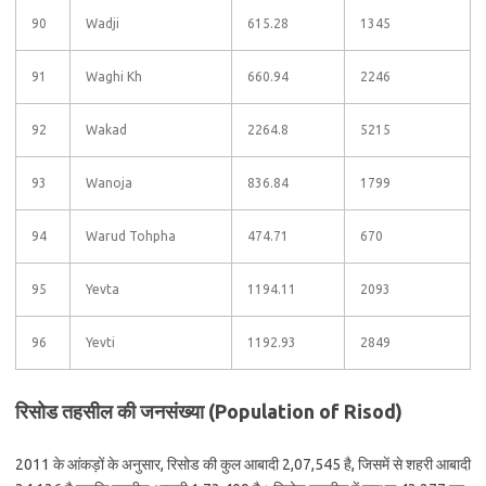
90
Wadji
615.28
1345
91
Waghi Kh
660.94
2246
92
Wakad
2264.8
5215
93
Wanoja
836.84
1799
94
Warud Tohpha
474.71
670
95
Yevta
1194.11
2093
96
Yevti
1192.93
2849
रिसोड तहसील की जनसंख्या (Population of Risod)
2011 के आंकड़ों के अनुसार, रिसोड की कुल आबादी 2,07,545 है, जिसमें से शहरी आबादी