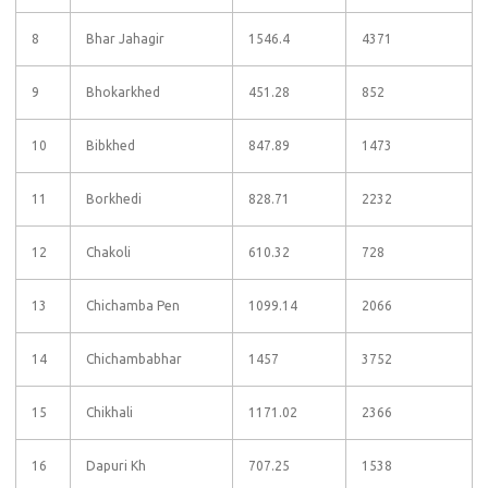
8
Bhar Jahagir
1546.4
4371
9
Bhokarkhed
451.28
852
10
Bibkhed
847.89
1473
11
Borkhedi
828.71
2232
12
Chakoli
610.32
728
13
Chichamba Pen
1099.14
2066
14
Chichambabhar
1457
3752
15
Chikhali
1171.02
2366
16
Dapuri Kh
707.25
1538