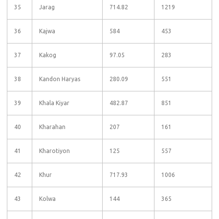
35
Jarag
714.82
1219
36
Kajwa
584
453
37
Kakog
97.05
283
38
Kandon Haryas
280.09
551
39
Khala Kiyar
482.87
851
40
Kharahan
207
161
41
Kharotiyon
125
557
42
Khur
717.93
1006
43
Kolwa
144
365