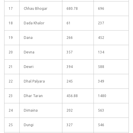
17
Chhau Bhogar
680.78
696
18
Dada Khalor
61
237
19
Dana
266
452
20
Devna
357
134
21
Dewri
394
588
22
Dhal Palyara
245
349
23
Dhar Taran
456.88
1480
24
Dimaina
202
563
25
Dungi
327
546