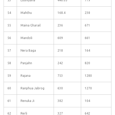
53
Ludhiyana
440.05
779
54
Mahthu
168.4
238
55
Maina Gharail
236
671
56
Mandoli
609
661
57
Nera Baga
218
164
58
Panjahn
242
820
59
Rajana
753
1280
60
Ranphua Jabrog
630
1270
61
Renuka Ji
382
104
62
Rerli
327
642