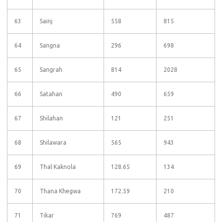
63
Sainj
558
815
64
Sangna
296
698
65
Sangrah
814
2028
66
Satahan
490
659
67
Shilahan
121
251
68
Shilawara
565
943
69
Thal Kaknola
128.65
134
70
Thana Khegwa
172.59
210
71
Tikar
769
487