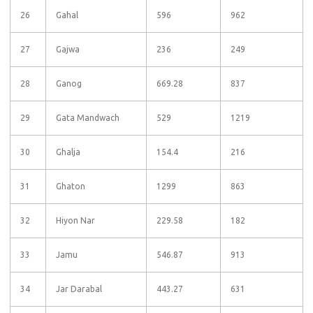
26
Gahal
596
962
27
Gajwa
236
249
28
Ganog
669.28
837
29
Gata Mandwach
529
1219
30
Ghalja
154.4
216
31
Ghaton
1299
863
32
Hiyon Nar
229.58
182
33
Jamu
546.87
913
34
Jar Darabal
443.27
631