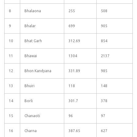
8
Bhalaona
255
508
9
Bhalar
699
905
10
Bhat Garh
312.69
854
11
Bhawai
1304
2137
12
Bhon Kandyana
331.89
985
13
Bhuiri
118
148
14
Borli
301.7
378
15
Chanaoti
96
97
16
Charna
387.65
627