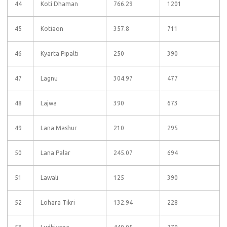
44
Koti Dhaman
766.29
1201
45
Kotiaon
357.8
711
46
Kyarta Pipalti
250
390
47
Lagnu
304.97
477
48
Lajwa
390
673
49
Lana Mashur
210
295
50
Lana Palar
245.07
694
51
Lawali
125
390
52
Lohara Tikri
132.94
228