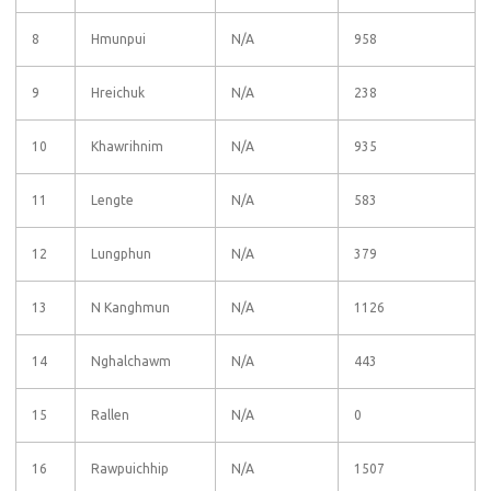
8
Hmunpui
N/A
958
9
Hreichuk
N/A
238
10
Khawrihnim
N/A
935
11
Lengte
N/A
583
12
Lungphun
N/A
379
13
N Kanghmun
N/A
1126
14
Nghalchawm
N/A
443
15
Rallen
N/A
0
16
Rawpuichhip
N/A
1507