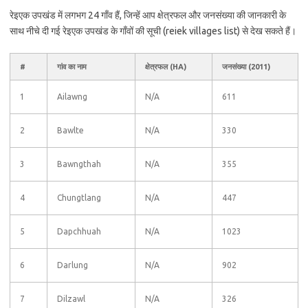
रेइएक उपखंड में लगभग 24 गाँव हैं, जिन्हें आप क्षेत्रफल और जनसंख्या की जानकारी के
साथ नीचे दी गई रेइएक उपखंड के गाँवों की सूची (reiek villages list) से देख सकते हैं।
#
गांव का नाम
क्षेत्रफल (HA)
जनसंख्या (2011)
1
Ailawng
N/A
611
2
Bawlte
N/A
330
3
Bawngthah
N/A
355
4
Chungtlang
N/A
447
5
Dapchhuah
N/A
1023
6
Darlung
N/A
902
7
Dilzawl
N/A
326