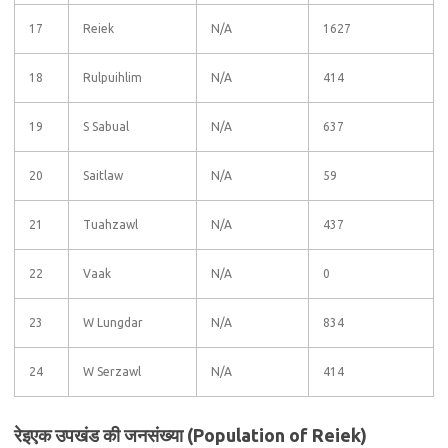
17
Reiek
N/A
1627
18
Rulpuihlim
N/A
414
19
S Sabual
N/A
637
20
Saitlaw
N/A
59
21
Tuahzawl
N/A
437
22
Vaak
N/A
0
23
W Lungdar
N/A
834
24
W Serzawl
N/A
414
रेइएक उपखंड की जनसंख्या (Population of Reiek)