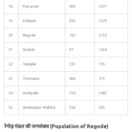
18
Pyararam
436
1077
19
R Itikyal
836
1529
20
Regode
765
3732
21
Sindole
97
1424
22
Tatpalle
333
776
23
Timmapur
484
573
24
Usrikpalle
754
1482
25
Venkatapur Maktha
226
585
रेगोड़ मंडल की जनसंख्या (Population of Regode)