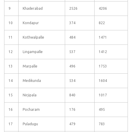
9
Khaderabad
2526
4206
10
Kondapur
374
822
11
Kothwalpalle
484
1471
12
Lingampalle
537
1412
13
Marpalle
496
1753
14
Medikunda
534
1604
15
Nirjipala
840
1017
16
Pocharam
176
495
17
Puladugu
479
783