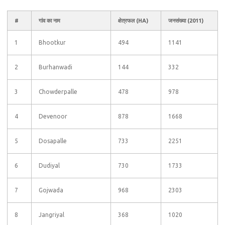
#
गांव का नाम
क्षेत्रफल (HA)
जनसंख्या (2011)
1
Bhootkur
494
1141
2
Burhanwadi
144
332
3
Chowderpalle
478
978
4
Devenoor
878
1668
5
Dosapalle
733
2251
6
Dudiyal
730
1733
7
Gojwada
968
2303
8
Jangriyal
368
1020