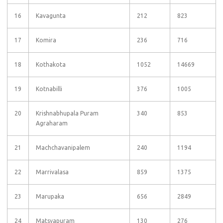
16
Kavagunta
212
823
17
Komira
236
716
18
Kothakota
1052
14669
19
Kotnabilli
376
1005
20
Krishnabhupala Puram
340
853
Agraharam
21
Machchavanipalem
240
1194
22
Marrivalasa
859
1375
23
Marupaka
656
2849
24
Matsyapuram
130
276