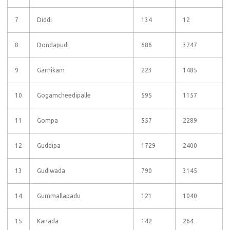
7
Diddi
134
12
8
Dondapudi
686
3747
9
Garnikam
223
1485
10
Gogamcheedipalle
595
1157
11
Gompa
557
2289
12
Guddipa
1729
2400
13
Gudiwada
790
3145
14
Gummallapadu
121
1040
15
Kanada
142
264