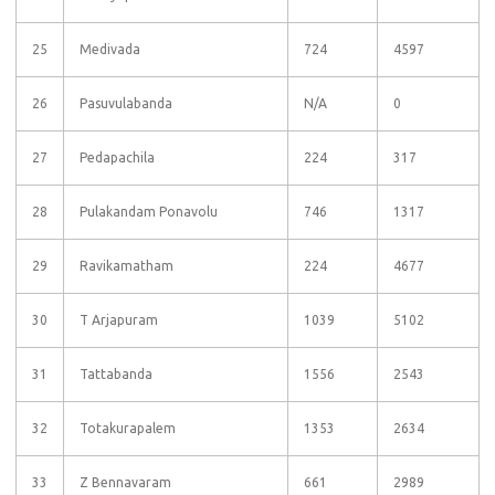
25
Medivada
724
4597
26
Pasuvulabanda
N/A
0
27
Pedapachila
224
317
28
Pulakandam Ponavolu
746
1317
29
Ravikamatham
224
4677
30
T Arjapuram
1039
5102
31
Tattabanda
1556
2543
32
Totakurapalem
1353
2634
33
Z Bennavaram
661
2989