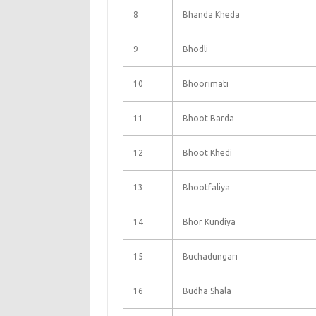
8
Bhanda Kheda
9
Bhodli
10
Bhoorimati
11
Bhoot Barda
12
Bhoot Khedi
13
Bhootfaliya
14
Bhor Kundiya
15
Buchadungari
16
Budha Shala