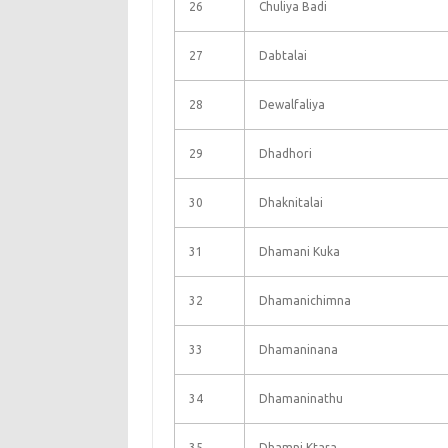
26
Chuliya Badi
27
Dabtalai
28
Dewalfaliya
29
Dhadhori
30
Dhaknitalai
31
Dhamani Kuka
32
Dhamanichimna
33
Dhamaninana
34
Dhamaninathu
35
Dhamni Ktara