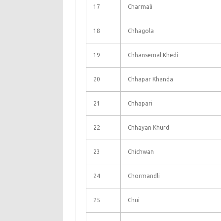
17
Charmali
18
Chhagola
19
Chhansemal Khedi
20
Chhapar Khanda
21
Chhapari
22
Chhayan Khurd
23
Chichwan
24
Chormandli
25
Chui