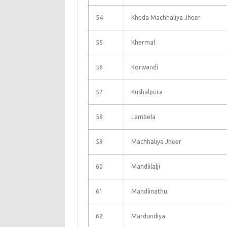
54
Kheda Machhaliya Jheer
55
Khermal
56
Korwandi
57
Kushalpura
58
Lambela
59
Machhaliya Jheer
60
Mandlilalji
61
Mandlinathu
62
Mardundiya