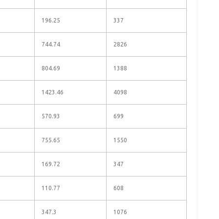
196.25
337
744.74
2826
804.69
1388
1423.46
4098
570.93
699
755.65
1550
169.72
347
110.77
608
347.3
1076