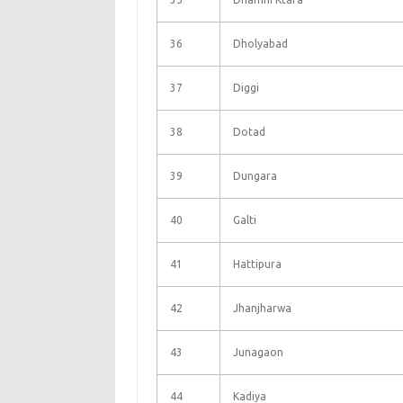
36
Dholyabad
37
Diggi
38
Dotad
39
Dungara
40
Galti
41
Hattipura
42
Jhanjharwa
43
Junagaon
44
Kadiya