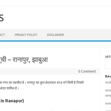
S
ACT
PRIVACY POLICY
DISCLAIMER
खोजें
ूची – रानापुर, झाबुआ
0 Comment
Rec
एक नगर एवं तहसील है। रानापुर का कुल क्षेत्रफल 416 वर्ग किमी है जिसमें
भारत
्षेत्र शामिल है।
भारत
जानक
es in Ranapur)
राजस