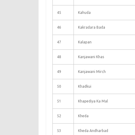
45
Kahuda
46
Kakradara Bada
47
Kalapan
48
Kanjawani Khas
49
Kanjawani Mirch
50
Khadkui
51
Khapediya Ka Mal
52
Kheda
53
Kheda Andharbad