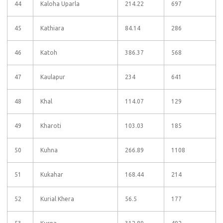
44
Kaloha Uparla
214.22
697
45
Kathiara
84.14
286
46
Katoh
386.37
568
47
Kaulapur
234
641
48
Khal
114.07
129
49
Kharoti
103.03
185
50
Kuhna
266.89
1108
51
Kukahar
168.44
214
52
Kurial Khera
56.5
177