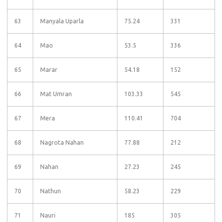
63
Manyala Uparla
75.24
331
64
Mao
53.5
336
65
Marar
54.18
152
66
Mat Umran
103.33
545
67
Mera
110.41
704
68
Nagrota Nahan
77.88
212
69
Nahan
27.23
245
70
Nathun
58.23
229
71
Nauri
185
305