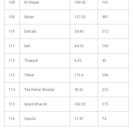
108
Sri Nagar
108.42
161
109
Suhan
127.02
487
110
Sukrala
54.95
512
111
Suti
64.55
160
112
Thappal
6.05
43
113
Tikkar
173.6
596
114
Tila Nahar Bhadar
43.61
235
115
Uparli Bharoli
160.92
375
116
Vayola
37.87
74