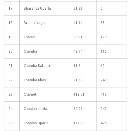
17
Bharanta Uparla
51.83
0
18
Brahm Nagar
41.14
83
19
Chalah
56.91
179
20
Chamba
42.94
115
21
Chamba Katuati
13.6
62
22
Chamba Khas
91.69
249
23
Chameti
112.01
419
24
Chaplah Jhikla
62.06
242
25
Chaplah Uparla
137.28
426