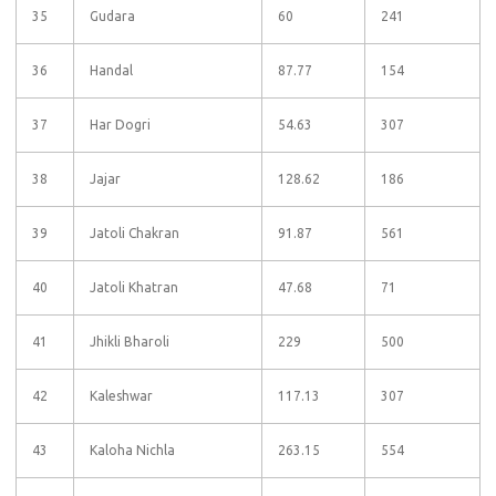
35
Gudara
60
241
36
Handal
87.77
154
37
Har Dogri
54.63
307
38
Jajar
128.62
186
39
Jatoli Chakran
91.87
561
40
Jatoli Khatran
47.68
71
41
Jhikli Bharoli
229
500
42
Kaleshwar
117.13
307
43
Kaloha Nichla
263.15
554