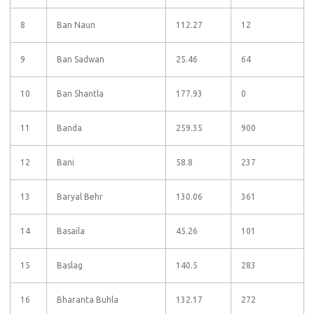
8
Ban Naun
112.27
12
9
Ban Sadwan
25.46
64
10
Ban Shantla
177.93
0
11
Banda
259.35
900
12
Bani
58.8
237
13
Baryal Behr
130.06
361
14
Basaila
45.26
101
15
Baslag
140.5
283
16
Bharanta Buhla
132.17
272