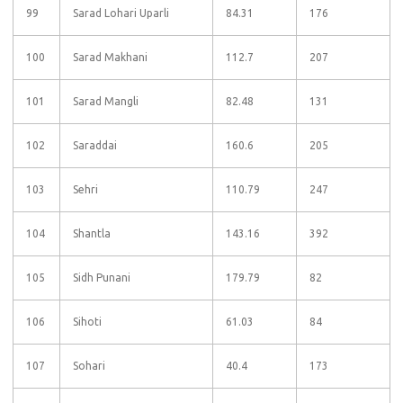
99
Sarad Lohari Uparli
84.31
176
100
Sarad Makhani
112.7
207
101
Sarad Mangli
82.48
131
102
Saraddai
160.6
205
103
Sehri
110.79
247
104
Shantla
143.16
392
105
Sidh Punani
179.79
82
106
Sihoti
61.03
84
107
Sohari
40.4
173