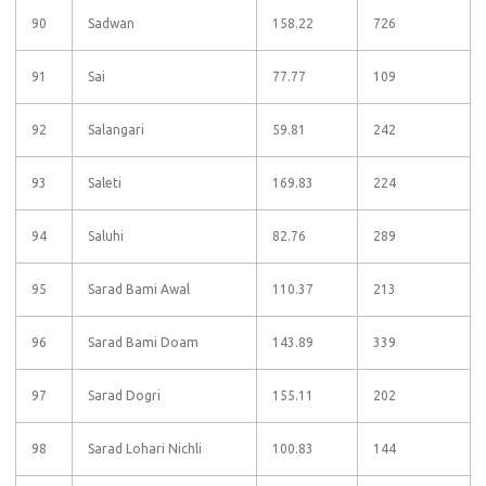
90
Sadwan
158.22
726
91
Sai
77.77
109
92
Salangari
59.81
242
93
Saleti
169.83
224
94
Saluhi
82.76
289
95
Sarad Bami Awal
110.37
213
96
Sarad Bami Doam
143.89
339
97
Sarad Dogri
155.11
202
98
Sarad Lohari Nichli
100.83
144