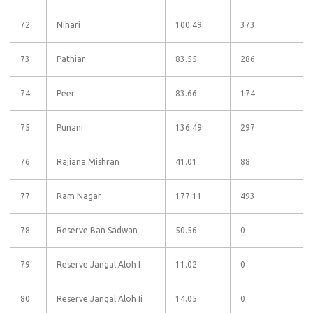
72
Nihari
100.49
373
73
Pathiar
83.55
286
74
Peer
83.66
174
75
Punani
136.49
297
76
Rajiana Mishran
41.01
88
77
Ram Nagar
177.11
493
78
Reserve Ban Sadwan
50.56
0
79
Reserve Jangal Aloh I
11.02
0
80
Reserve Jangal Aloh Ii
14.05
0