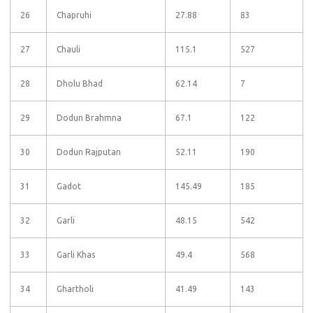
26
Chapruhi
27.88
83
27
Chauli
115.1
527
28
Dholu Bhad
62.14
7
29
Dodun Brahmna
67.1
122
30
Dodun Rajputan
52.11
190
31
Gadot
145.49
185
32
Garli
48.15
542
33
Garli Khas
49.4
568
34
Ghartholi
41.49
143