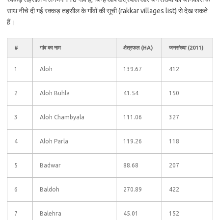
साथ नीचे दी गई रक्कड़ तहसील के गाँवों की सूची (rakkar villages list) से देख सकते
हैं।
#
गांव का नाम
क्षेत्रफल (HA)
जनसंख्या (2011)
1
Aloh
139.67
412
2
Aloh Buhla
41.54
150
3
Aloh Chambyala
111.06
327
4
Aloh Parla
119.26
118
5
Badwar
88.68
207
6
Baldoh
270.89
422
7
Balehra
45.01
152