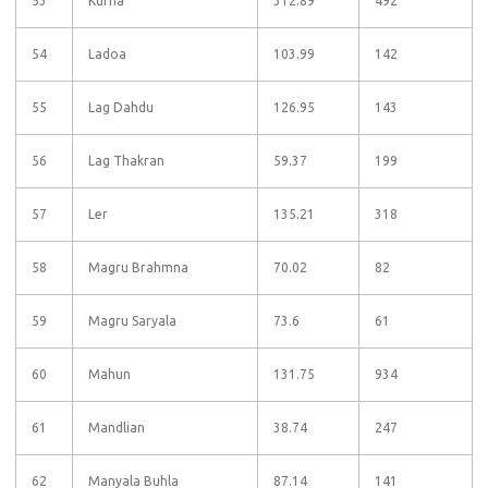
53
Kurna
312.89
492
54
Ladoa
103.99
142
55
Lag Dahdu
126.95
143
56
Lag Thakran
59.37
199
57
Ler
135.21
318
58
Magru Brahmna
70.02
82
59
Magru Saryala
73.6
61
60
Mahun
131.75
934
61
Mandlian
38.74
247
62
Manyala Buhla
87.14
141