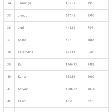
34
Jamuniya
165.87
191
35
Jhingo
317.45
1906
36
Jigdi
444.19
754
37
Kakna
657
1863
38
Karamdiha
493.14
558
39
Karji
1106.93
1482
40
Karra
995.33
2000
41
Karwan
1506.82
1874
42
Kawdu
1051
927