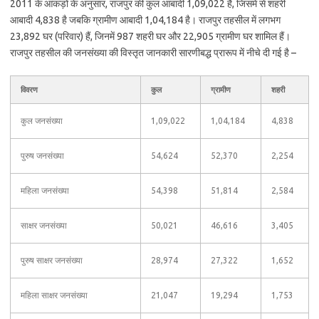
2011 के आंकड़ों के अनुसार, राजपुर की कुल आबादी 1,09,022 है, जिसमें से शहरी
आबादी 4,838 है जबकि ग्रामीण आबादी 1,04,184 है। राजपुर तहसील में लगभग
23,892 घर (परिवार) हैं, जिनमें 987 शहरी घर और 22,905 ग्रामीण घर शामिल हैं।
राजपुर तहसील की जनसंख्या की विस्तृत जानकारी सारणीबद्ध प्रारूप में नीचे दी गई है –
विवरण
कुल
ग्रामीण
शहरी
कुल जनसंख्या
1,09,022
1,04,184
4,838
पुरुष जनसंख्या
54,624
52,370
2,254
महिला जनसंख्या
54,398
51,814
2,584
साक्षर जनसंख्या
50,021
46,616
3,405
पुरुष साक्षर जनसंख्या
28,974
27,322
1,652
महिला साक्षर जनसंख्या
21,047
19,294
1,753