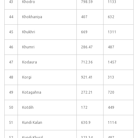
43
Khodro
798.59
1133
44
Khokhaniya
407
632
45
Khukhri
669
1311
46
Khumri
286.47
487
47
Kodaura
712.36
1457
48
Korgi
921.41
313
49
Kotagahna
272.21
720
50
Kotdih
172
449
51
Kundi Kalan
630.9
1114
52
Kundi Khurd
323.34
487