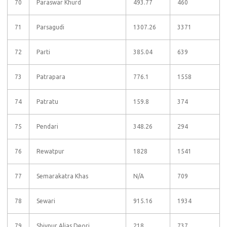
70
Paraswar Khurd
493.77
460
71
Parsagudi
1307.26
3371
72
Parti
385.04
639
73
Patrapara
776.1
1558
74
Patratu
159.8
374
75
Pendari
348.26
294
76
Rewatpur
1828
1541
77
Semarakatra Khas
N/A
709
78
Sewari
915.16
1934
79
Shivpur Alias Deori
218
737