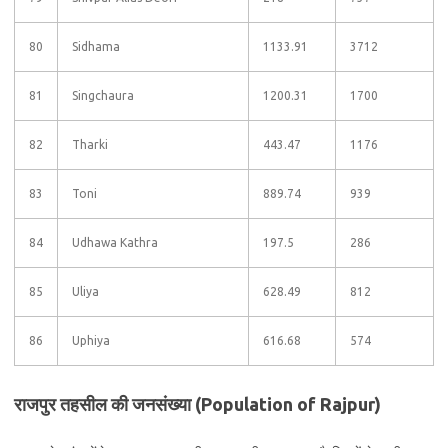
80
Sidhama
1133.91
3712
81
Singchaura
1200.31
1700
82
Tharki
443.47
1176
83
Toni
889.74
939
84
Udhawa Kathra
197.5
286
85
Uliya
628.49
812
86
Uphiya
616.68
574
राजपुर तहसील की जनसंख्या (Population of Rajpur)