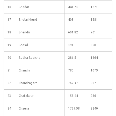
16
Bhadar
441.73
1273
17
Bhelai Khurd
409
1281
18
Bhendri
601.82
701
19
Bheski
391
858
20
Budha Bagicha
286.5
1964
21
Chanchi
780
1079
22
Chandragarh
767.37
907
23
Chatakpur
158.44
286
24
Chaura
1739.98
2240