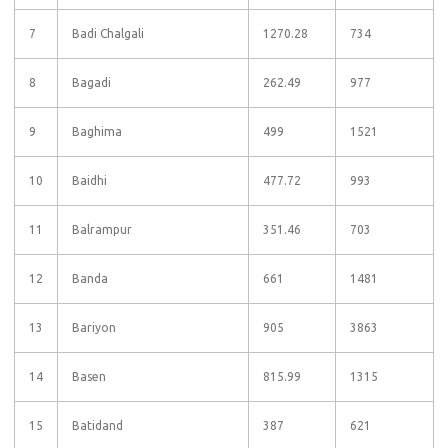
7
Badi Chalgali
1270.28
734
8
Bagadi
262.49
977
9
Baghima
499
1521
10
Baidhi
477.72
993
11
Balrampur
351.46
703
12
Banda
661
1481
13
Bariyon
905
3863
14
Basen
815.99
1315
15
Batidand
387
621