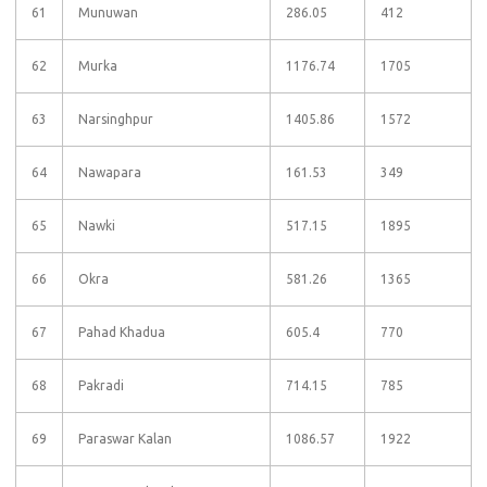
61
Munuwan
286.05
412
62
Murka
1176.74
1705
63
Narsinghpur
1405.86
1572
64
Nawapara
161.53
349
65
Nawki
517.15
1895
66
Okra
581.26
1365
67
Pahad Khadua
605.4
770
68
Pakradi
714.15
785
69
Paraswar Kalan
1086.57
1922