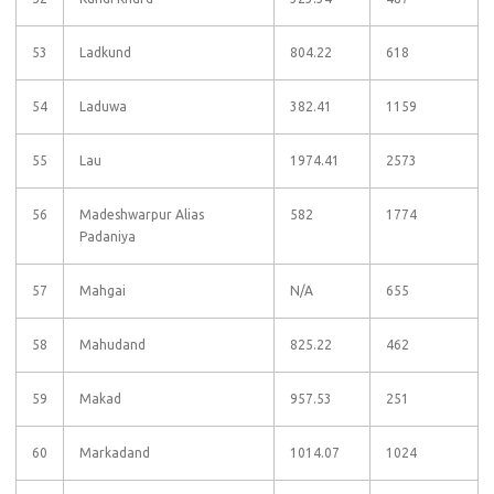
53
Ladkund
804.22
618
54
Laduwa
382.41
1159
55
Lau
1974.41
2573
56
Madeshwarpur Alias
582
1774
Padaniya
57
Mahgai
N/A
655
58
Mahudand
825.22
462
59
Makad
957.53
251
60
Markadand
1014.07
1024