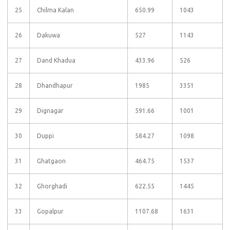
25
Chilma Kalan
650.99
1043
26
Dakuwa
527
1143
27
Dand Khadua
433.96
526
28
Dhandhapur
1985
3351
29
Dignagar
591.66
1001
30
Duppi
584.27
1098
31
Ghatgaon
464.75
1537
32
Ghorghadi
622.55
1445
33
Gopalpur
1107.68
1631