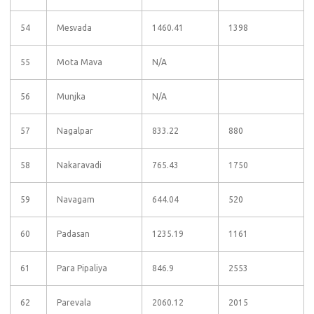
54
Mesvada
1460.41
1398
55
Mota Mava
N/A
56
Munjka
N/A
57
Nagalpar
833.22
880
58
Nakaravadi
765.43
1750
59
Navagam
644.04
520
60
Padasan
1235.19
1161
61
Para Pipaliya
846.9
2553
62
Parevala
2060.12
2015