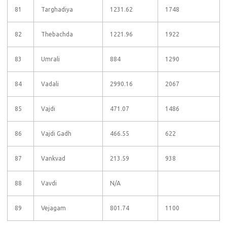
81
Targhadiya
1231.62
1748
82
Thebachda
1221.96
1922
83
Umrali
884
1290
84
Vadali
2990.16
2067
85
Vajdi
471.07
1486
86
Vajdi Gadh
466.55
622
87
Vankvad
213.59
938
88
Vavdi
N/A
89
Vejagam
801.74
1100