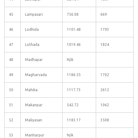
45
Lampasari
756.08
669
46
Lodhida
1101.48
1793
47
Lothada
1019.46
1824
48
Madhapar
N/A
49
Magharvada
1186.55
1702
50
Mahika
1117.73
2612
51
Makanpar
542.72
1062
52
Maliyasan
1183.17
3508
53
Manharpur
N/A