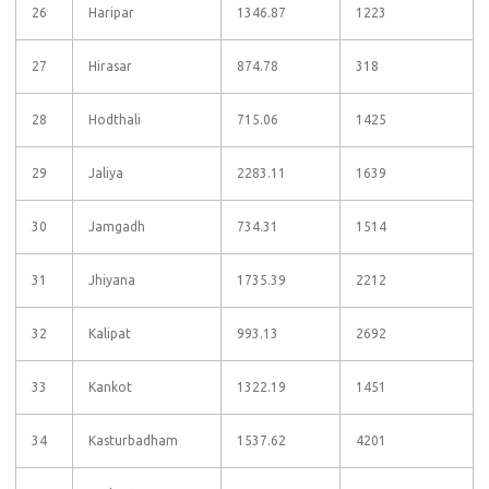
26
Haripar
1346.87
1223
27
Hirasar
874.78
318
28
Hodthali
715.06
1425
29
Jaliya
2283.11
1639
30
Jamgadh
734.31
1514
31
Jhiyana
1735.39
2212
32
Kalipat
993.13
2692
33
Kankot
1322.19
1451
34
Kasturbadham
1537.62
4201