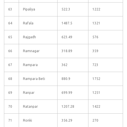
63
Pipaliya
522.3
1222
64
Rafala
1487.5
1321
65
Rajgadh
623.49
576
66
Ramnagar
318.89
359
67
Rampara
362
723
68
Rampara Beti
880.9
1752
69
Ranpar
699.99
1251
70
Ratanpar
1207.28
1422
71
Ronki
356.29
270