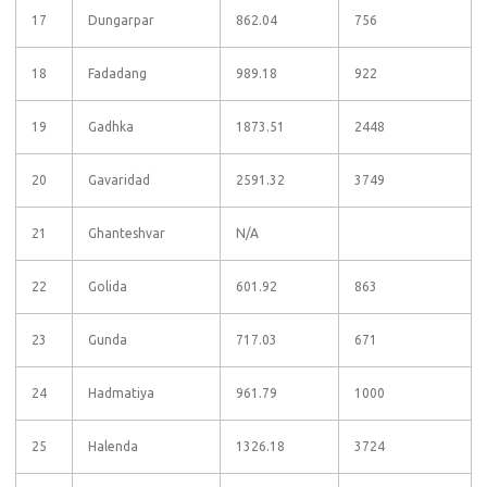
17
Dungarpar
862.04
756
18
Fadadang
989.18
922
19
Gadhka
1873.51
2448
20
Gavaridad
2591.32
3749
21
Ghanteshvar
N/A
22
Golida
601.92
863
23
Gunda
717.03
671
24
Hadmatiya
961.79
1000
25
Halenda
1326.18
3724