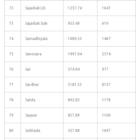
72
Sajadiali Lili
1257.74
1647
73
Sajadiali Suki
955.49
619
74
Samadhiyala
1089.55
1467
75
Sanosara
1997.04
2574
76
Sar
574.94
977
77
Sardhar
3181.33
8137
78
Satda
892.85
1178
79
Saypar
837.89
1100
80
Sokhada
557.88
1697