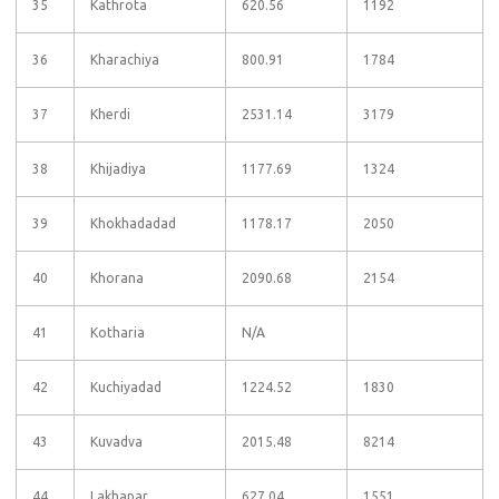
35
Kathrota
620.56
1192
36
Kharachiya
800.91
1784
37
Kherdi
2531.14
3179
38
Khijadiya
1177.69
1324
39
Khokhadadad
1178.17
2050
40
Khorana
2090.68
2154
41
Kotharia
N/A
42
Kuchiyadad
1224.52
1830
43
Kuvadva
2015.48
8214
44
Lakhapar
627.04
1551