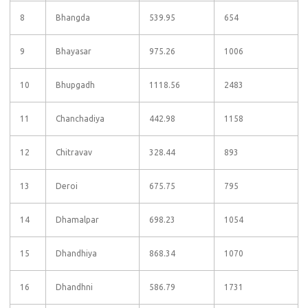
8
Bhangda
539.95
654
9
Bhayasar
975.26
1006
10
Bhupgadh
1118.56
2483
11
Chanchadiya
442.98
1158
12
Chitravav
328.44
893
13
Deroi
675.75
795
14
Dhamalpar
698.23
1054
15
Dhandhiya
868.34
1070
16
Dhandhni
586.79
1731