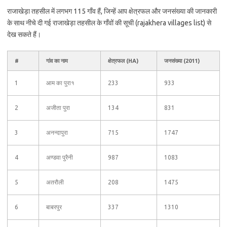
राजाखेड़ा तहसील में लगभग 115 गाँव हैं, जिन्हें आप क्षेत्रफल और जनसंख्या की जानकारी
के साथ नीचे दी गई राजाखेड़ा तहसील के गाँवों की सूची (rajakhera villages list) से
देख सकते हैं।
#
गांव का नाम
क्षेत्रफल (HA)
जनसंख्या (2011)
1
आम का पुरा१
233
933
2
अजीता पुरा
134
831
3
अनन्दापुरा
715
1747
4
अण्डवा पुरैनी
987
1083
5
अतरौली
208
1475
6
बाबरपुर
337
1310