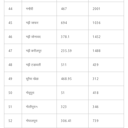
44
गन्हैदी
467
2001
45
गढ़ी जाफर
694
1036
46
गढ़ी जोनावद
378.1
1452
47
गढ़ी करीलपुर
235.59
1488
48
गढ़ी टडावली
511
439
49
घुरैया खेडा
468.95
312
50
गोदूपुरा
51
418
51
गोलीपुरा१
323
346
52
गोपालपुरा
306.41
739