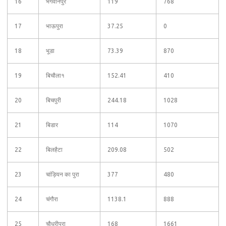
16
भगवानपुर
119
768
17
भाऊपुरा
37.25
0
18
भूडा
73.39
870
19
बिचौला१
152.41
410
20
बिचपुरी
244.18
1028
21
बिडार
114
1070
22
बिलहैटा
209.08
502
23
चांड़ियन का पुरा
377
480
24
चंगौरा
1138.1
888
25
चौधरीपुरा
168
1661