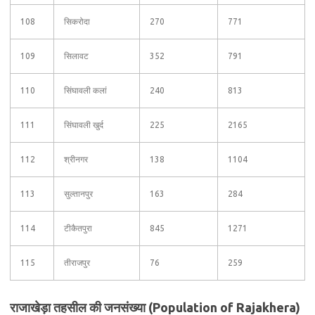
108
सिकरोदा
270
771
109
सिलावट
352
791
110
सिंघावली कलां
240
813
111
सिंघावली खुर्द
225
2165
112
श्रीनगर
138
1104
113
सुल्तानपुर
163
284
114
टीकैतपुरा
845
1271
115
तीराजपुर
76
259
राजाखेड़ा तहसील की जनसंख्या (Population of Rajakhera)