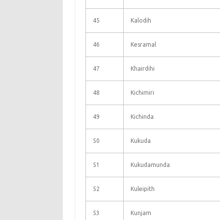
45
Kalodih
46
Kesramal
47
Khairdihi
48
Kichimiri
49
Kichinda
50
Kukuda
51
Kukudamunda
52
Kuleipith
53
Kunjam