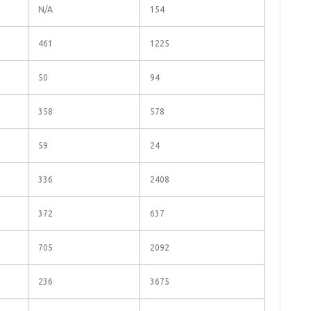
N/A
154
461
1225
50
94
358
578
59
24
336
2408
372
637
705
2092
236
3675