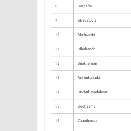
8
Bargada
9
Bhagattola
10
Bheluadihi
11
Bihabandh
12
Bijakhaman
13
Buchukupada
14
Buchukupadabeat
15
Budhaamb
16
Chandiposh