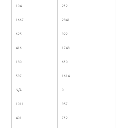
104
232
1667
2841
625
922
416
1748
180
630
597
1614
N/A
0
1011
957
401
732