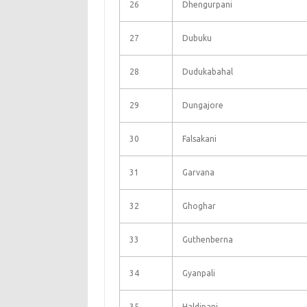
26
Dhengurpani
27
Dubuku
28
Dudukabahal
29
Dungajore
30
Falsakani
31
Garvana
32
Ghoghar
33
Guthenberna
34
Gyanpali
35
Haldipani