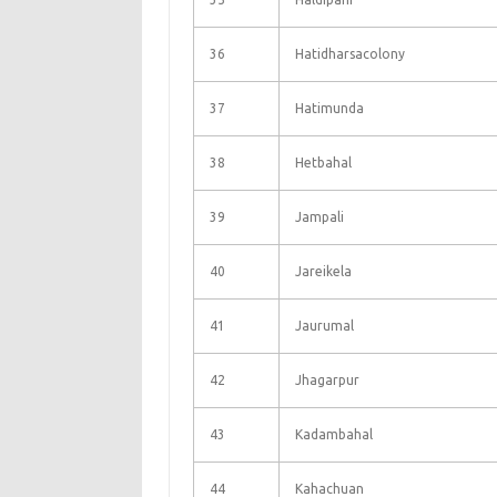
36
Hatidharsacolony
37
Hatimunda
38
Hetbahal
39
Jampali
40
Jareikela
41
Jaurumal
42
Jhagarpur
43
Kadambahal
44
Kahachuan