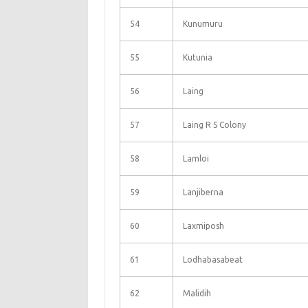
54
Kunumuru
55
Kutunia
56
Laing
57
Laing R S Colony
58
Lamloi
59
Lanjiberna
60
Laxmiposh
61
Lodhabasabeat
62
Malidih