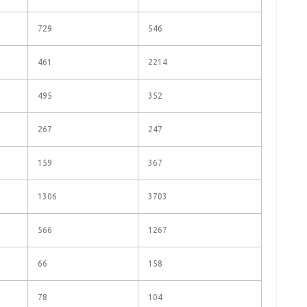
729
546
461
2214
495
352
267
247
159
367
1306
3703
566
1267
66
158
78
104