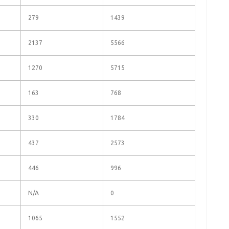
279
1439
2137
5566
1270
5715
163
768
330
1784
437
2573
446
996
N/A
0
1065
1552