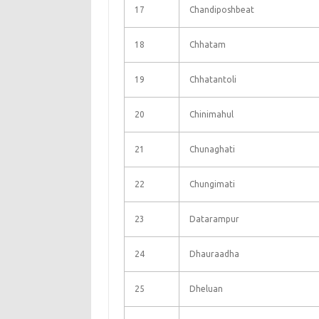
17
Chandiposhbeat
18
Chhatam
19
Chhatantoli
20
Chinimahul
21
Chunaghati
22
Chungimati
23
Datarampur
24
Dhauraadha
25
Dheluan