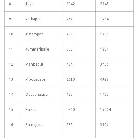
8
Itkyal
2042
5845
9
Katkapur
337
1454
10
Kistampet
402
1901
11
Kummaripalle
655
1881
12
Mahitapur
784
3756
13
Mootapalle
2310
4328
14
Oddelingapur
420
1722
15
Raikal
1860
16404
16
Ramajipet
782
3606