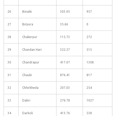
26
Binaiki
303.05
957
27
Birpura
35.66
0
28
Chakerpur
115.73
272
29
Chandan Hari
322.27
515
30
Chandrapur
417.07
1308
31
Chauki
876.41
817
32
Chhirkheda
207.03
254
33
Dabri
276.78
1027
34
Darkoli
413.76
538