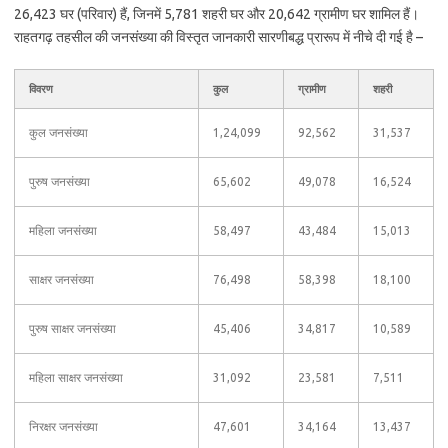
26,423 घर (परिवार) हैं, जिनमें 5,781 शहरी घर और 20,642 ग्रामीण घर शामिल हैं।
राहतगढ़ तहसील की जनसंख्या की विस्तृत जानकारी सारणीबद्ध प्रारूप में नीचे दी गई है –
विवरण
कुल
ग्रामीण
शहरी
कुल जनसंख्या
1,24,099
92,562
31,537
पुरुष जनसंख्या
65,602
49,078
16,524
महिला जनसंख्या
58,497
43,484
15,013
साक्षर जनसंख्या
76,498
58,398
18,100
पुरुष साक्षर जनसंख्या
45,406
34,817
10,589
महिला साक्षर जनसंख्या
31,092
23,581
7,511
निरक्षर जनसंख्या
47,601
34,164
13,437