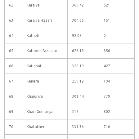
62
Karaiya
369.42
521
63
Karaiya Hazari
304.65
151
64
Katheli
92.08
0
65
Kathoda Fazalpur
626.19
856
66
Katighati
328.19
427
67
Kenera
259.12
194
68
Khajuriya
301.44
779
69
Khari Gumariya
317
802
70
Khatakheri
331.36
710