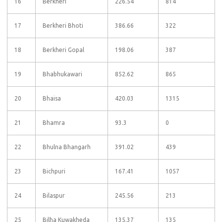
16
Berkheri
226.54
814
17
Berkheri Bhoti
386.66
322
18
Berkheri Gopal
198.06
387
19
Bhabhukawari
852.62
865
20
Bhaisa
420.03
1315
21
Bhamra
93.3
0
22
Bhulna Bhangarh
391.02
439
23
Bichpuri
167.41
1057
24
Bilaspur
245.56
213
25
Bilha Kuwakheda
135.37
135