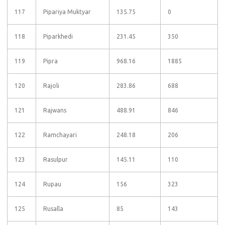
117
Pipariya Muktyar
135.75
0
118
Piparkhedi
231.45
350
119
Pipra
968.16
1885
120
Rajoli
283.86
688
121
Rajwans
488.91
846
122
Ramchayari
248.18
206
123
Rasulpur
145.11
110
124
Rupau
156
323
125
Rusalla
85
143