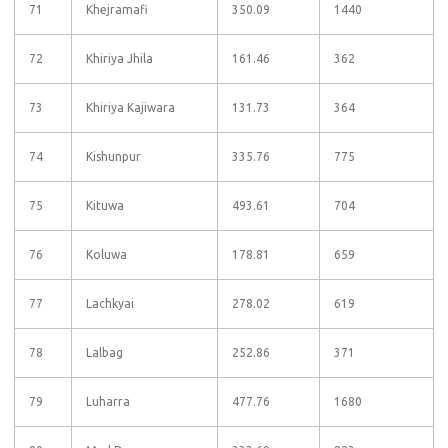
71
Khejramafi
350.09
1440
72
Khiriya Jhila
161.46
362
73
Khiriya Kajiwara
131.73
364
74
Kishunpur
335.76
775
75
Kituwa
493.61
704
76
Koluwa
178.81
659
77
Lachkyai
278.02
619
78
Lalbag
252.86
371
79
Luharra
477.76
1680