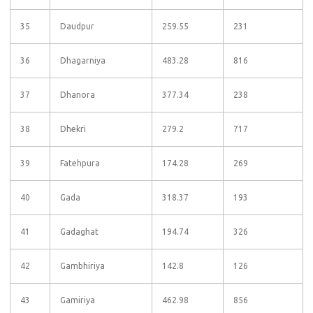
35
Daudpur
259.55
231
36
Dhagarniya
483.28
816
37
Dhanora
377.34
238
38
Dhekri
279.2
717
39
Fatehpura
174.28
269
40
Gada
318.37
193
41
Gadaghat
194.74
326
42
Gambhiriya
142.8
126
43
Gamiriya
462.98
856