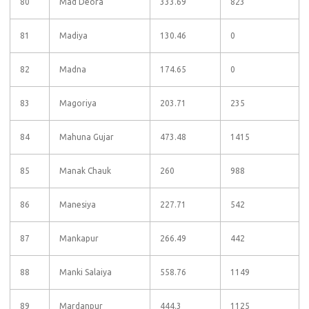
80
Mad Deora
333.69
823
81
Madiya
130.46
0
82
Madna
174.65
0
83
Magoriya
203.71
235
84
Mahuna Gujar
473.48
1415
85
Manak Chauk
260
988
86
Manesiya
227.71
542
87
Mankapur
266.49
442
88
Manki Salaiya
558.76
1149
89
Mardanpur
444.3
1125