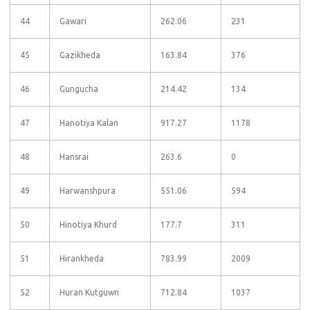
44
Gawari
262.06
231
45
Gazikheda
163.84
376
46
Gungucha
214.42
134
47
Hanotiya Kalan
917.27
1178
48
Hansrai
263.6
0
49
Harwanshpura
551.06
594
50
Hinotiya Khurd
177.7
311
51
Hirankheda
783.99
2009
52
Huran Kutguwn
712.84
1037