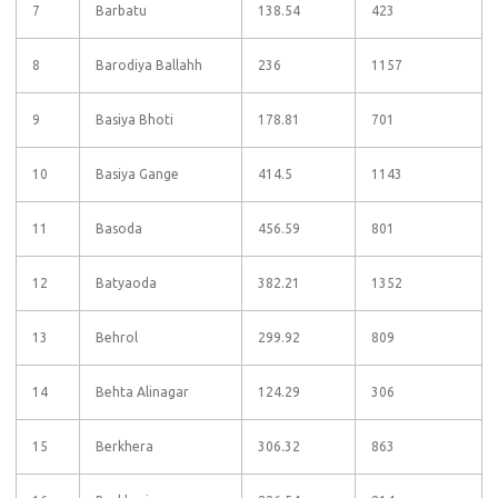
7
Barbatu
138.54
423
8
Barodiya Ballahh
236
1157
9
Basiya Bhoti
178.81
701
10
Basiya Gange
414.5
1143
11
Basoda
456.59
801
12
Batyaoda
382.21
1352
13
Behrol
299.92
809
14
Behta Alinagar
124.29
306
15
Berkhera
306.32
863