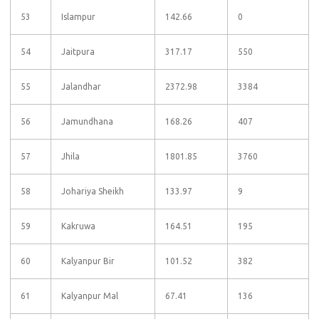
53
Islampur
142.66
0
54
Jaitpura
317.17
550
55
Jalandhar
2372.98
3384
56
Jamundhana
168.26
407
57
Jhila
1801.85
3760
58
Johariya Sheikh
133.97
9
59
Kakruwa
164.51
195
60
Kalyanpur Bir
101.52
382
61
Kalyanpur Mal
67.41
136