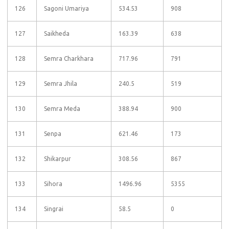
126
Sagoni Umariya
534.53
908
127
Saikheda
163.39
638
128
Semra Charkhara
717.96
791
129
Semra Jhila
240.5
519
130
Semra Meda
388.94
900
131
Senpa
621.46
173
132
Shikarpur
308.56
867
133
Sihora
1496.96
5355
134
Singrai
58.5
0