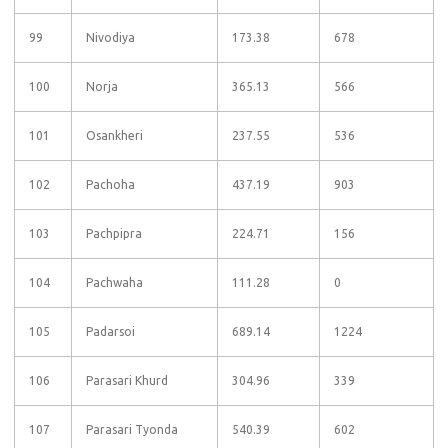
99
Nivodiya
173.38
678
100
Norja
365.13
566
101
Osankheri
237.55
536
102
Pachoha
437.19
903
103
Pachpipra
224.71
156
104
Pachwaha
111.28
0
105
Padarsoi
689.14
1224
106
Parasari Khurd
304.96
339
107
Parasari Tyonda
540.39
602