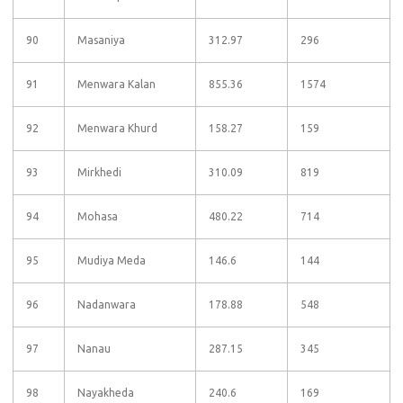
90
Masaniya
312.97
296
91
Menwara Kalan
855.36
1574
92
Menwara Khurd
158.27
159
93
Mirkhedi
310.09
819
94
Mohasa
480.22
714
95
Mudiya Meda
146.6
144
96
Nadanwara
178.88
548
97
Nanau
287.15
345
98
Nayakheda
240.6
169