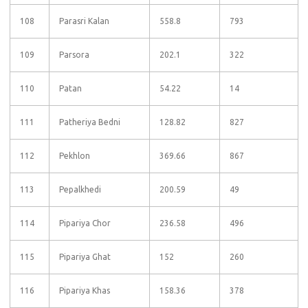
108
Parasri Kalan
558.8
793
109
Parsora
202.1
322
110
Patan
54.22
14
111
Patheriya Bedni
128.82
827
112
Pekhlon
369.66
867
113
Pepalkhedi
200.59
49
114
Pipariya Chor
236.58
496
115
Pipariya Ghat
152
260
116
Pipariya Khas
158.36
378