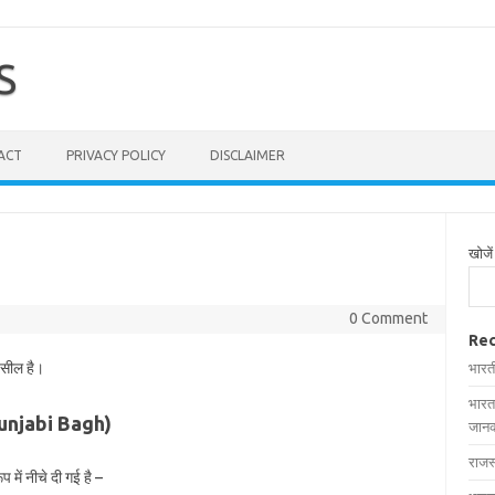
S
ACT
PRIVACY POLICY
DISCLAIMER
खोजें
0 Comment
Rec
हसील है।
भारत
भारत
Punjabi Bagh)
जानक
राजस
में नीचे दी गई है –