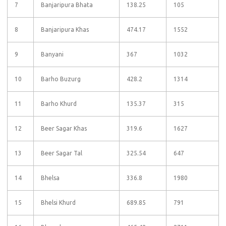
7
Banjaripura Bhata
138.25
105
8
Banjaripura Khas
474.17
1552
9
Banyani
367
1032
10
Barho Buzurg
428.2
1314
11
Barho Khurd
135.37
315
12
Beer Sagar Khas
319.6
1627
13
Beer Sagar Tal
325.54
647
14
Bhelsa
336.8
1980
15
Bhelsi Khurd
689.85
791