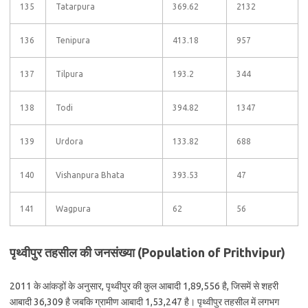
135
Tatarpura
369.62
2132
136
Tenipura
413.18
957
137
Tilpura
193.2
344
138
Todi
394.82
1347
139
Urdora
133.82
688
140
Vishanpura Bhata
393.53
47
141
Wagpura
62
56
पृथ्वीपुर तहसील की जनसंख्या (Population of Prithvipur)
2011 के आंकड़ों के अनुसार, पृथ्वीपुर की कुल आबादी 1,89,556 है, जिसमें से शहरी
आबादी 36,309 है जबकि ग्रामीण आबादी 1,53,247 है। पृथ्वीपुर तहसील में लगभग