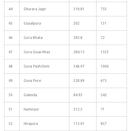
44
Ghurara Jagir
318.81
753
45
Gopalpura
202
131
46
Gora Bhata
385.8
72
47
Gora Gusai Khas
284.15
1533
48
Gova Pashchimi
346.97
1006
49
Gova Purvi
328.89
675
50
Gulenda
84.93
242
51
Hamirpur
312.3
71
52
Hirapura
115.01
857