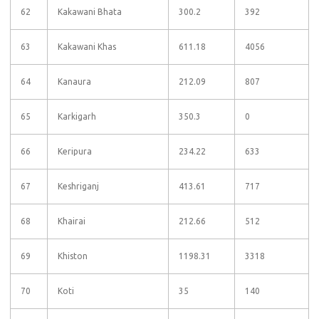
62
Kakawani Bhata
300.2
392
63
Kakawani Khas
611.18
4056
64
Kanaura
212.09
807
65
Karkigarh
350.3
0
66
Keripura
234.22
633
67
Keshriganj
413.61
717
68
Khairai
212.66
512
69
Khiston
1198.31
3318
70
Koti
35
140