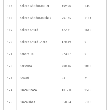
117
Sakera Bhadoran Har
309.06
144
118
Sakera Bhadoran Khas
907.75
4193
119
Sakera Khurd
322.61
1668
120
Sakera Khurd Bhata
120.39
0
121
Sanera Tal
274.87
0
122
Sarsaura
700.36
1015
123
Sewari
23
71
124
Simra Bhata
1032.03
1506
125
Simra Khas
558.64
5300