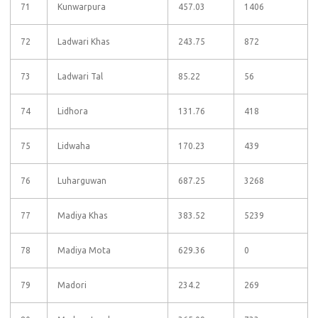
71
Kunwarpura
457.03
1406
72
Ladwari Khas
243.75
872
73
Ladwari Tal
85.22
56
74
Lidhora
131.76
418
75
Lidwaha
170.23
439
76
Luharguwan
687.25
3268
77
Madiya Khas
383.52
5239
78
Madiya Mota
629.36
0
79
Madori
234.2
269