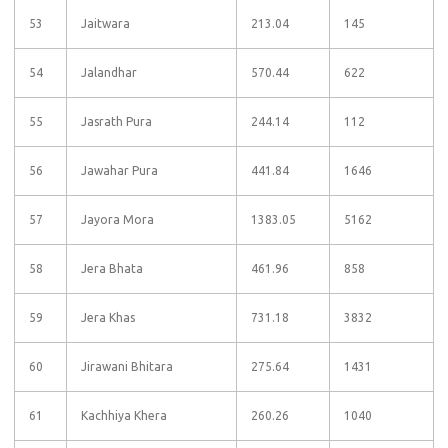
53
Jaitwara
213.04
145
54
Jalandhar
570.44
622
55
Jasrath Pura
244.14
112
56
Jawahar Pura
441.84
1646
57
Jayora Mora
1383.05
5162
58
Jera Bhata
461.96
858
59
Jera Khas
731.18
3832
60
Jirawani Bhitara
275.64
1431
61
Kachhiya Khera
260.26
1040