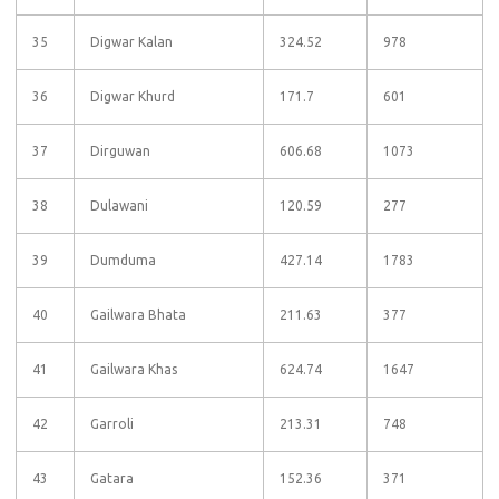
35
Digwar Kalan
324.52
978
36
Digwar Khurd
171.7
601
37
Dirguwan
606.68
1073
38
Dulawani
120.59
277
39
Dumduma
427.14
1783
40
Gailwara Bhata
211.63
377
41
Gailwara Khas
624.74
1647
42
Garroli
213.31
748
43
Gatara
152.36
371