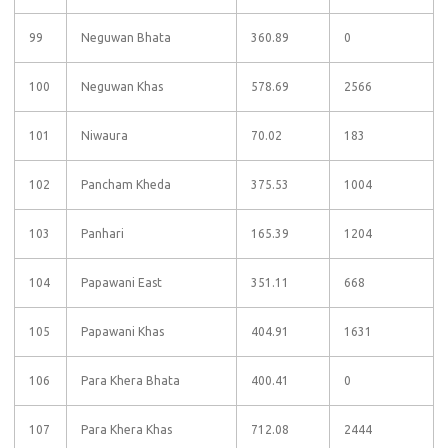
99
Neguwan Bhata
360.89
0
100
Neguwan Khas
578.69
2566
101
Niwaura
70.02
183
102
Pancham Kheda
375.53
1004
103
Panhari
165.39
1204
104
Papawani East
351.11
668
105
Papawani Khas
404.91
1631
106
Para Khera Bhata
400.41
0
107
Para Khera Khas
712.08
2444