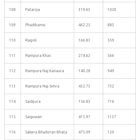
108
Patariya
319.63
1020
109
Phadibamsi
462.25
885
110
Ragoli
166.83
559
111
Rampura Khas
274.62
566
112
Rampura Naj Kanaura
140.28
949
113
Rampura Naj Simra
432.73
732
114
Saidpura
156.83
716
115
Saiguwan
415.97
1137
116
Sakera Bhadoran Bhata
475.09
120