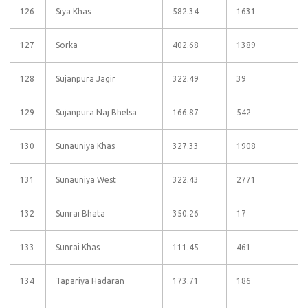
126
Siya Khas
582.34
1631
127
Sorka
402.68
1389
128
Sujanpura Jagir
322.49
39
129
Sujanpura Naj Bhelsa
166.87
542
130
Sunauniya Khas
327.33
1908
131
Sunauniya West
322.43
2771
132
Sunrai Bhata
350.26
17
133
Sunrai Khas
111.45
461
134
Tapariya Hadaran
173.71
186