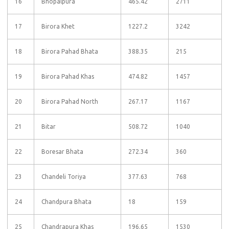
16
Bhopalpura
465.42
2711
17
Birora Khet
1227.2
3242
18
Birora Pahad Bhata
388.35
215
19
Birora Pahad Khas
474.82
1457
20
Birora Pahad North
267.17
1167
21
Bitar
508.72
1040
22
Boresar Bhata
272.34
360
23
Chandeli Toriya
377.63
768
24
Chandpura Bhata
18
159
25
Chandrapura Khas
196.65
1530