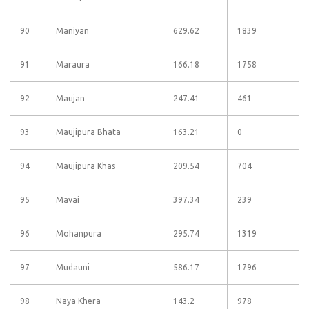
90
Maniyan
629.62
1839
91
Maraura
166.18
1758
92
Maujan
247.41
461
93
Maujipura Bhata
163.21
0
94
Maujipura Khas
209.54
704
95
Mavai
397.34
239
96
Mohanpura
295.74
1319
97
Mudauni
586.17
1796
98
Naya Khera
143.2
978