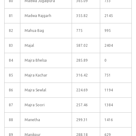
80
Madwa Jugalpura
365.09
733
81
Madwa Rajgarh
355.82
2145
82
Mahua Bag
775
995
83
Majal
587.02
2404
84
Majra Bhelsa
285.89
0
85
Majra Kachar
316.42
751
86
Majra Sewlal
224.69
1194
87
Majra Soori
257.46
1384
88
Manetha
299.31
1416
89
Manikpur
288.18
629