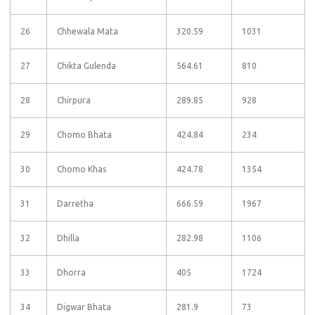
26
Chhewala Mata
320.59
1031
27
Chikta Gulenda
564.61
810
28
Chirpura
289.85
928
29
Chomo Bhata
424.84
234
30
Chomo Khas
424.78
1354
31
Darretha
666.59
1967
32
Dhilla
282.98
1106
33
Dhorra
405
1724
34
Digwar Bhata
281.9
73