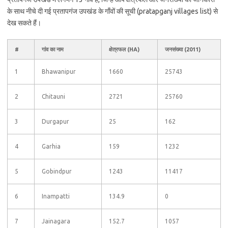
के साथ नीचे दी गई प्रतापगंज उपखंड के गाँवों की सूची (pratapganj villages list) से
देख सकते हैं।
#
गांव का नाम
क्षेत्रफल (HA)
जनसंख्या (2011)
1
Bhawanipur
1660
25743
2
Chitauni
2721
25760
3
Durgapur
25
162
4
Garhia
159
1232
5
Gobindpur
1243
11417
6
Inampatti
134.9
0
7
Jainagara
152.7
1057