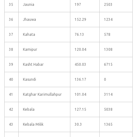
35
Jaunia
197
2503
36
Jhauwa
152.29
1234
37
Kahata
76.13
578
38
Kamipur
120.04
1308
39
Kasht Habar
450.03
6715
40
Kasundi
136.17
0
41
Katghar Karimullahpur
101.04
3114
42
Kebala
127.15
5038
43
Kebala Milik
30.3
1365