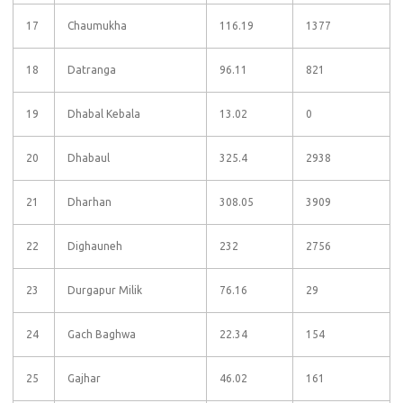
17
Chaumukha
116.19
1377
18
Datranga
96.11
821
19
Dhabal Kebala
13.02
0
20
Dhabaul
325.4
2938
21
Dharhan
308.05
3909
22
Dighauneh
232
2756
23
Durgapur Milik
76.16
29
24
Gach Baghwa
22.34
154
25
Gajhar
46.02
161