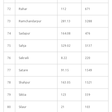
72
Rahar
112
671
73
Ramchandarpur
281.13
3288
74
Sadapur
164.08
476
75
Sahja
529.02
5137
76
Sakraili
8.22
220
77
Satare
91.15
1549
78
Shahpur
163.05
1521
79
Siktia
123
339
80
Silaur
21
103