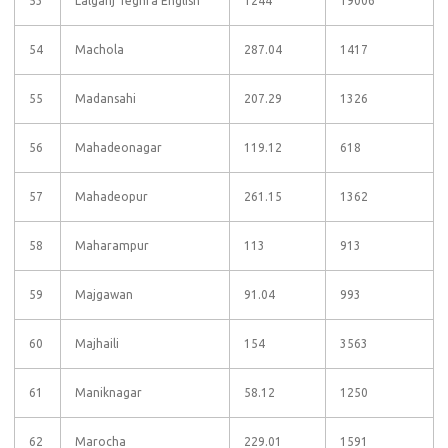
53
Lalganj Teghra English
1244
19006
54
Machola
287.04
1417
55
Madansahi
207.29
1326
56
Mahadeonagar
119.12
618
57
Mahadeopur
261.15
1362
58
Maharampur
113
913
59
Majgawan
91.04
993
60
Majhaili
154
3563
61
Maniknagar
58.12
1250
62
Marocha
229.01
1591