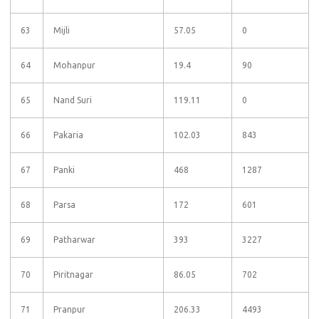
63
Mijli
57.05
0
64
Mohanpur
19.4
90
65
Nand Suri
119.11
0
66
Pakaria
102.03
843
67
Panki
468
1287
68
Parsa
172
601
69
Patharwar
393
3227
70
Piritnagar
86.05
702
71
Pranpur
206.33
4493