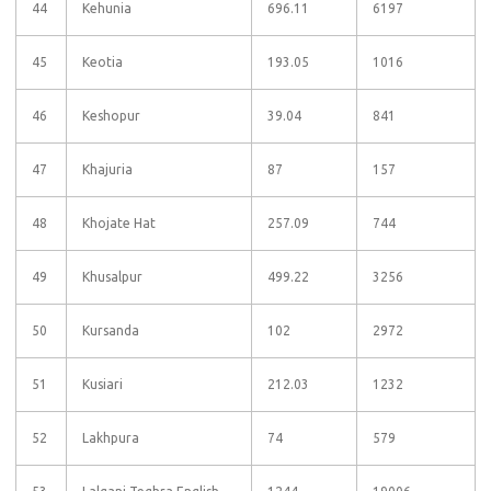
44
Kehunia
696.11
6197
45
Keotia
193.05
1016
46
Keshopur
39.04
841
47
Khajuria
87
157
48
Khojate Hat
257.09
744
49
Khusalpur
499.22
3256
50
Kursanda
102
2972
51
Kusiari
212.03
1232
52
Lakhpura
74
579