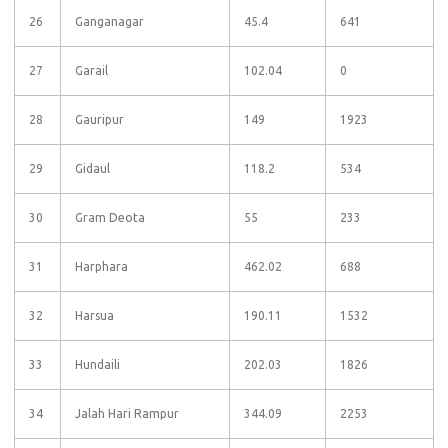
26
Ganganagar
45.4
641
27
Garail
102.04
0
28
Gauripur
149
1923
29
Gidaul
118.2
534
30
Gram Deota
55
233
31
Harphara
462.02
688
32
Harsua
190.11
1532
33
Hundaili
202.03
1826
34
Jalah Hari Rampur
344.09
2253