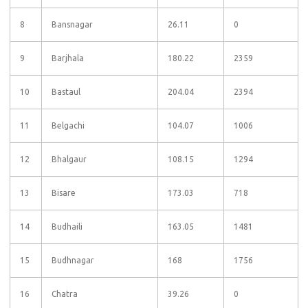
8
Bansnagar
26.11
0
9
Barjhala
180.22
2359
10
Bastaul
204.04
2394
11
Belgachi
104.07
1006
12
Bhalgaur
108.15
1294
13
Bisare
173.03
718
14
Budhaili
163.05
1481
15
Budhnagar
168
1756
16
Chatra
39.26
0