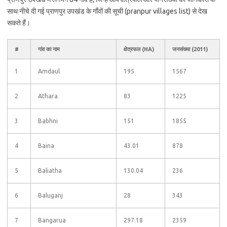
साथ नीचे दी गई प्राणपुर उपखंड के गाँवों की सूची (pranpur villages list) से देख
सकते हैं।
#
गांव का नाम
क्षेत्रफल (HA)
जनसंख्या (2011)
1
Amdaul
195
1567
2
Athara
83
1225
3
Babhni
151
1855
4
Baina
43.01
878
5
Baliatha
130.04
236
6
Baluganj
28
343
7
Bangarua
297.18
2359