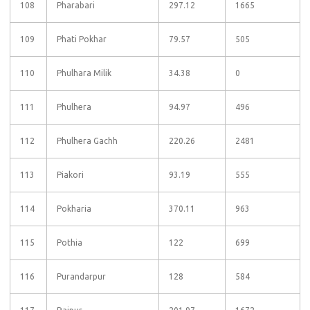
108
Pharabari
297.12
1665
109
Phati Pokhar
79.57
505
110
Phulhara Milik
34.38
0
111
Phulhera
94.97
496
112
Phulhera Gachh
220.26
2481
113
Piakori
93.19
555
114
Pokharia
370.11
963
115
Pothia
122
699
116
Purandarpur
128
584