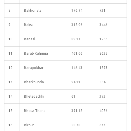
8
Bakhonala
176.94
731
9
Baksa
315.06
3446
10
Banasi
89.13
1256
11
Barab Kahunia
461.06
2635
12
Barapokhar
146.43
1593
13
Bhatkhunda
94.11
554
14
Bhelagachhi
61
393
15
Bhota Thana
391.18
4056
16
Birpur
50.78
633