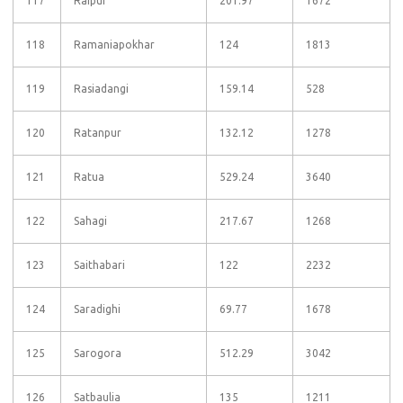
117
Raipur
201.97
1672
118
Ramaniapokhar
124
1813
119
Rasiadangi
159.14
528
120
Ratanpur
132.12
1278
121
Ratua
529.24
3640
122
Sahagi
217.67
1268
123
Saithabari
122
2232
124
Saradighi
69.77
1678
125
Sarogora
512.29
3042
126
Satbaulia
135
1211