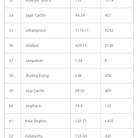
53
Indarpur Khurd
193
1274
54
Jagir Gachh
94.24
432
55
Jahangirpur
1118.11
9292
56
Jalalpur
420.15
2148
57
Jangiabari
5.36
0
58
Jhokha Dangi
148
458
59
Jogi Gachh
89.02
409
60
Jogihara
39.9
123
61
Kala Singhia
143.71
1450
62
Kalakachu
150.44
443