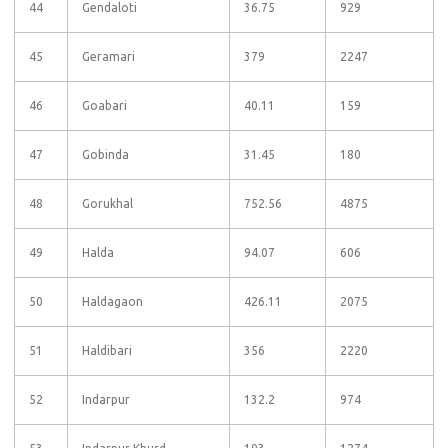
44
Gendaloti
36.75
929
45
Geramari
379
2247
46
Goabari
40.11
159
47
Gobinda
31.45
180
48
Gorukhal
752.56
4875
49
Halda
94.07
606
50
Haldagaon
426.11
2075
51
Haldibari
356
2220
52
Indarpur
132.2
974