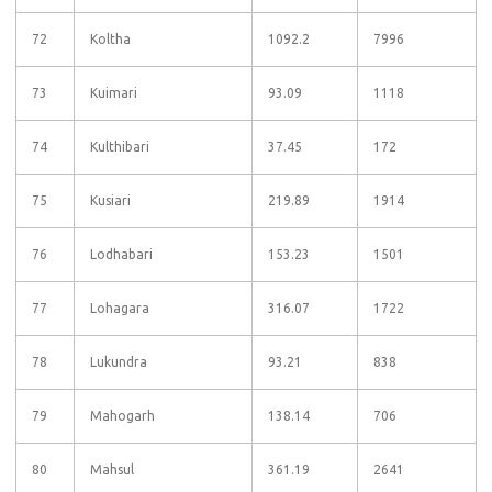
72
Koltha
1092.2
7996
73
Kuimari
93.09
1118
74
Kulthibari
37.45
172
75
Kusiari
219.89
1914
76
Lodhabari
153.23
1501
77
Lohagara
316.07
1722
78
Lukundra
93.21
838
79
Mahogarh
138.14
706
80
Mahsul
361.19
2641