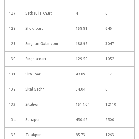
127
Satbaulia Khurd
4
0
128
Shekhpura
158.81
646
129
Singhari Gobindpur
188.95
3047
130
Singhiamari
129.59
1052
131
Sita Jhari
49.09
537
132
Sital Gachh
34.04
0
133
Sitalpur
1514.04
12110
134
Sonapur
450.42
2500
135
Taiabpur
85.73
1263