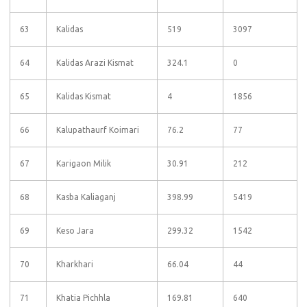
63
Kalidas
519
3097
64
Kalidas Arazi Kismat
324.1
0
65
Kalidas Kismat
4
1856
66
Kalupathaurf Koimari
76.2
77
67
Karigaon Milik
30.91
212
68
Kasba Kaliaganj
398.99
5419
69
Keso Jara
299.32
1542
70
Kharkhari
66.04
44
71
Khatia Pichhla
169.81
640