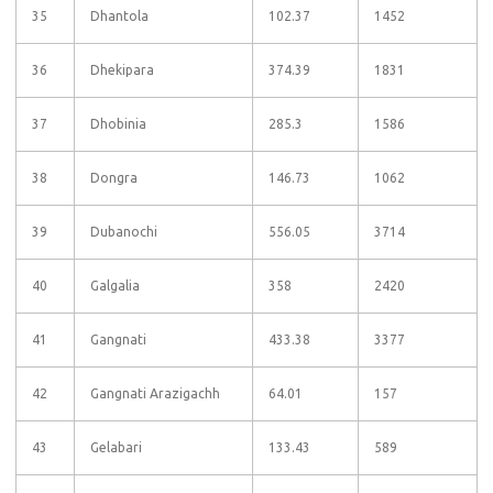
35
Dhantola
102.37
1452
36
Dhekipara
374.39
1831
37
Dhobinia
285.3
1586
38
Dongra
146.73
1062
39
Dubanochi
556.05
3714
40
Galgalia
358
2420
41
Gangnati
433.38
3377
42
Gangnati Arazigachh
64.01
157
43
Gelabari
133.43
589