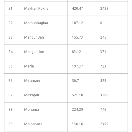
81
Makhan Pokhar
420.47
2429
82
Mamubhagina
187.12
0
83
Mangur Jan
155.73
245
84
Mangur Jon
83.12
371
85
Maria
197.37
723
86
Miramani
50.7
528
87
Mirzapur
521.18
3208
88
Mohania
224.29
746
89
Molnapara
336.16
2399