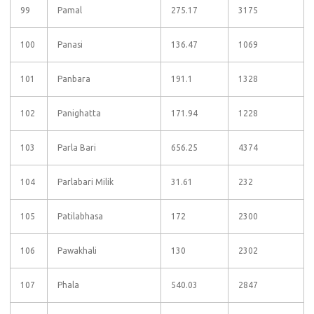
99
Pamal
275.17
3175
100
Panasi
136.47
1069
101
Panbara
191.1
1328
102
Panighatta
171.94
1228
103
Parla Bari
656.25
4374
104
Parlabari Milik
31.61
232
105
Patilabhasa
172
2300
106
Pawakhali
130
2302
107
Phala
540.03
2847