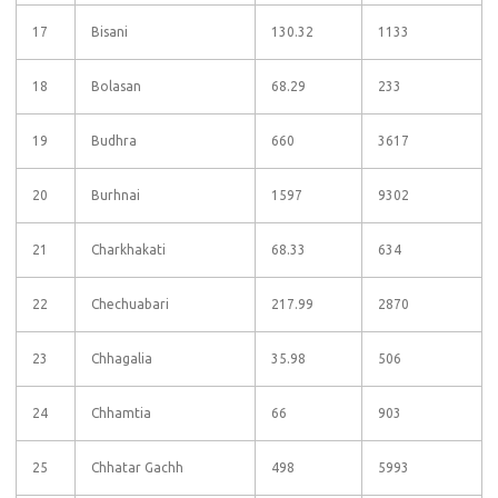
17
Bisani
130.32
1133
18
Bolasan
68.29
233
19
Budhra
660
3617
20
Burhnai
1597
9302
21
Charkhakati
68.33
634
22
Chechuabari
217.99
2870
23
Chhagalia
35.98
506
24
Chhamtia
66
903
25
Chhatar Gachh
498
5993