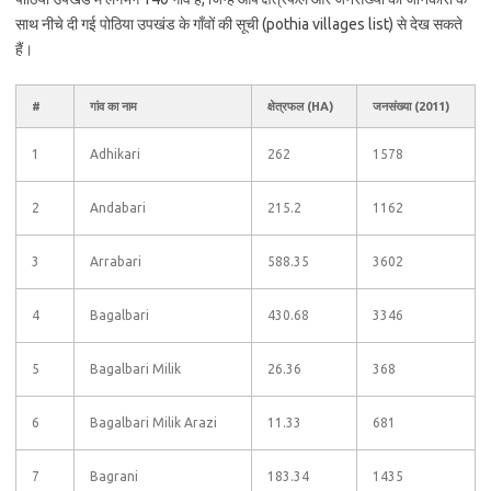
साथ नीचे दी गई पोठिया उपखंड के गाँवों की सूची (pothia villages list) से देख सकते
हैं।
#
गांव का नाम
क्षेत्रफल (HA)
जनसंख्या (2011)
1
Adhikari
262
1578
2
Andabari
215.2
1162
3
Arrabari
588.35
3602
4
Bagalbari
430.68
3346
5
Bagalbari Milik
26.36
368
6
Bagalbari Milik Arazi
11.33
681
7
Bagrani
183.34
1435