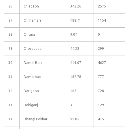
26
Chiagaon
342.26
2575
27
Chilhamari
188.71
1154
28
Chitma
9.07
0
29
Choragaddi
44.32
299
30
Damal Bari
419.07
4627
31
Damarbari
162.78
777
32
Darigaon
107
728
33
Debiganj
3
129
34
Dhangi Pokhar
91.05
475