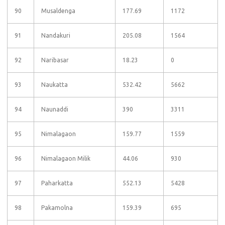
90
Musaldenga
177.69
1172
91
Nandakuri
205.08
1564
92
Naribasar
18.23
0
93
Naukatta
532.42
5662
94
Naunaddi
390
3311
95
Nimalagaon
159.77
1559
96
Nimalagaon Milik
44.06
930
97
Paharkatta
552.13
5428
98
Pakamolna
159.39
695