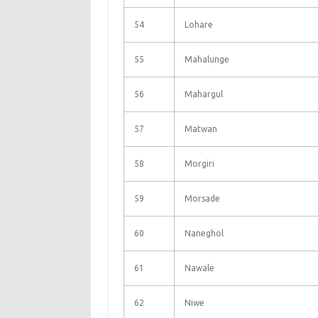
54
Lohare
55
Mahalunge
56
Mahargul
57
Matwan
58
Morgiri
59
Morsade
60
Naneghol
61
Nawale
62
Niwe