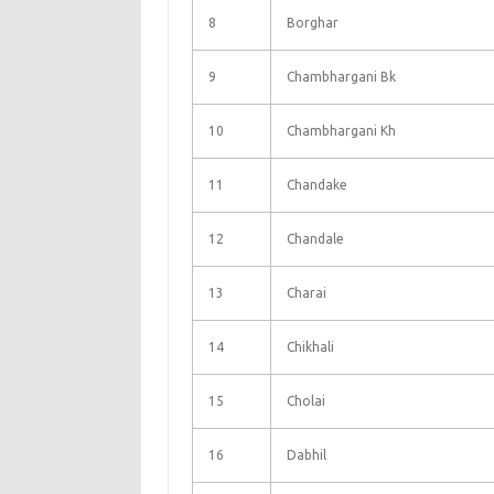
8
Borghar
9
Chambhargani Bk
10
Chambhargani Kh
11
Chandake
12
Chandale
13
Charai
14
Chikhali
15
Cholai
16
Dabhil