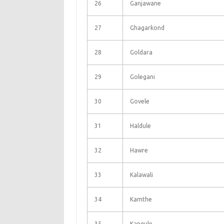
26
Ganjawane
27
Ghagarkond
28
Goldara
29
Golegani
30
Govele
31
Haldule
32
Hawre
33
Kalawali
34
Kamthe
35
Kangule