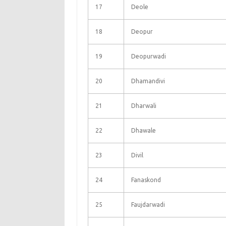
17
Deole
18
Deopur
19
Deopurwadi
20
Dhamandivi
21
Dharwali
22
Dhawale
23
Divil
24
Fanaskond
25
Faujdarwadi