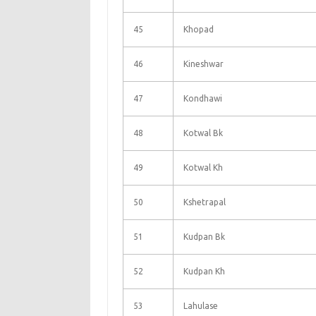
45
Khopad
46
Kineshwar
47
Kondhawi
48
Kotwal Bk
49
Kotwal Kh
50
Kshetrapal
51
Kudpan Bk
52
Kudpan Kh
53
Lahulase