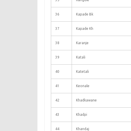
36
Kapade Bk
37
Kapade Kh
38
Karanje
39
Katali
40
Katetali
41
Keonale
42
Khadkawane
43
Khadpi
44
Khandaj