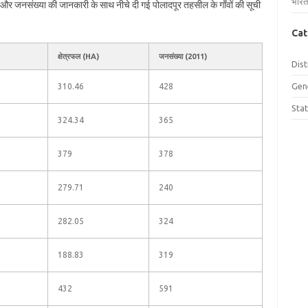
भारत
फल और जनसंख्या की जानकारी के साथ नीचे दी गई पोलादपूर तहसील के गाँवों की सूची
Cat
क्षेत्रफल (HA)
जनसंख्या (2011)
Dist
Gen
310.46
428
Sta
324.34
365
379
378
279.71
240
282.05
324
188.83
319
432
591