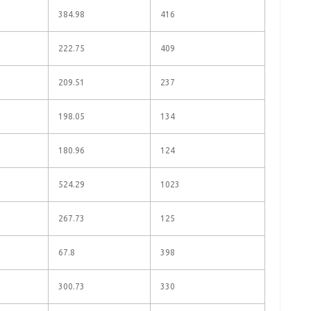
384.98
416
222.75
409
209.51
237
198.05
134
180.96
124
524.29
1023
267.73
125
67.8
398
300.73
330