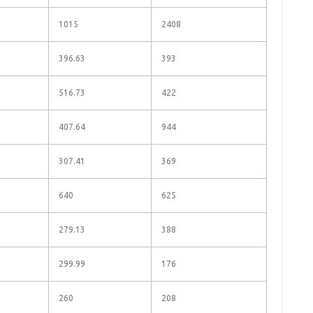
1015
2408
396.63
393
516.73
422
407.64
944
307.41
369
640
625
279.13
388
299.99
176
260
208