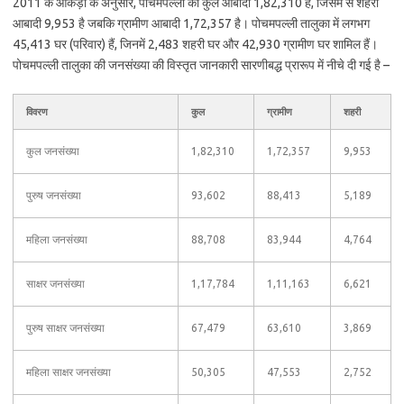
2011 के आंकड़ों के अनुसार, पोचमपल्ली की कुल आबादी 1,82,310 है, जिसमें से शहरी
आबादी 9,953 है जबकि ग्रामीण आबादी 1,72,357 है। पोचमपल्ली तालुका में लगभग
45,413 घर (परिवार) हैं, जिनमें 2,483 शहरी घर और 42,930 ग्रामीण घर शामिल हैं।
पोचमपल्ली तालुका की जनसंख्या की विस्तृत जानकारी सारणीबद्ध प्रारूप में नीचे दी गई है –
विवरण
कुल
ग्रामीण
शहरी
कुल जनसंख्या
1,82,310
1,72,357
9,953
पुरुष जनसंख्या
93,602
88,413
5,189
महिला जनसंख्या
88,708
83,944
4,764
साक्षर जनसंख्या
1,17,784
1,11,163
6,621
पुरुष साक्षर जनसंख्या
67,479
63,610
3,869
महिला साक्षर जनसंख्या
50,305
47,553
2,752