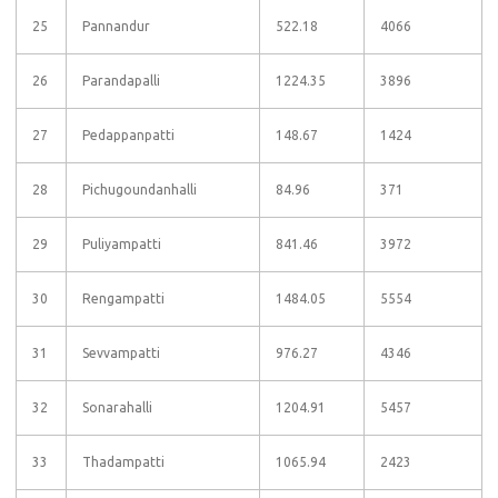
25
Pannandur
522.18
4066
26
Parandapalli
1224.35
3896
27
Pedappanpatti
148.67
1424
28
Pichugoundanhalli
84.96
371
29
Puliyampatti
841.46
3972
30
Rengampatti
1484.05
5554
31
Sevvampatti
976.27
4346
32
Sonarahalli
1204.91
5457
33
Thadampatti
1065.94
2423