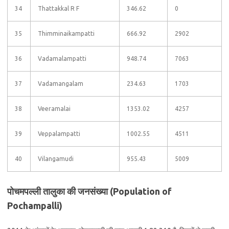
34
Thattakkal R F
346.62
0
35
Thimminaikampatti
666.92
2902
36
Vadamalampatti
948.74
7063
37
Vadamangalam
234.63
1703
38
Veeramalai
1353.02
4257
39
Veppalampatti
1002.55
4511
40
Vilangamudi
955.43
5009
पोचमपल्ली तालुका की जनसंख्या (Population of
Pochampalli)