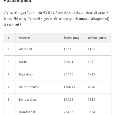
Pochampalli)
पोचमपल्ली तालुका में लगभग 40 गाँव हैं, जिन्हें आप क्षेत्रफल और जनसंख्या की जानकारी
के साथ नीचे दी गई पोचमपल्ली तालुका के गाँवों की सूची (pochampalli villages list)
से देख सकते हैं।
#
गांव का नाम
क्षेत्रफल (HA)
जनसंख्या (2011)
1
Alerahalli
167.1
1113
2
Barur
749.11
4081
3
Batrahalli
707.16
6729
4
Belethottam
1186.43
4606
5
Bendarahalli
834.09
7925
6
Bommepalli
774.03
3324