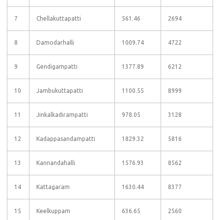
7
Chellakuttapatti
561.46
2694
8
Damodarhalli
1009.74
4722
9
Gendigampatti
1377.89
6212
10
Jambukuttapatti
1100.55
8999
11
Jinkalkadirampatti
978.05
3128
12
Kadappasandampatti
1829.32
5816
13
Kannandahalli
1576.93
8562
14
Kattagaram
1630.44
8377
15
Keelkuppam
636.65
2560