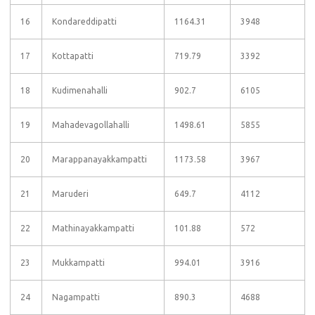
16
Kondareddipatti
1164.31
3948
17
Kottapatti
719.79
3392
18
Kudimenahalli
902.7
6105
19
Mahadevagollahalli
1498.61
5855
20
Marappanayakkampatti
1173.58
3967
21
Maruderi
649.7
4112
22
Mathinayakkampatti
101.88
572
23
Mukkampatti
994.01
3916
24
Nagampatti
890.3
4688