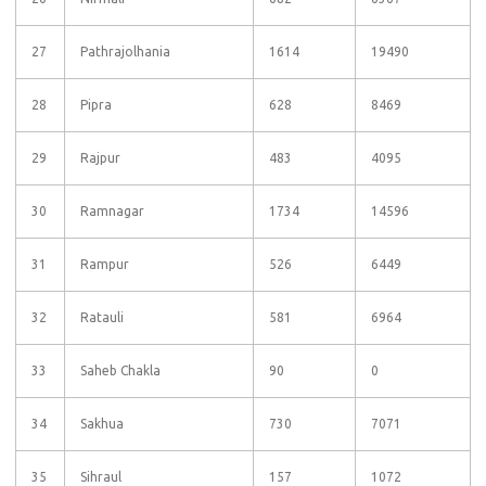
27
Pathrajolhania
1614
19490
28
Pipra
628
8469
29
Rajpur
483
4095
30
Ramnagar
1734
14596
31
Rampur
526
6449
32
Ratauli
581
6964
33
Saheb Chakla
90
0
34
Sakhua
730
7071
35
Sihraul
157
1072