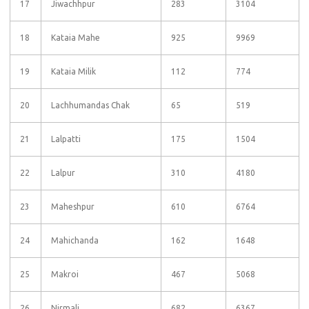
17
Jiwachhpur
283
3104
18
Kataia Mahe
925
9969
19
Kataia Milik
112
774
20
Lachhumandas Chak
65
519
21
Lalpatti
175
1504
22
Lalpur
310
4180
23
Maheshpur
610
6764
24
Mahichanda
162
1648
25
Makroi
467
5068
26
Nirmali
682
6367