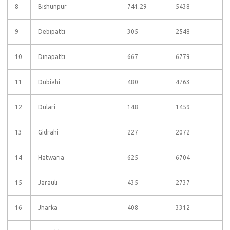
8
Bishunpur
741.29
5438
9
Debipatti
305
2548
10
Dinapatti
667
6779
11
Dubiahi
480
4763
12
Dulari
148
1459
13
Gidrahi
227
2072
14
Hatwaria
625
6704
15
Jarauli
435
2737
16
Jharka
408
3312