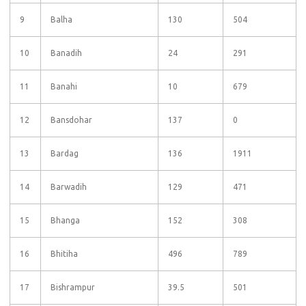
9
Balha
130
504
10
Banadih
24
291
11
Banahi
10
679
12
Bansdohar
137
0
13
Bardag
136
1911
14
Barwadih
129
471
15
Bhanga
152
308
16
Bhitiha
496
789
17
Bishrampur
39.5
501