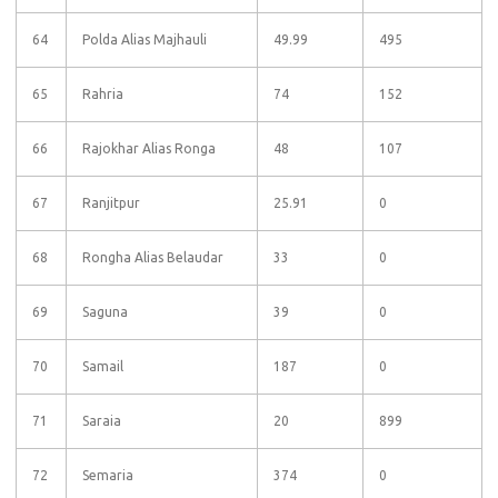
64
Polda Alias Majhauli
49.99
495
65
Rahria
74
152
66
Rajokhar Alias Ronga
48
107
67
Ranjitpur
25.91
0
68
Rongha Alias Belaudar
33
0
69
Saguna
39
0
70
Samail
187
0
71
Saraia
20
899
72
Semaria
374
0