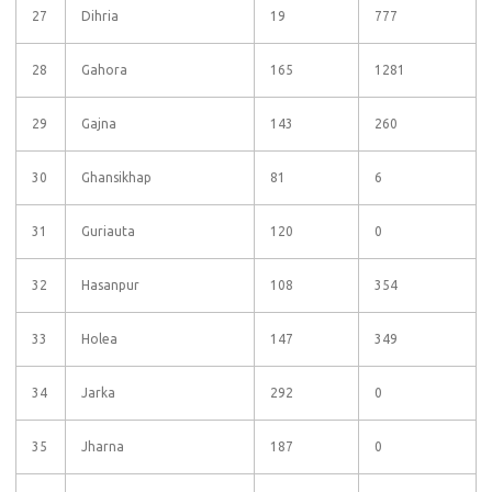
27
Dihria
19
777
28
Gahora
165
1281
29
Gajna
143
260
30
Ghansikhap
81
6
31
Guriauta
120
0
32
Hasanpur
108
354
33
Holea
147
349
34
Jarka
292
0
35
Jharna
187
0