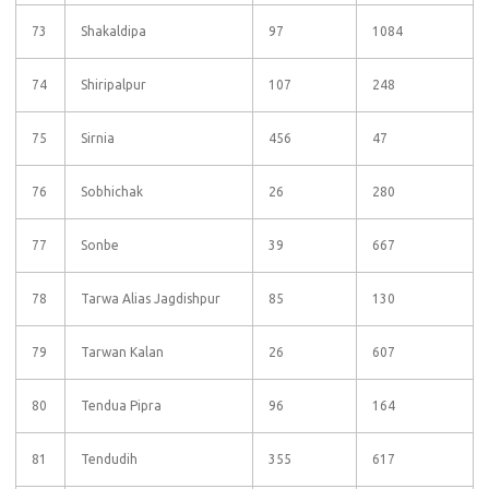
73
Shakaldipa
97
1084
74
Shiripalpur
107
248
75
Sirnia
456
47
76
Sobhichak
26
280
77
Sonbe
39
667
78
Tarwa Alias Jagdishpur
85
130
79
Tarwan Kalan
26
607
80
Tendua Pipra
96
164
81
Tendudih
355
617