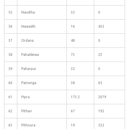
55
Naudiha
32
0
56
Nawadih
16
455
57
Ordana
48
0
58
Pahaldewa
73
23
59
Paharpur
32
0
60
Patrenga
38
65
61
Pipra
173.2
2079
62
Pithari
67
192
63
Pithoura
19
532