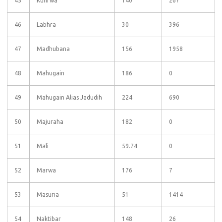
45
Kunrwa
140
267
46
Labhra
30
396
47
Madhubana
156
1958
48
Mahugain
186
0
49
Mahugain Alias Jadudih
224
690
50
Majuraha
182
0
51
Mali
59.74
0
52
Marwa
176
7
53
Masuria
51
1414
54
Naktibar
148
26