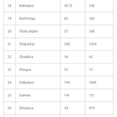
18
Bishunpur
45.73
340
19
Burhronga
65
182
20
Chaitu Bigha
27
246
21
Chaparbar
240
1064
22
Chaukhra
18
65
23
Chingua
32
13
24
Dalpatpur
194
1800
25
Damwa
141
751
26
Dhusarua
54
979