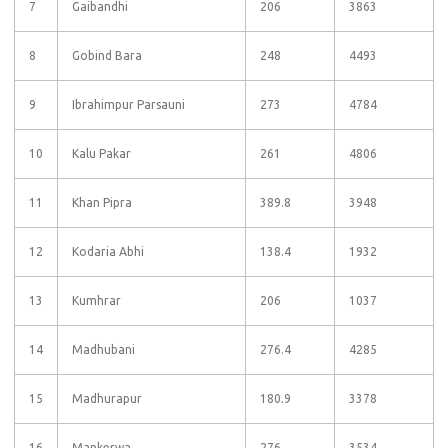
7
Gaibandhi
206
3863
8
Gobind Bara
248
4493
9
Ibrahimpur Parsauni
273
4784
10
Kalu Pakar
261
4806
11
Khan Pipra
389.8
3948
12
Kodaria Abhi
138.4
1932
13
Kumhrar
206
1037
14
Madhubani
276.4
4285
15
Madhurapur
180.9
3378
16
Mankerwa
276
3534