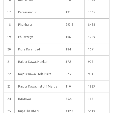
17
Parasrampur
193
3945
18
Phenhara
293.8
8498
19
Phulwariya
106
1709
20
Pipra Karimdad
184
1671
21
Rajpur Kawal Nankar
37.3
925
22
Rajpur Kawal Tola Birta
57.2
994
23
Rajpur Kawalmal Urf Marpa
110
1823
24
Ratanwa
55.4
1151
25
Rupaulia Khani
432.3
5619