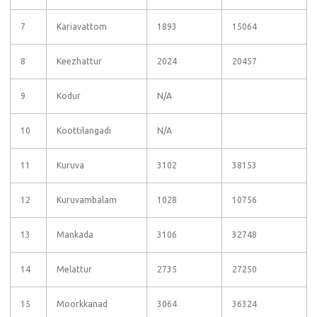
7
Kariavattom
1893
15064
8
Keezhattur
2024
20457
9
Kodur
N/A
10
Koottilangadi
N/A
11
Kuruva
3102
38153
12
Kuruvambalam
1028
10756
13
Mankada
3106
32748
14
Melattur
2735
27250
15
Moorkkanad
3064
36324