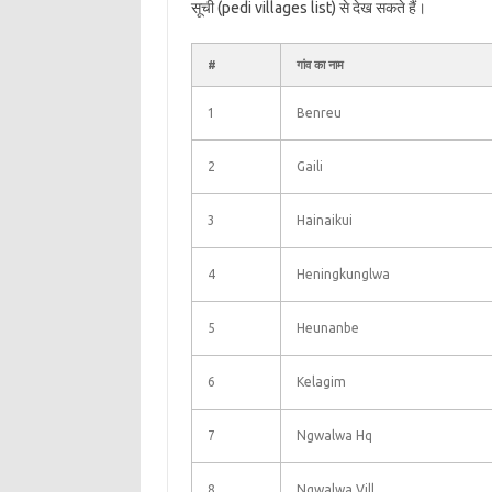
सूची (pedi villages list) से देख सकते हैं।
#
गांव का नाम
1
Benreu
2
Gaili
3
Hainaikui
4
Heningkunglwa
5
Heunanbe
6
Kelagim
7
Ngwalwa Hq
8
Ngwalwa Vill