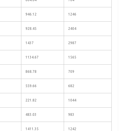
946.12
1246
928.45
2404
1437
2987
1134.67
1565
868.78
709
559.66
682
221.82
1044
483.03
983
1411.35
1242