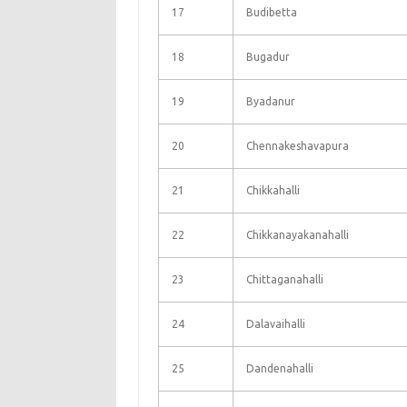
17
Budibetta
18
Bugadur
19
Byadanur
20
Chennakeshavapura
21
Chikkahalli
22
Chikkanayakanahalli
23
Chittaganahalli
24
Dalavaihalli
25
Dandenahalli