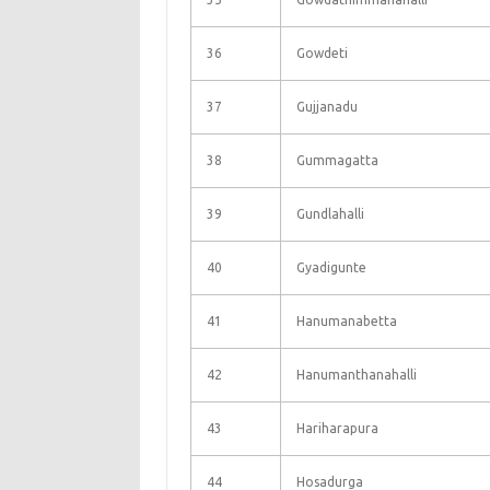
36
Gowdeti
37
Gujjanadu
38
Gummagatta
39
Gundlahalli
40
Gyadigunte
41
Hanumanabetta
42
Hanumanthanahalli
43
Hariharapura
44
Hosadurga