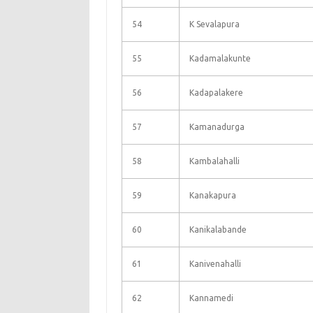
54
K Sevalapura
55
Kadamalakunte
56
Kadapalakere
57
Kamanadurga
58
Kambalahalli
59
Kanakapura
60
Kanikalabande
61
Kanivenahalli
62
Kannamedi