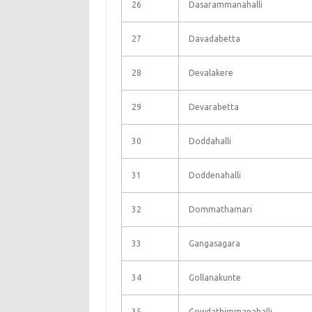
26
Dasarammanahalli
27
Davadabetta
28
Devalakere
29
Devarabetta
30
Doddahalli
31
Doddenahalli
32
Dommathamari
33
Gangasagara
34
Gollanakunte
35
Gowdathimmanahalli