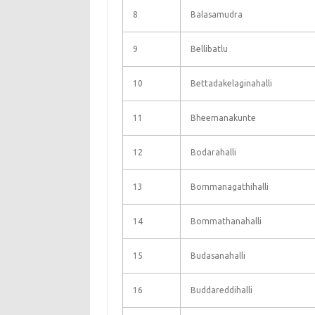
8
Balasamudra
9
Bellibatlu
10
Bettadakelaginahalli
11
Bheemanakunte
12
Bodarahalli
13
Bommanagathihalli
14
Bommathanahalli
15
Budasanahalli
16
Buddareddihalli