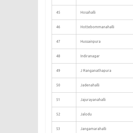
45
Hosahalli
46
Hottebommanahalli
47
Hussainpura
48
Indiranagar
49
J Ranganathapura
50
Jadenahalli
51
Jajurayanahalli
52
Jalodu
53
Jangamarahalli