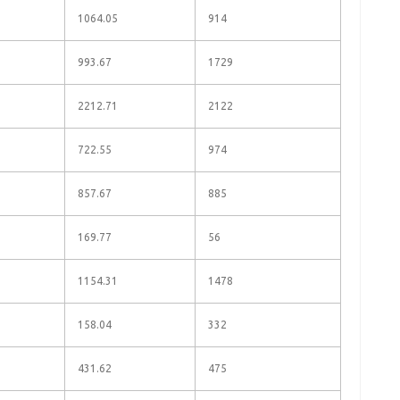
1064.05
914
993.67
1729
2212.71
2122
722.55
974
857.67
885
169.77
56
1154.31
1478
158.04
332
431.62
475