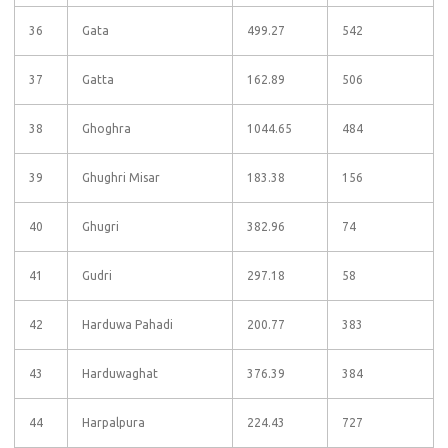
36
Gata
499.27
542
37
Gatta
162.89
506
38
Ghoghra
1044.65
484
39
Ghughri Misar
183.38
156
40
Ghugri
382.96
74
41
Gudri
297.18
58
42
Harduwa Pahadi
200.77
383
43
Harduwaghat
376.39
384
44
Harpalpura
224.43
727