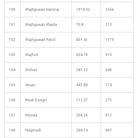
100
Majhguwan Hansraj
1974.02
1656
101
Majhguwan Kheda
70.8
215
102
Majhguwan Patol
801.41
1179
103
Majholi
604.78
910
104
Mohas
381.35
640
105
Muari
445.88
774
106
Mudi Dongri
113.57
275
107
Munda
268.26
812
108
Nagmadi
284.14
687