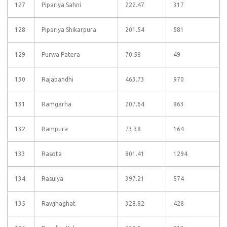
127
Pipariya Sahni
222.47
317
128
Pipariya Shikarpura
201.54
581
129
Purwa Patera
70.58
49
130
Rajabandhi
463.73
970
131
Ramgarha
207.64
863
132
Rampura
73.38
164
133
Rasota
801.41
1294
134
Rasuiya
397.21
574
135
Rawjhaghat
328.82
428