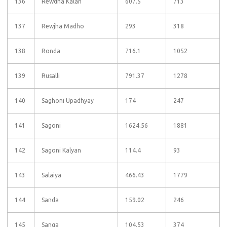
136
Rewdha Kalan
607.5
713
137
Rewjha Madho
293
318
138
Ronda
716.1
1052
139
Rusalli
791.37
1278
140
Saghoni Upadhyay
174
247
141
Sagoni
1624.56
1881
142
Sagoni Kalyan
114.4
93
143
Salaiya
466.43
1779
144
Sanda
159.02
246
145
Sanga
104.53
374