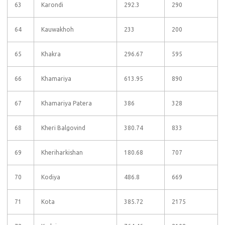
63
Karondi
292.3
290
64
Kauwakhoh
233
200
65
Khakra
296.67
595
66
Khamariya
613.95
890
67
Khamariya Patera
386
328
68
Kheri Balgovind
380.74
833
69
Kheriharkishan
180.68
707
70
Kodiya
486.8
669
71
Kota
385.72
2175