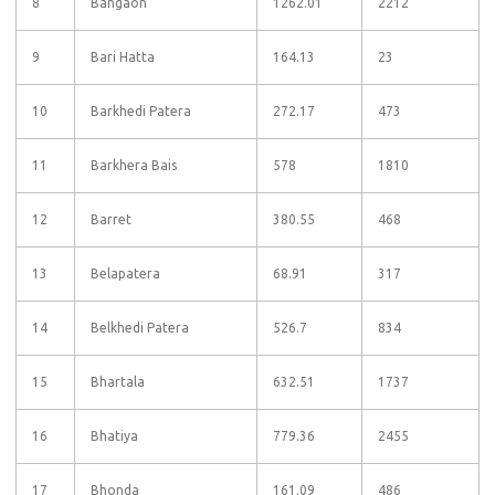
8
Bangaon
1262.01
2212
9
Bari Hatta
164.13
23
10
Barkhedi Patera
272.17
473
11
Barkhera Bais
578
1810
12
Barret
380.55
468
13
Belapatera
68.91
317
14
Belkhedi Patera
526.7
834
15
Bhartala
632.51
1737
16
Bhatiya
779.36
2455
17
Bhonda
161.09
486