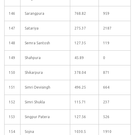
146
Sarangpura
768.82
959
147
Satariya
275.37
2187
148
Semra Santosh
127.35
119
149
Shahpura
45.89
0
150
Shikarpura
378.04
871
151
Simri Devisingh
496.25
664
152
Simri Shukla
115.71
237
153
Singpur Patera
127.56
526
154
Sojna
1030.5
1910