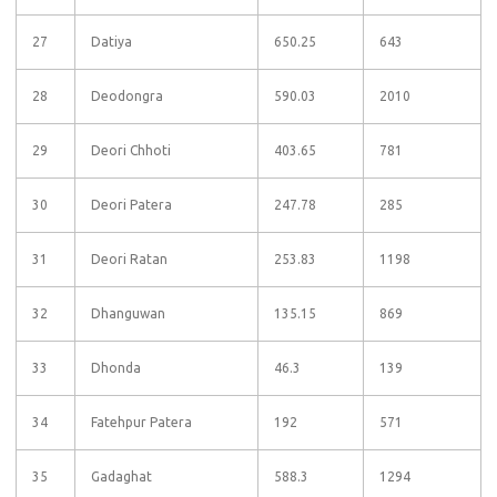
27
Datiya
650.25
643
28
Deodongra
590.03
2010
29
Deori Chhoti
403.65
781
30
Deori Patera
247.78
285
31
Deori Ratan
253.83
1198
32
Dhanguwan
135.15
869
33
Dhonda
46.3
139
34
Fatehpur Patera
192
571
35
Gadaghat
588.3
1294