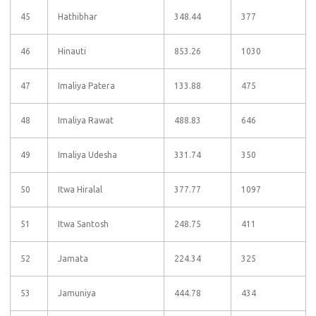
45
Hathibhar
348.44
377
46
Hinauti
853.26
1030
47
Imaliya Patera
133.88
475
48
Imaliya Rawat
488.83
646
49
Imaliya Udesha
331.74
350
50
Itwa Hiralal
377.77
1097
51
Itwa Santosh
248.75
411
52
Jamata
224.34
325
53
Jamuniya
444.78
434