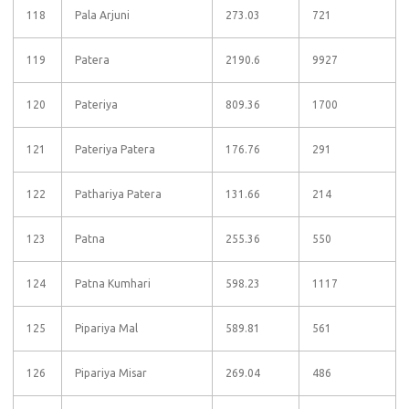
118
Pala Arjuni
273.03
721
119
Patera
2190.6
9927
120
Pateriya
809.36
1700
121
Pateriya Patera
176.76
291
122
Pathariya Patera
131.66
214
123
Patna
255.36
550
124
Patna Kumhari
598.23
1117
125
Pipariya Mal
589.81
561
126
Pipariya Misar
269.04
486