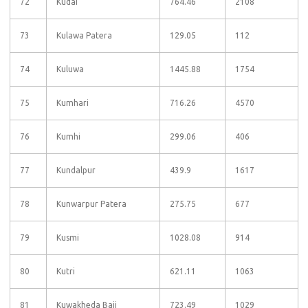
72
Kudai
764.46
2108
73
Kulawa Patera
129.05
112
74
Kuluwa
1445.88
1754
75
Kumhari
716.26
4570
76
Kumhi
299.06
406
77
Kundalpur
439.9
1617
78
Kunwarpur Patera
275.75
677
79
Kusmi
1028.08
914
80
Kutri
621.11
1063
81
Kuwakheda Baji
723.49
1029