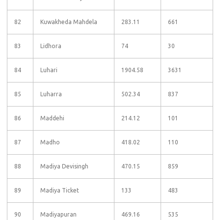
82
Kuwakheda Mahdela
283.11
661
83
Lidhora
74
30
84
Luhari
1904.58
3631
85
Luharra
502.34
837
86
Maddehi
214.12
101
87
Madho
418.02
110
88
Madiya Devisingh
470.15
859
89
Madiya Ticket
133
483
90
Madiyapuran
469.16
535