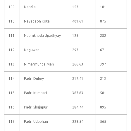
109
Nandia
157
181
110
Nayagaon Kota
401.61
875
111
Neemkheda Upadhyay
125
282
112
Neguwan
297
67
113
Nimarmunda Mafi
266.63
397
114
Padri Dubey
317.41
213
115
Padri Kumhari
387.83
581
116
Padri Shajapur
284.74
895
117
Padri Udebhan
229.54
565