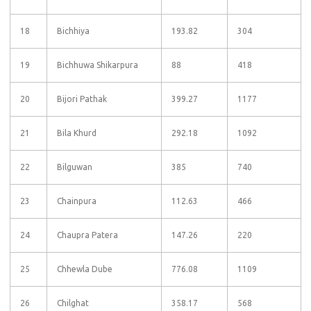
18
Bichhiya
193.82
304
19
Bichhuwa Shikarpura
88
418
20
Bijori Pathak
399.27
1177
21
Bila Khurd
292.18
1092
22
Bilguwan
385
740
23
Chainpura
112.63
466
24
Chaupra Patera
147.26
220
25
Chhewla Dube
776.08
1109
26
Chilghat
358.17
568