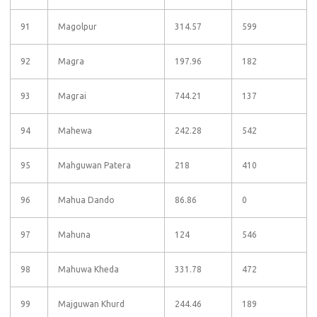
91
Magolpur
314.57
599
92
Magra
197.96
182
93
Magrai
744.21
137
94
Mahewa
242.28
542
95
Mahguwan Patera
218
410
96
Mahua Dando
86.86
0
97
Mahuna
124
546
98
Mahuwa Kheda
331.78
472
99
Majguwan Khurd
244.46
189