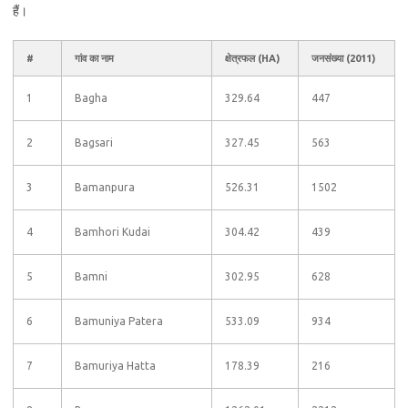
हैं।
#
गांव का नाम
क्षेत्रफल (HA)
जनसंख्या (2011)
1
Bagha
329.64
447
2
Bagsari
327.45
563
3
Bamanpura
526.31
1502
4
Bamhori Kudai
304.42
439
5
Bamni
302.95
628
6
Bamuniya Patera
533.09
934
7
Bamuriya Hatta
178.39
216