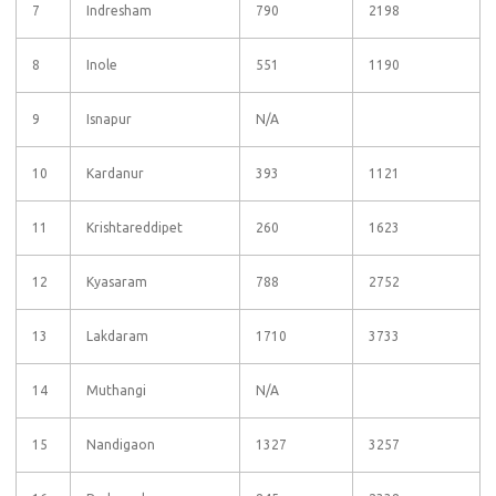
7
Indresham
790
2198
8
Inole
551
1190
9
Isnapur
N/A
10
Kardanur
393
1121
11
Krishtareddipet
260
1623
12
Kyasaram
788
2752
13
Lakdaram
1710
3733
14
Muthangi
N/A
15
Nandigaon
1327
3257