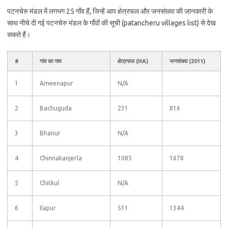
पटनचेरु मंडल में लगभग 25 गाँव हैं, जिन्हें आप क्षेत्रफल और जनसंख्या की जानकारी के
साथ नीचे दी गई पटनचेरु मंडल के गाँवों की सूची (patancheru villages list) से देख
सकते हैं।
#
गांव का नाम
क्षेत्रफल (HA)
जनसंख्या (2011)
1
Ameenapur
N/A
2
Bachuguda
231
816
3
Bhanur
N/A
4
Chinnakanjerla
1085
1678
5
Chitkul
N/A
6
Ilapur
511
1344