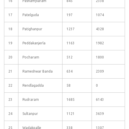
16
Pashamylaram
845
2338
17
Patelguda
197
1074
18
Patighanpur
1237
4328
19
Peddakanjerla
1163
1982
20
Pocharam
512
1800
21
Rameshwar Banda
634
2309
22
Rendlagadda
58
0
23
Rudraram
1685
6143
24
Sultanpur
1121
3639
25
Wadakpalle
338
1307