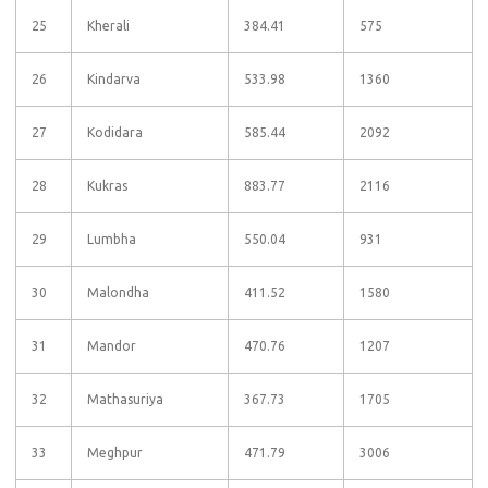
25
Kherali
384.41
575
26
Kindarva
533.98
1360
27
Kodidara
585.44
2092
28
Kukras
883.77
2116
29
Lumbha
550.04
931
30
Malondha
411.52
1580
31
Mandor
470.76
1207
32
Mathasuriya
367.73
1705
33
Meghpur
471.79
3006