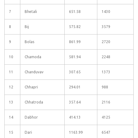
7
Bhetali
651.58
1430
8
Bij
575.82
3579
9
Bolas
861.99
2720
10
Chamoda
581.94
2248
11
Chanduvav
307.65
1373
12
Chhapri
294.01
988
13
Chhatroda
357.64
2116
14
Dabhor
414.13
4125
15
Dari
1163.99
6547