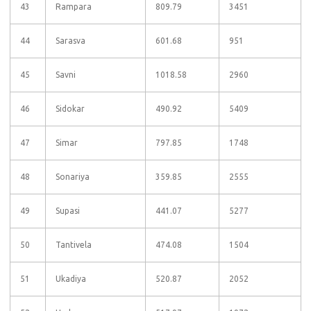
43
Rampara
809.79
3451
44
Sarasva
601.68
951
45
Savni
1018.58
2960
46
Sidokar
490.92
5409
47
Simar
797.85
1748
48
Sonariya
359.85
2555
49
Supasi
441.07
5277
50
Tantivela
474.08
1504
51
Ukadiya
520.87
2052