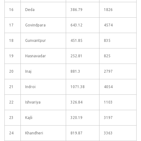
16
Deda
386.79
1826
17
Govindpara
643.12
4574
18
Gunvantpur
451.85
835
19
Hasnavadar
252.81
825
20
Inaj
881.3
2797
21
Indroi
1071.38
4054
22
Ishvariya
326.84
1103
23
Kajli
320.19
3197
24
Khandheri
819.87
3363