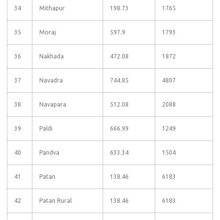
34
Mithapur
198.73
1765
35
Moraj
597.9
1793
36
Nakhada
472.08
1872
37
Navadra
744.85
4807
38
Navapara
512.08
2088
39
Paldi
666.99
1249
40
Pandva
633.34
1504
41
Patan
138.46
6183
42
Patan Rural
138.46
6183