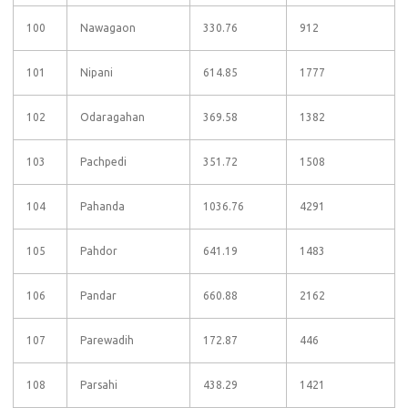
100
Nawagaon
330.76
912
101
Nipani
614.85
1777
102
Odaragahan
369.58
1382
103
Pachpedi
351.72
1508
104
Pahanda
1036.76
4291
105
Pahdor
641.19
1483
106
Pandar
660.88
2162
107
Parewadih
172.87
446
108
Parsahi
438.29
1421