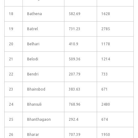
18
Bathena
582.69
1628
19
Batrel
731.23
2785
20
Belhari
410.9
1178
21
Belodi
509.36
1214
22
Bendri
207.79
733
23
Bhainsbod
383.63
671
24
Bhansuli
768.96
2480
25
Bhanthagaon
292.4
674
26
Bharar
707.39
1950