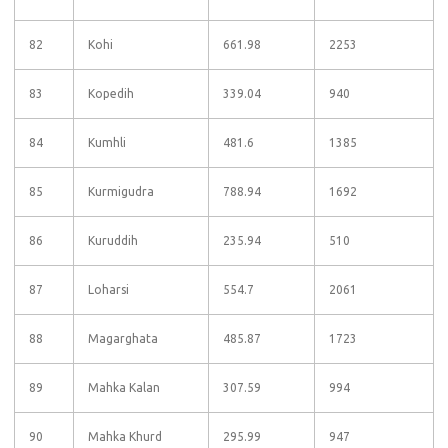
82
Kohi
661.98
2253
83
Kopedih
339.04
940
84
Kumhli
481.6
1385
85
Kurmigudra
788.94
1692
86
Kuruddih
235.94
510
87
Loharsi
554.7
2061
88
Magarghata
485.87
1723
89
Mahka Kalan
307.59
994
90
Mahka Khurd
295.99
947