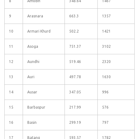
8
Amlidih
348.64
1467
9
Arasnara
663.3
1357
10
Armari Khurd
502.2
1421
11
Asoga
751.37
3102
12
Aundhi
519.46
2320
13
Auri
497.78
1630
14
Ausar
347.05
996
15
Barbaspur
217.99
576
16
Basin
299.19
797
17
Batang
593.57
1782