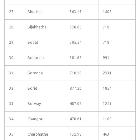
27
Bhothali
363.17
1405
28
Bijabhatha
338.68
718
29
Bodal
305.54
718
30
Bohardih
381.65
991
31
Borenda
718.18
2331
32
Borid
877.26
1854
33
Borway
487.06
1249
34
Changori
478.61
1109
35
Charbhatha
132.98
463