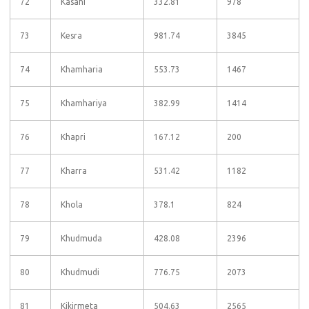
72
Kasahi
332.81
978
73
Kesra
981.74
3845
74
Khamharia
553.73
1467
75
Khamhariya
382.99
1414
76
Khapri
167.12
200
77
Kharra
531.42
1182
78
Khola
378.1
824
79
Khudmuda
428.08
2396
80
Khudmudi
776.75
2073
81
Kikirmeta
504.63
2565