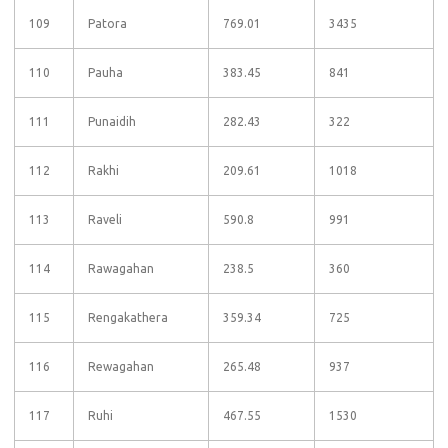
109
Patora
769.01
3435
110
Pauha
383.45
841
111
Punaidih
282.43
322
112
Rakhi
209.61
1018
113
Raveli
590.8
991
114
Rawagahan
238.5
360
115
Rengakathera
359.34
725
116
Rewagahan
265.48
937
117
Ruhi
467.55
1530