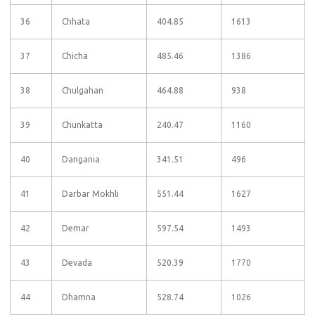
36
Chhata
404.85
1613
37
Chicha
485.46
1386
38
Chulgahan
464.88
938
39
Chunkatta
240.47
1160
40
Dangania
341.51
496
41
Darbar Mokhli
551.44
1627
42
Demar
597.54
1493
43
Devada
520.39
1770
44
Dhamna
528.74
1026