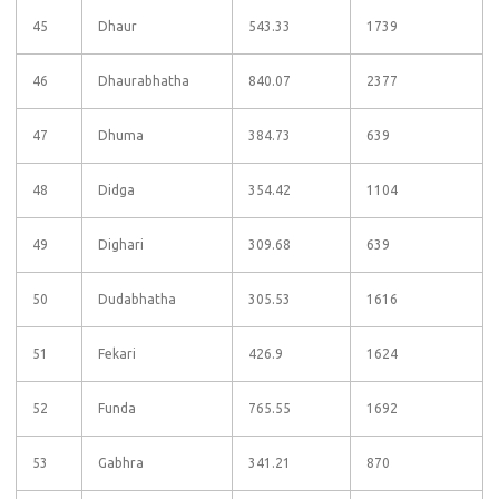
45
Dhaur
543.33
1739
46
Dhaurabhatha
840.07
2377
47
Dhuma
384.73
639
48
Didga
354.42
1104
49
Dighari
309.68
639
50
Dudabhatha
305.53
1616
51
Fekari
426.9
1624
52
Funda
765.55
1692
53
Gabhra
341.21
870