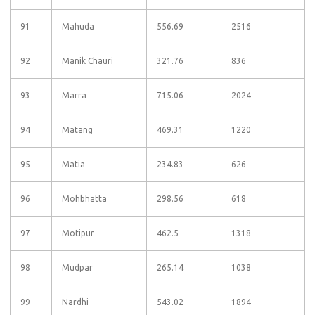
91
Mahuda
556.69
2516
92
Manik Chauri
321.76
836
93
Marra
715.06
2024
94
Matang
469.31
1220
95
Matia
234.83
626
96
Mohbhatta
298.56
618
97
Motipur
462.5
1318
98
Mudpar
265.14
1038
99
Nardhi
543.02
1894