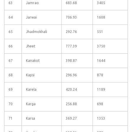
63
Jamrao
683.68
3405
64
Jarwai
706.93
1608
65
Jhadmokhali
292.76
551
66
Jheet
777.39
3750
67
Kanakot
398.87
1644
68
Kapsi
296.96
878
69
Karela
420.24
1189
70
Karga
256.88
698
71
Karsa
369.27
1353