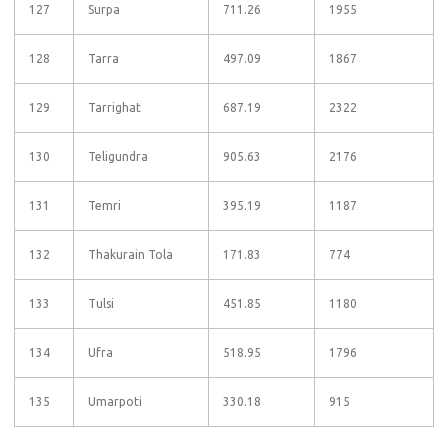
127
Surpa
711.26
1955
128
Tarra
497.09
1867
129
Tarrighat
687.19
2322
130
Teligundra
905.63
2176
131
Temri
395.19
1187
132
Thakurain Tola
171.83
774
133
Tulsi
451.85
1180
134
Ufra
518.95
1796
135
Umarpoti
330.18
915