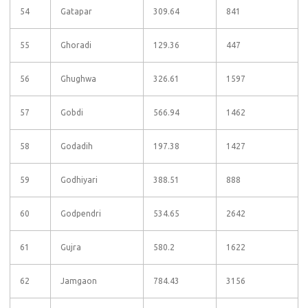
54
Gatapar
309.64
841
55
Ghoradi
129.36
447
56
Ghughwa
326.61
1597
57
Gobdi
566.94
1462
58
Godadih
197.38
1427
59
Godhiyari
388.51
888
60
Godpendri
534.65
2642
61
Gujra
580.2
1622
62
Jamgaon
784.43
3156