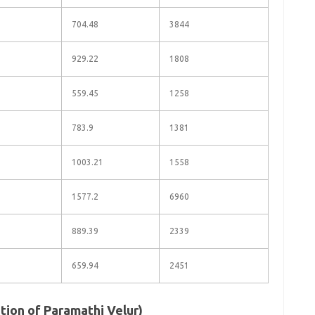
704.48
3844
929.22
1808
559.45
1258
783.9
1381
1003.21
1558
1577.2
6960
889.39
2339
659.94
2451
ulation of Paramathi Velur)