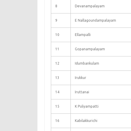
8
Devanampalayam
9
E Nallagoundampalayam
10
Ellampalli
11
Gopanampalayam
12
Idumbankulam
13
Irukkur
14
Iruttanai
15
K Puliyampatti
16
Kabilakkurichi