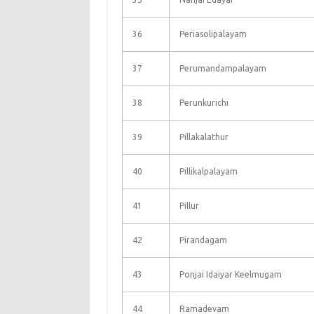
36
Periasolipalayam
37
Perumandampalayam
38
Perunkurichi
39
Pillakalathur
40
Pillikalpalayam
41
Pillur
42
Pirandagam
43
Ponjai Idaiyar Keelmugam
44
Ramadevam