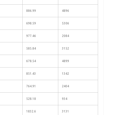
886.99
4896
698.59
5306
977.46
2084
585.84
3152
678.54
4899
851.43
1342
764.91
2404
528.18
934
1832.6
3131