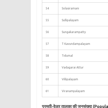
54
Solasiramani
55
Sullipalayam
56
Sungakarampatty
57
T Kavundampalayam
58
Tidumal
59
Vadagarai Attur
60
Villipalayam
61
Viranampalayam
परमती-वेलूर तालुका की जनसंख्या (Pop