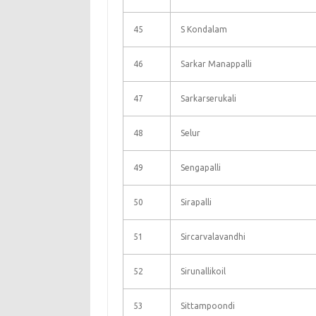
45
S Kondalam
46
Sarkar Manappalli
47
Sarkarserukali
48
Selur
49
Sengapalli
50
Sirapalli
51
Sircarvalavandhi
52
Sirunallikoil
53
Sittampoondi