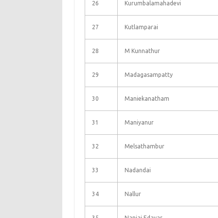
26
Kurumbalamahadevi
27
Kutlamparai
28
M Kunnathur
29
Madagasampatty
30
Maniekanatham
31
Maniyanur
32
Melsathambur
33
Nadandai
34
Nallur
35
Nanjai Edayar