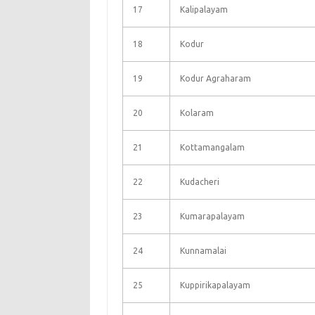
17
Kalipalayam
18
Kodur
19
Kodur Agraharam
20
Kolaram
21
Kottamangalam
22
Kudacheri
23
Kumarapalayam
24
Kunnamalai
25
Kuppirikapalayam