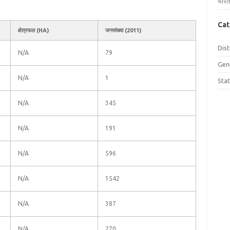
भारत
Cat
क्षेत्रफल (HA)
जनसंख्या (2011)
Dist
N/A
79
Gen
N/A
1
Sta
N/A
345
N/A
191
N/A
596
N/A
1542
N/A
387
N/A
270