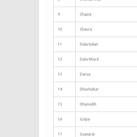
9
Chapia
10
Chaura
11
Dala Kalan
12
Dala Khurd
13
Darua
14
Dhachabar
15
Dhanudih
16
Golpa
17
Guasarai