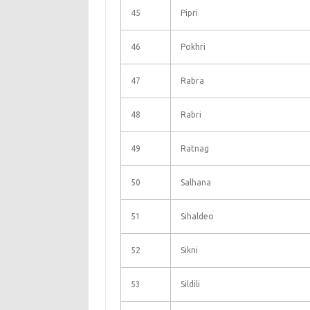
45
Pipri
46
Pokhri
47
Rabra
48
Rabri
49
Ratnag
50
Salhana
51
Sihaldeo
52
Sikni
53
Sildili