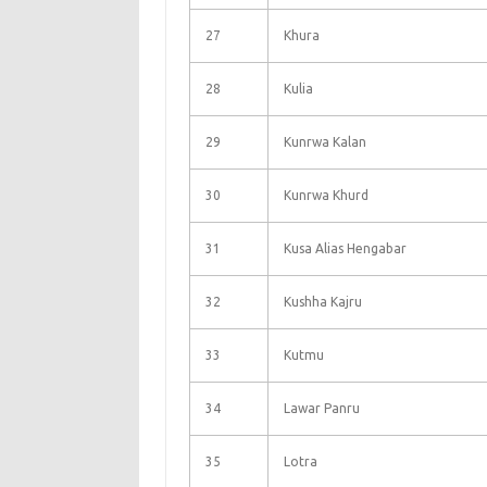
27
Khura
28
Kulia
29
Kunrwa Kalan
30
Kunrwa Khurd
31
Kusa Alias Hengabar
32
Kushha Kajru
33
Kutmu
34
Lawar Panru
35
Lotra