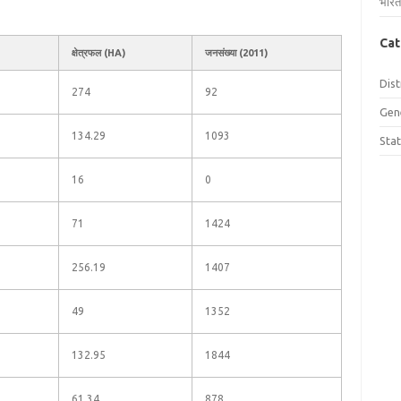
भारत
Cat
क्षेत्रफल (HA)
जनसंख्या (2011)
Dist
274
92
Gen
134.29
1093
Sta
16
0
71
1424
256.19
1407
49
1352
132.95
1844
61.34
878