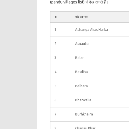
(pandu villages list) से देख सकते हैं।
#
गांव का नाम
1
Achanga Alias Harka
2
Asnaulia
3
Balar
4
Basdiha
5
Belhara
6
Bhatwalia
7
Burhkhaira
8
Chanau Khar