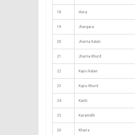
18
Hisra
19
Jhargara
20
Jharna Kalan
21
Jharna Khurd
22
Kajru Kalan
23
Kajru Khurd
24
Kanti
25
Karamdih
26
Khaira