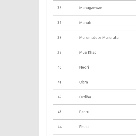
36
Mahuganwan
37
Mahuli
38
Murumatuor Mururatu
39
Musi Khap
40
Neori
41
Obra
42
Ordiha
43
Panru
44
Phulia