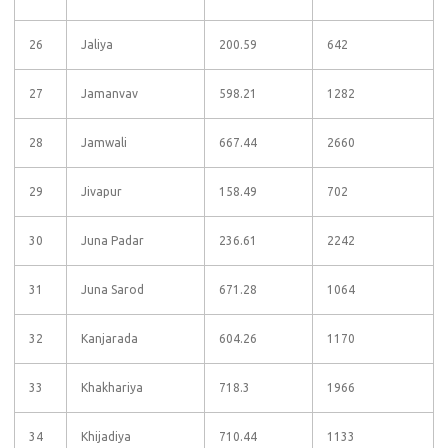
26
Jaliya
200.59
642
27
Jamanvav
598.21
1282
28
Jamwali
667.44
2660
29
Jivapur
158.49
702
30
Juna Padar
236.61
2242
31
Juna Sarod
671.28
1064
32
Kanjarada
604.26
1170
33
Khakhariya
718.3
1966
34
Khijadiya
710.44
1133