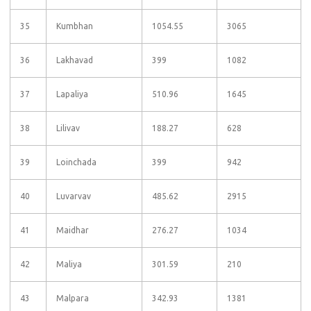
35
Kumbhan
1054.55
3065
36
Lakhavad
399
1082
37
Lapaliya
510.96
1645
38
Lilivav
188.27
628
39
Loinchada
399
942
40
Luvarvav
485.62
2915
41
Maidhar
276.27
1034
42
Maliya
301.59
210
43
Malpara
342.93
1381