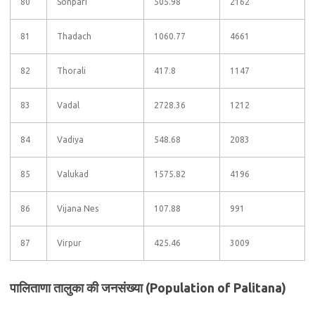
80
Sonpari
505.98
2162
81
Thadach
1060.77
4661
82
Thorali
417.8
1147
83
Vadal
2728.36
1212
84
Vadiya
548.68
2083
85
Valukad
1575.82
4196
86
Vijana Nes
107.88
991
87
Virpur
425.46
3009
पालिताणा तालुका की जनसंख्या (Population of Palitana)