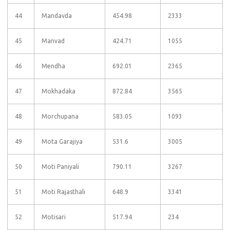
44
Mandavda
454.98
2333
45
Manvad
424.71
1055
46
Mendha
692.01
2365
47
Mokhadaka
872.84
3565
48
Morchupana
583.05
1093
49
Mota Garajiya
531.6
3005
50
Moti Paniyali
790.11
3267
51
Moti Rajasthali
648.9
3341
52
Motisari
517.94
234