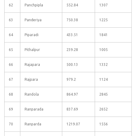
62
Panchpipla
552.84
1307
63
Panderiya
750.38
1225
64
Piparadi
433.51
1841
65
Pithalpur
239.28
1005
66
Rajapara
500.13
1332
67
Rajpara
979.2
1124
68
Randola
864.97
2845
69
Ranparada
837.69
2652
70
Ranparda
1219.07
1556