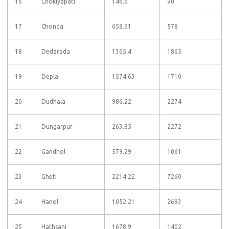
16
Chokiyapati
146.6
90
17
Chonda
658.61
578
18
Dedarada
1365.4
1865
19
Depla
1574.63
1710
20
Dudhala
986.22
2274
21
Dungarpur
263.85
2272
22
Gandhol
579.29
1061
23
Gheti
2214.22
7260
24
Hanol
1052.21
2693
25
Hathsani
1678.9
1402