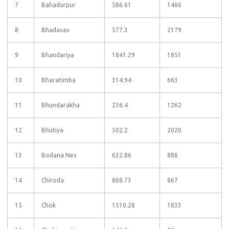
7
Bahadurpur
586.61
1466
8
Bhadavav
577.3
2179
9
Bhandariya
1841.29
1851
10
Bharatimba
314.94
663
11
Bhundarakha
236.4
1262
12
Bhutiya
502.2
2020
13
Bodana Nes
632.86
886
14
Chiroda
868.73
867
15
Chok
1510.28
1833