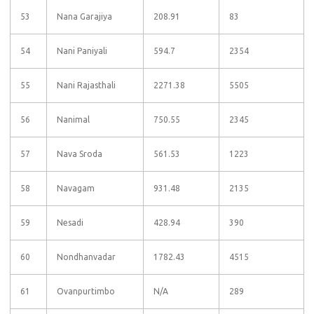
53
Nana Garajiya
208.91
83
54
Nani Paniyali
594.7
2354
55
Nani Rajasthali
2271.38
5505
56
Nanimal
750.55
2345
57
Nava Sroda
561.53
1223
58
Navagam
931.48
2135
59
Nesadi
428.94
390
60
Nondhanvadar
1782.43
4515
61
Ovanpurtimbo
N/A
289