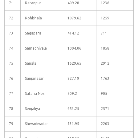
71
Ratanpur
409.28
1236
72
Rohishala
1079.62
1259
73
Sagapara
414.12
711
74
Samadhiyala
1004.06
1858
75
Sanala
1529.65
2912
76
Sanjanasar
827.19
1763
77
Satana Nes
509.2
905
78
Senjaliya
653.25
2571
79
Shevadivadar
731.95
2203