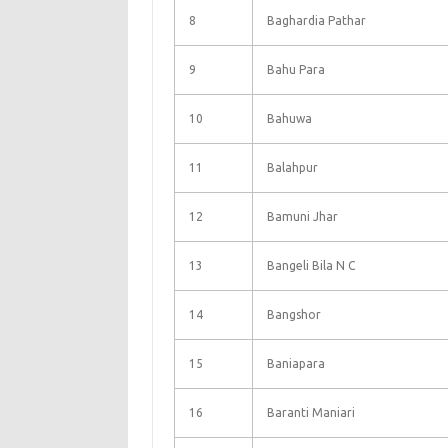
8
Baghardia Pathar
9
Bahu Para
10
Bahuwa
11
Balahpur
12
Bamuni Jhar
13
Bangeli Bila N C
14
Bangshor
15
Baniapara
16
Baranti Maniari