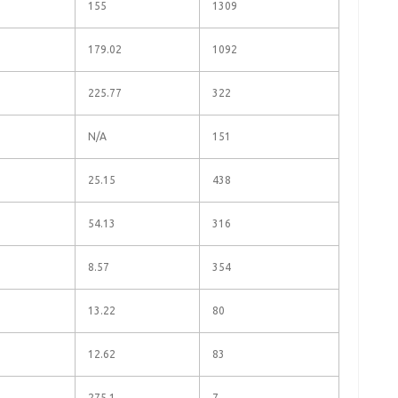
155
1309
179.02
1092
225.77
322
N/A
151
25.15
438
54.13
316
8.57
354
13.22
80
12.62
83
275.1
7