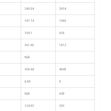
240.04
2654
197.74
1960
164.1
656
361.66
1612
N/A
309.44
4049
6.69
0
N/A
649
124.95
505