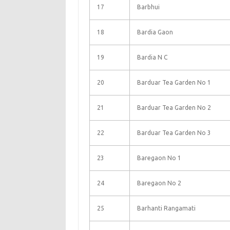
17
Barbhui
18
Bardia Gaon
19
Bardia N C
20
Barduar Tea Garden No 1
21
Barduar Tea Garden No 2
22
Barduar Tea Garden No 3
23
Baregaon No 1
24
Baregaon No 2
25
Barhanti Rangamati