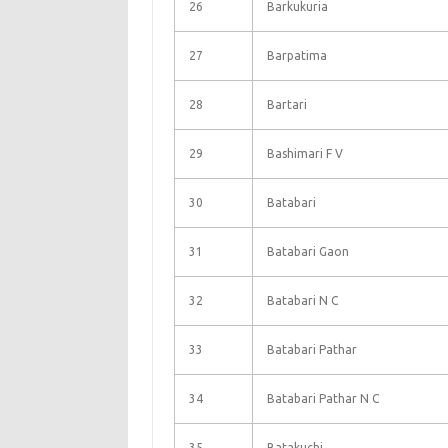
26
Barkukuria
27
Barpatima
28
Bartari
29
Bashimari F V
30
Batabari
31
Batabari Gaon
32
Batabari N C
33
Batabari Pathar
34
Batabari Pathar N C
35
Batakuchi