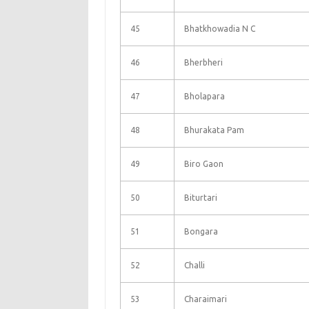
45
Bhatkhowadia N C
46
Bherbheri
47
Bholapara
48
Bhurakata Pam
49
Biro Gaon
50
Biturtari
51
Bongara
52
Challi
53
Charaimari