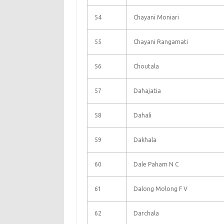
54
Chayani Moniari
55
Chayani Rangamati
56
Choutala
57
Dahajatia
58
Dahali
59
Dakhala
60
Dale Paham N C
61
Dalong Molong F V
62
Darchala