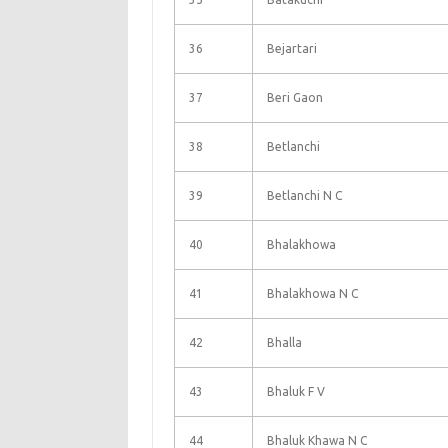
36
Bejartari
37
Beri Gaon
38
Betlanchi
39
Betlanchi N C
40
Bhalakhowa
41
Bhalakhowa N C
42
Bhalla
43
Bhaluk F V
44
Bhaluk Khawa N C