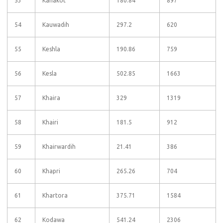
53
Kanakot
180.84
897
54
Kauwadih
297.2
620
55
Keshla
190.86
759
56
Kesla
502.85
1663
57
Khaira
329
1319
58
Khairi
181.5
912
59
Khairwardih
21.41
386
60
Khapri
265.26
704
61
Khartora
375.71
1584
62
Kodawa
541.24
2306