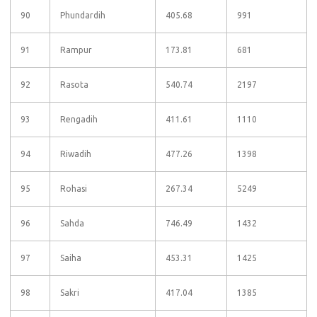
90
Phundardih
405.68
991
91
Rampur
173.81
681
92
Rasota
540.74
2197
93
Rengadih
411.61
1110
94
Riwadih
477.26
1398
95
Rohasi
267.34
5249
96
Sahda
746.49
1432
97
Saiha
453.31
1425
98
Sakri
417.04
1385