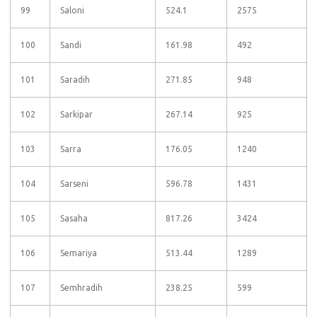
99
Saloni
524.1
2575
100
Sandi
161.98
492
101
Saradih
271.85
948
102
Sarkipar
267.14
925
103
Sarra
176.05
1240
104
Sarseni
596.78
1431
105
Sasaha
817.26
3424
106
Semariya
513.44
1289
107
Semhradih
238.25
599