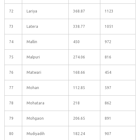
72
Lariya
368.87
1123
73
Latera
338.77
1051
74
Mallin
450
972
75
Malpuri
274.06
816
76
Matwari
168.66
454
77
Mohan
112.85
597
78
Mohatara
218
862
79
Mohgaon
206.65
891
80
Mudiyadih
182.24
907