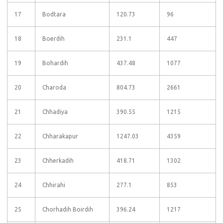
17
Bodtara
120.73
96
18
Boerdih
231.1
447
19
Bohardih
437.48
1077
20
Charoda
804.73
2661
21
Chhadiya
390.55
1215
22
Chharakapur
1247.03
4359
23
Chherkadih
418.71
1302
24
Chhirahi
277.1
853
25
Chorhadih Boirdih
396.24
1217