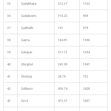
35
Gadabhata
512.37
1555
36
Gadakusmi
316.22
909
37
Gadhidih
191
979
38
Gaitra
164.91
1596
39
Gatapar
511.13
1694
40
Ghirghol
241.09
1947
41
Ghotiya
28.79
732
42
Gidhpuri
456.74
2428
43
Girra
472.57
1607