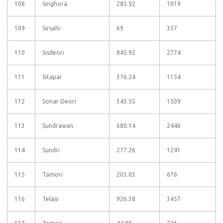
108
Singhora
285.92
1019
109
Sirsahi
69
357
110
Sisdeori
845.92
2774
111
Sitapar
376.24
1154
112
Sonar Deori
343.55
1509
113
Sundrawan
680.14
2446
114
Sundri
277.26
1241
115
Tamori
203.03
676
116
Telasi
926.38
3457