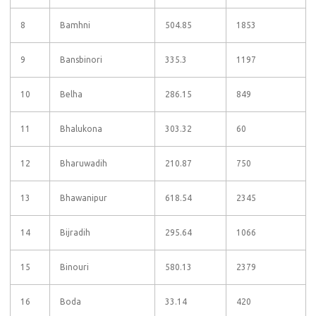
8
Bamhni
504.85
1853
9
Bansbinori
335.3
1197
10
Belha
286.15
849
11
Bhalukona
303.32
60
12
Bharuwadih
210.87
750
13
Bhawanipur
618.54
2345
14
Bijradih
295.64
1066
15
Binouri
580.13
2379
16
Boda
33.14
420