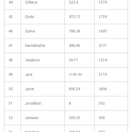
44
Gitkera
522.4
1379
45
Goda
475.72
1739
46
Guma
786.26
1693
47
Harinbhatta
496.96
2171
48
Janglore
36.11
1234
49
Jara
1141.93
3179
50
Jarve
856.24
2696
51
Joradbari
8
392
52
Junwani
209.53
920