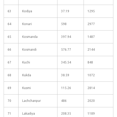
63
Kodiya
37.19
1295
64
Konari
598
2977
65
Kosmanda
397.94
1487
66
Kosmandi
576.77
2144
67
Kuchi
345.54
848
68
Kukda
38.59
1072
69
Kusmi
115.26
2814
70
Lachchanpur
486
2020
71
Lakadiya
208.35
1189