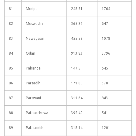
81
Mudpar
248.51
1764
82
Muswadih
365.86
647
83
Nawagaon
455.58
1078
84
Odan
913.83
3796
85
Pahanda
147.5
545
86
Parsadih
171.09
378
87
Parswani
311.64
843
88
Patharchuwa
395.42
541
89
Patharidih
318.14
1201