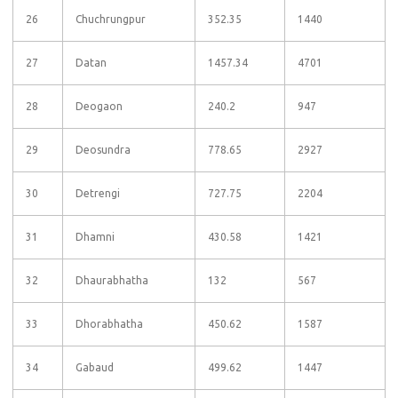
26
Chuchrungpur
352.35
1440
27
Datan
1457.34
4701
28
Deogaon
240.2
947
29
Deosundra
778.65
2927
30
Detrengi
727.75
2204
31
Dhamni
430.58
1421
32
Dhaurabhatha
132
567
33
Dhorabhatha
450.62
1587
34
Gabaud
499.62
1447