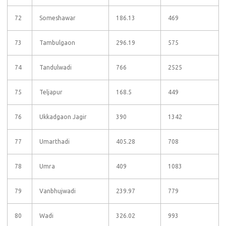
72
Someshawar
186.13
469
73
Tambulgaon
296.19
575
74
Tandulwadi
766
2525
75
Teljapur
168.5
449
76
Ukkadgaon Jagir
390
1342
77
Umarthadi
405.28
708
78
Umra
409
1083
79
Vanbhujwadi
239.97
779
80
Wadi
326.02
993