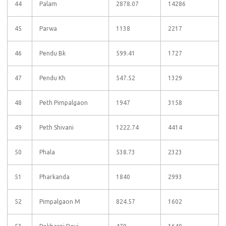
44
Palam
2878.07
14286
45
Parwa
1138
2217
46
Pendu Bk
599.41
1727
47
Pendu Kh
547.52
1329
48
Peth Pimpalgaon
1947
3158
49
Peth Shivani
1222.74
4414
50
Phala
538.73
2323
51
Pharkanda
1840
2993
52
Pimpalgaon M
824.57
1602