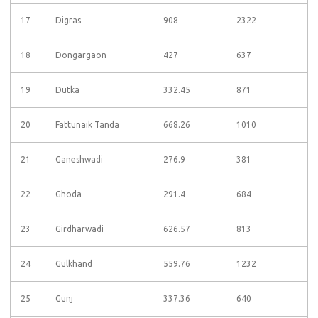
17
Digras
908
2322
18
Dongargaon
427
637
19
Dutka
332.45
871
20
Fattunaik Tanda
668.26
1010
21
Ganeshwadi
276.9
381
22
Ghoda
291.4
684
23
Girdharwadi
626.57
813
24
Gulkhand
559.76
1232
25
Gunj
337.36
640