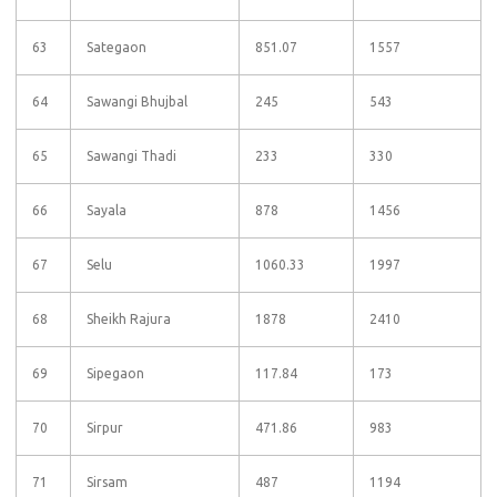
63
Sategaon
851.07
1557
64
Sawangi Bhujbal
245
543
65
Sawangi Thadi
233
330
66
Sayala
878
1456
67
Selu
1060.33
1997
68
Sheikh Rajura
1878
2410
69
Sipegaon
117.84
173
70
Sirpur
471.86
983
71
Sirsam
487
1194