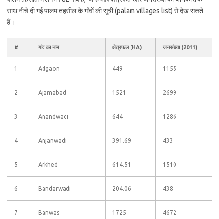
साथ नीचे दी गई पालम तहसील के गाँवों की सूची (palam villages list) से देख सकते
हैं।
#
गांव का नाम
क्षेत्रफल (HA)
जनसंख्या (2011)
1
Adgaon
449
1155
2
Ajamabad
1521
2699
3
Anandwadi
644
1286
4
Anjanwadi
391.69
433
5
Arkhed
614.51
1510
6
Bandarwadi
204.06
438
7
Banwas
1725
4672