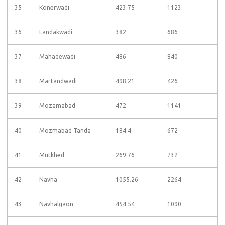
35
Konerwadi
423.75
1123
36
Landakwadi
382
686
37
Mahadewadi
486
840
38
Martandwadi
498.21
426
39
Mozamabad
472
1141
40
Mozmabad Tanda
184.4
672
41
Mutkhed
269.76
732
42
Navha
1055.26
2264
43
Navhalgaon
454.54
1090