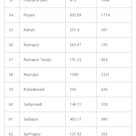
53
Pokharni Devi
479
1640
54
Puyani
892.89
1774
55
Rahati
231.4
507
56
Ramapur
263.67
130
57
Ramapur Tanda
191.25
964
58
Raorajur
1590
3221
59
Rokadewadi
245
636
60
Sadgirwadi
146.11
538
61
Sadlapur
403.17
980
62
Sarfrajpur
121.92
262