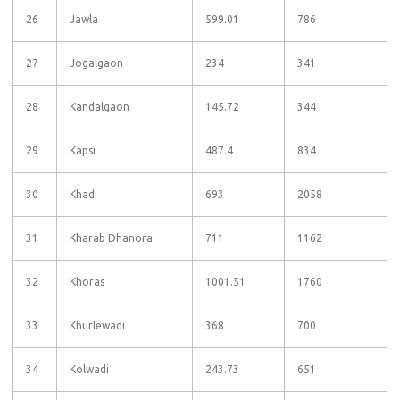
26
Jawla
599.01
786
27
Jogalgaon
234
341
28
Kandalgaon
145.72
344
29
Kapsi
487.4
834
30
Khadi
693
2058
31
Kharab Dhanora
711
1162
32
Khoras
1001.51
1760
33
Khurlewadi
368
700
34
Kolwadi
243.73
651