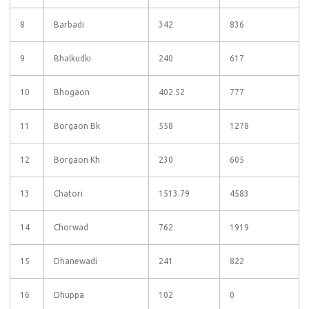
8
Barbadi
342
836
9
Bhalkudki
240
617
10
Bhogaon
402.52
777
11
Borgaon Bk
558
1278
12
Borgaon Kh
230
605
13
Chatori
1513.79
4583
14
Chorwad
762
1919
15
Dhanewadi
241
822
16
Dhuppa
102
0