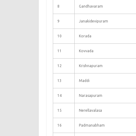
8
Gandhavaram
9
Janakidevipuram
10
Korada
11
Kovvada
12
Krishnapuram
13
Maddi
14
Narasapuram
15
Nerellavalasa
16
Padmanabham