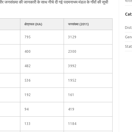
भारत
ल और जनसंख्या की जानकारी के साथ नीचे दी गई पदमनाभम मंडल के गाँवों की सूची
Cat
क्षेत्रफल (HA)
जनसंख्या (2011)
Dist
Gen
795
3129
Sta
400
2300
482
3992
536
1952
192
161
94
419
133
1184