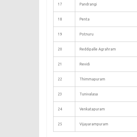
17
Pandrangi
18
Penta
19
Potnuru
20
Reddipalle Agrahram
21
Revidi
22
Thimmapuram
23
Tunivalasa
24
Venkatapuram
25
Vijayarampuram