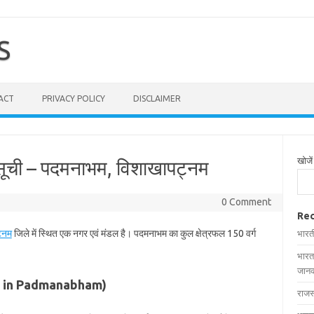
S
ACT
PRIVACY POLICY
DISCLAIMER
खोजें
 सूची – पदमनाभम, विशाखापट्नम
0 Comment
Rec
्नम
जिले में स्थित एक नगर एवं मंडल है। पदमनाभम का कुल क्षेत्रफल 150 वर्ग
भारत
भारत
जानक
ages in Padmanabham)
राजस