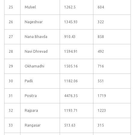
25
Mulvel
1262.5
604
26
Nageshvar
1345.93
322
27
Nana Bhavda
910.43
858
28
Navi Dhrevad
1594.91
492
29
Okhamadhi
1505.16
716
30
Padli
1182.06
551
31
Positra
4476.35
1719
32
Rajpara
1193.71
1223
33
Rangasar
513.63
315