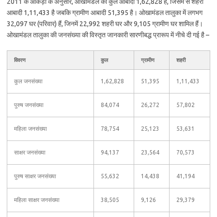
2011 के आंकड़ों के अनुसार, ओखामंडल की कुल आबादी 1,62,828 है, जिसमें से शहरी
आबादी 1,11,433 है जबकि ग्रामीण आबादी 51,395 है। ओखामंडल तालुका में लगभग
32,097 घर (परिवार) हैं, जिनमें 22,992 शहरी घर और 9,105 ग्रामीण घर शामिल हैं।
ओखामंडल तालुका की जनसंख्या की विस्तृत जानकारी सारणीबद्ध प्रारूप में नीचे दी गई है –
विवरण
कुल
ग्रामीण
शहरी
कुल जनसंख्या
1,62,828
51,395
1,11,433
पुरुष जनसंख्या
84,074
26,272
57,802
महिला जनसंख्या
78,754
25,123
53,631
साक्षर जनसंख्या
94,137
23,564
70,573
पुरुष साक्षर जनसंख्या
55,632
14,438
41,194
महिला साक्षर जनसंख्या
38,505
9,126
29,379