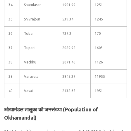
34
Shamlasar
1901.99
1251
35
Shivrajpur
539.34
1245
36
Tobar
737.3
170
37
Tupani
2089.92
1603
38
Vachhu
2071.46
1126
39
Varavala
2945.37
11955
40
Vasai
2138.65
1951
ओखामंडल तालुका की जनसंख्या (Population of
Okhamandal)