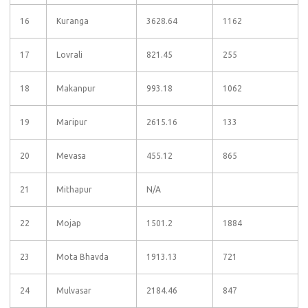
16
Kuranga
3628.64
1162
17
Lovrali
821.45
255
18
Makanpur
993.18
1062
19
Maripur
2615.16
133
20
Mevasa
455.12
865
21
Mithapur
N/A
22
Mojap
1501.2
1884
23
Mota Bhavda
1913.13
721
24
Mulvasar
2184.46
847