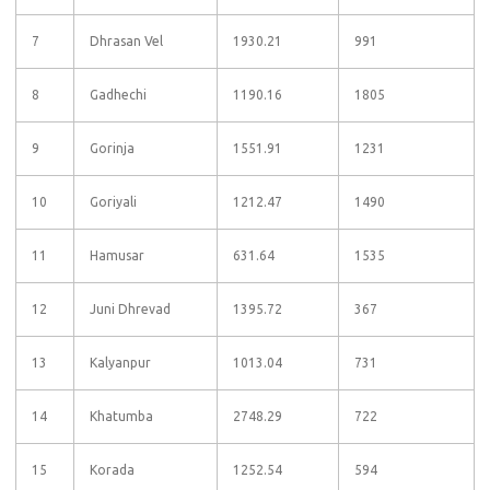
7
Dhrasan Vel
1930.21
991
8
Gadhechi
1190.16
1805
9
Gorinja
1551.91
1231
10
Goriyali
1212.47
1490
11
Hamusar
631.64
1535
12
Juni Dhrevad
1395.72
367
13
Kalyanpur
1013.04
731
14
Khatumba
2748.29
722
15
Korada
1252.54
594