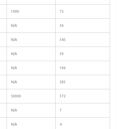
1000
75
N/A
36
N/A
345
N/A
30
N/A
106
N/A
283
50000
372
N/A
7
N/A
4