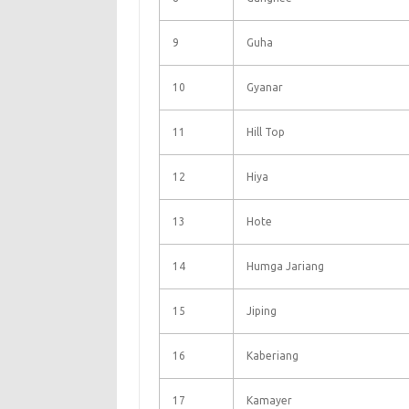
9
Guha
10
Gyanar
11
Hill Top
12
Hiya
13
Hote
14
Humga Jariang
15
Jiping
16
Kaberiang
17
Kamayer