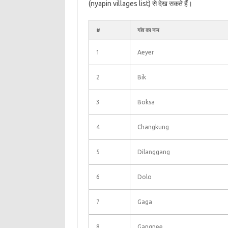
(nyapin villages list) से देख सकते हैं।
#
गांव का नाम
1
Aeyer
2
Bik
3
Boksa
4
Changkung
5
Dilanggang
6
Dolo
7
Gaga
8
Gangnee