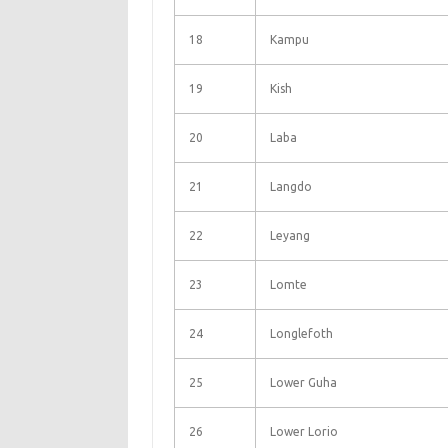
18
Kampu
19
Kish
20
Laba
21
Langdo
22
Leyang
23
Lomte
24
Longlefoth
25
Lower Guha
26
Lower Lorio