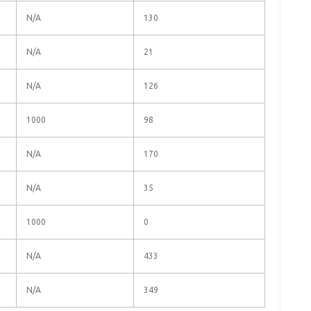
N/A
130
N/A
21
N/A
126
1000
98
N/A
170
N/A
35
1000
0
N/A
433
N/A
349