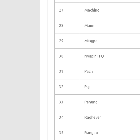
27
Maching
28
Maim
29
Mingpa
30
Nyapin H Q
31
Pach
32
Paji
33
Panung
34
Ragheyer
35
Rangdo