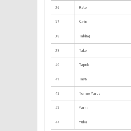
36
Rate
37
Suriu
38
Tabing
39
Take
40
Tapuk
41
Taya
42
Torme Yarda
43
Yarda
44
Yuba