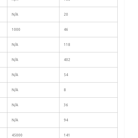
N/A
20
1000
46
N/A
118
N/A
402
N/A
54
N/A
8
N/A
36
N/A
94
45000
141