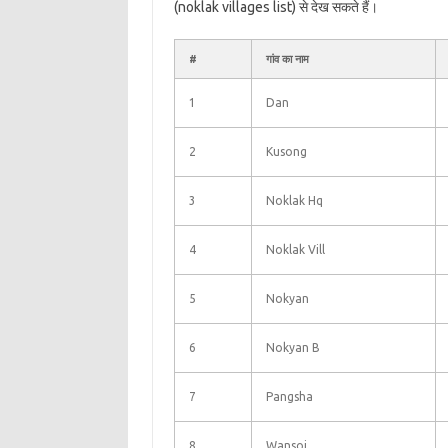
(noklak villages list) से देख सकते हैं।
#
गांव का नाम
1
Dan
2
Kusong
3
Noklak Hq
4
Noklak Vill
5
Nokyan
6
Nokyan B
7
Pangsha
8
Wansoi