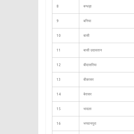
8
बन्धड़ा
9
बनिया
10
बासी
11
बासी उदावतान
12
बीदासरिया
13
बीकासर
14
बेरासर
15
भादला
16
भगवानपुरा