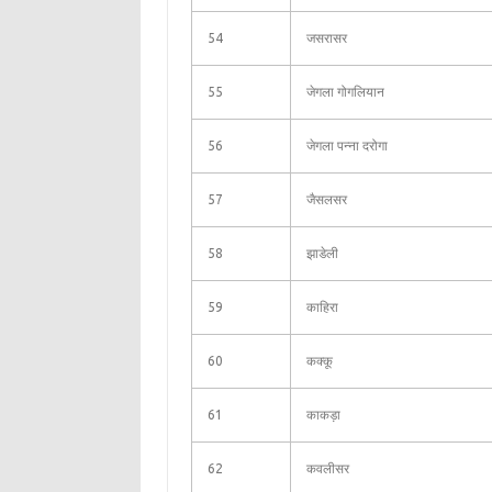
54
जसरासर
55
जेगला गोगलियान
56
जेगला पन्ना दरोगा
57
जैसलसर
58
झाडेली
59
काहिरा
60
कक्कू
61
काकड़ा
62
कवलीसर