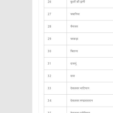
26
बूधरों की ढ़ाणी
27
चचानिया
28
चैनासर
29
चरकड़ा
30
चिताना
31
दासनूं
32
दावा
33
देसलसर भाटियान
34
देसलसर मण्डलावतान
35
देसलसर पुरोहितान