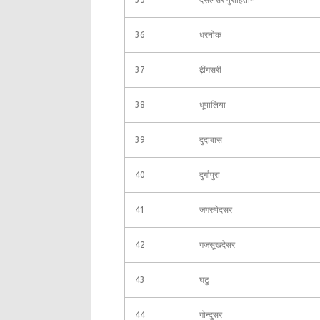
36
धरनोक
37
ढ़ींगसरी
38
धूपालिया
39
दुदाबास
40
दुर्गापुरा
41
जगरुपेदसर
42
गजसूखदेेसर
43
घटु
44
गोन्दुसर