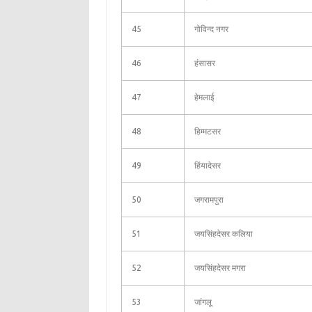
45
गोविन्द नगर
46
हंसासर
47
हेमलाई
48
हिम्मटसर
49
हिंयादेसर
50
जगरामपुरा
51
जयसिंहदेसर कलिया
52
जयसिंहदेसर मगरा
53
जांगलू