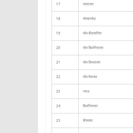
17
भामटसर
18
भोमबगसेउ
19
भोम बीदासरिया
20
भोम बिलनियासर
21
भोम किरतासर
22
भोम मैयासर
23
भ्याउ
24
बिलनियासर
25
बीरमसर