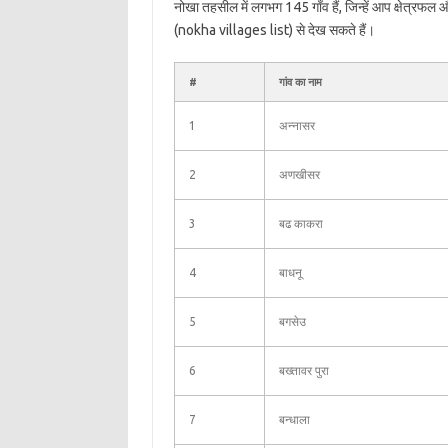
नोखा तहसील में लगभग 145 गाँव हैं, जिन्हें आप क्षेत्रफल
(nokha villages list) से देख सकते हैं।
#
गांव का नाम
1
अन्नासर
2
अणखीसर
3
बढ काकरा
4
बाधनू
5
बगसेउ
6
बख्तावर पुरा
7
बन्धाला