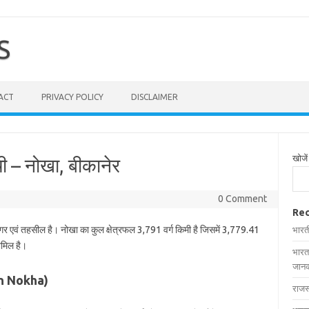
S
ACT
PRIVACY POLICY
DISCLAIMER
खोजें
ची – नोखा, बीकानेर
0 Comment
Rec
नगर एवं तहसील है। नोखा का कुल क्षेत्रफल 3,791 वर्ग किमी है जिसमें 3,779.41
भारत
शामिल है।
भारत
जानक
 in Nokha)
राजस