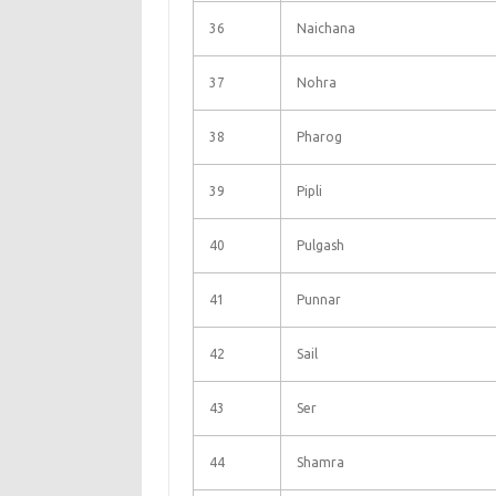
36
Naichana
37
Nohra
38
Pharog
39
Pipli
40
Pulgash
41
Punnar
42
Sail
43
Ser
44
Shamra