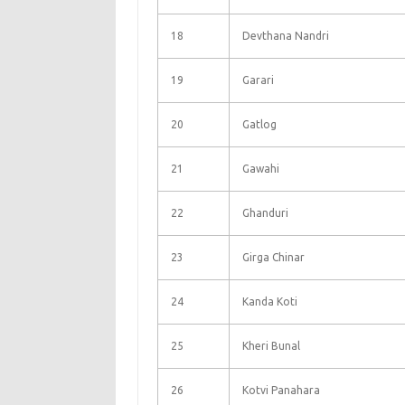
18
Devthana Nandri
19
Garari
20
Gatlog
21
Gawahi
22
Ghanduri
23
Girga Chinar
24
Kanda Koti
25
Kheri Bunal
26
Kotvi Panahara