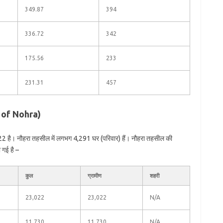
349.87
394
336.72
342
175.56
233
231.31
457
n of Nohra)
22 है। नौहरा तहसील में लगभग 4,291 घर (परिवार) हैं। नौहरा तहसील की
 गई है –
कुल
ग्रामीण
शहरी
23,022
23,022
N/A
11,730
11,730
N/A