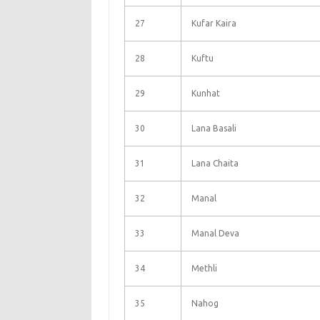
27
Kufar Kaira
28
Kuftu
29
Kunhat
30
Lana Basali
31
Lana Chaita
32
Manal
33
Manal Deva
34
Methli
35
Nahog