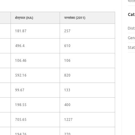
भारत
Cat
क्षेत्रफल (HA)
जनसंख्या (2011)
Dist
181.87
257
Gen
496.4
610
Sta
106.46
106
592.16
820
99.67
133
198.55
400
705.65
1227
194.76
270