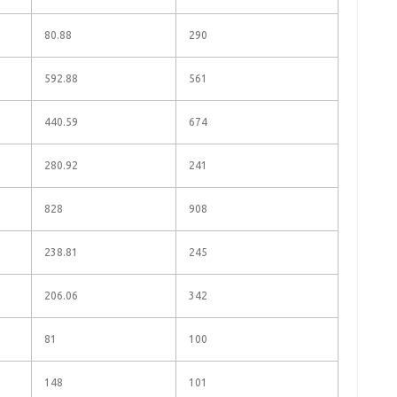
80.88
290
592.88
561
440.59
674
280.92
241
828
908
238.81
245
206.06
342
81
100
148
101