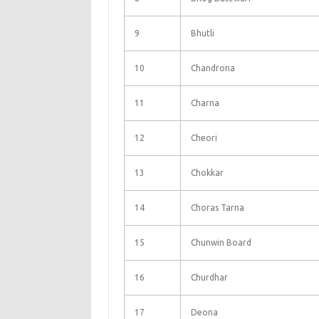
9
Bhutli
10
Chandrona
11
Charna
12
Cheori
13
Chokkar
14
Choras Tarna
15
Chunwin Board
16
Churdhar
17
Deona