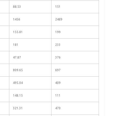
88.53
151
1456
2489
155.81
199
181
233
47.87
376
809.65
697
495.04
409
148.15
111
321.31
470