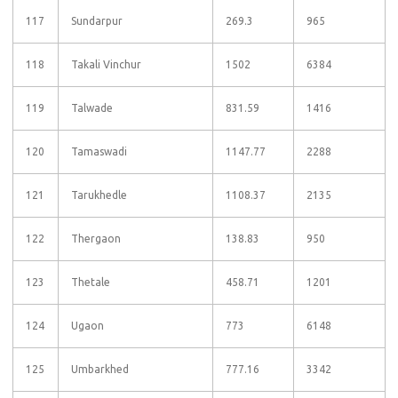
117
Sundarpur
269.3
965
118
Takali Vinchur
1502
6384
119
Talwade
831.59
1416
120
Tamaswadi
1147.77
2288
121
Tarukhedle
1108.37
2135
122
Thergaon
138.83
950
123
Thetale
458.71
1201
124
Ugaon
773
6148
125
Umbarkhed
777.16
3342