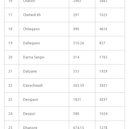
16
Chatori
2963
5882
17
Chehedi Kh
297
1023
18
Chitegaon
990
4616
19
Dahegaon
310.26
857
20
Darna Sangvi
514
1765
21
Datyane
335
1929
22
Davachwadi
565.59
2821
23
Deogaon
1821
4297
24
Deopur
380
1624
25
Dhanore
674.15
1278