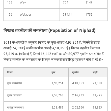
135
Wavi
704
2147
136
Welapur
394.14
1752
निफाड तहसील की जनसंख्या (Population of Niphad)
2011 के आंकड़ों के अनुसार, निफाड की कुल आबादी 4,93,251 है, जिसमें से शहरी
आबादी 74,398 है जबकि ग्रामीण आबादी 4,18,853 है। निफाड तहसील में लगभग
97,419 घर (परिवार) हैं, जिनमें 16,442 शहरी घर और 80,977 ग्रामीण घर शामिल हैं।
निफाड तहसील की जनसंख्या की विस्तृत जानकारी सारणीबद्ध प्रारूप में नीचे दी गई है –
विवरण
कुल
ग्रामीण
शहरी
कुल जनसंख्या
4,93,251
4,18,853
74,398
पुरुष जनसंख्या
2,54,768
2,16,293
38,475
महिला जनसंख्या
2,38,483
2,02,560
35,923