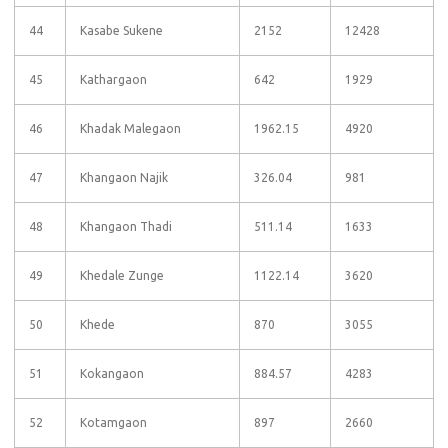
44
Kasabe Sukene
2152
12428
45
Kathargaon
642
1929
46
Khadak Malegaon
1962.15
4920
47
Khangaon Najik
326.04
981
48
Khangaon Thadi
511.14
1633
49
Khedale Zunge
1122.14
3620
50
Khede
870
3055
51
Kokangaon
884.57
4283
52
Kotamgaon
897
2660