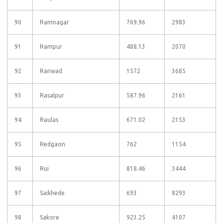
90
Ramnagar
769.96
2983
91
Rampur
488.13
2070
92
Ranwad
1572
3685
93
Rasalpur
587.96
2161
94
Raulas
671.02
2153
95
Redgaon
762
1154
96
Rui
818.46
3444
97
Saikhede
693
8293
98
Sakore
923.25
4107