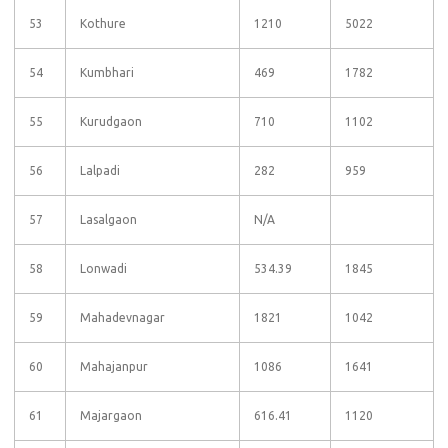
53
Kothure
1210
5022
54
Kumbhari
469
1782
55
Kurudgaon
710
1102
56
Lalpadi
282
959
57
Lasalgaon
N/A
58
Lonwadi
534.39
1845
59
Mahadevnagar
1821
1042
60
Mahajanpur
1086
1641
61
Majargaon
616.41
1120