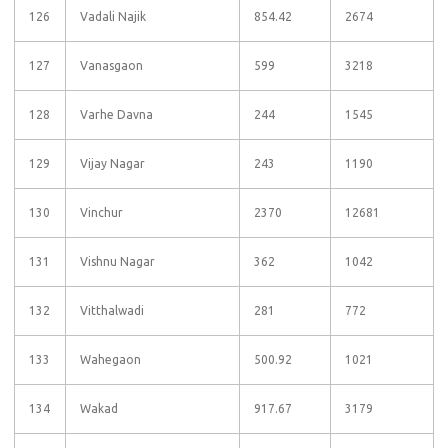
126
Vadali Najik
854.42
2674
127
Vanasgaon
599
3218
128
Varhe Davna
244
1545
129
Vijay Nagar
243
1190
130
Vinchur
2370
12681
131
Vishnu Nagar
362
1042
132
Vitthalwadi
281
772
133
Wahegaon
500.92
1021
134
Wakad
917.67
3179