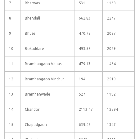
7
Bharwas
531
1168
8
Bhendali
662.83
2247
9
Bhuse
470.72
2027
10
Bokaddare
493.58
2029
11
Bramhangaon Vanas
479.13
1464
12
Bramhangaon Vinchur
194
2519
13
Bramhanwade
527
1182
14
Chandori
2113.47
12594
15
Chapadgaon
639.45
1347