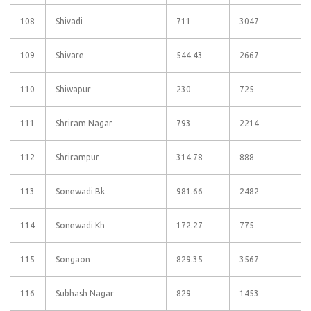
108
Shivadi
711
3047
109
Shivare
544.43
2667
110
Shiwapur
230
725
111
Shriram Nagar
793
2214
112
Shrirampur
314.78
888
113
Sonewadi Bk
981.66
2482
114
Sonewadi Kh
172.27
775
115
Songaon
829.35
3567
116
Subhash Nagar
829
1453