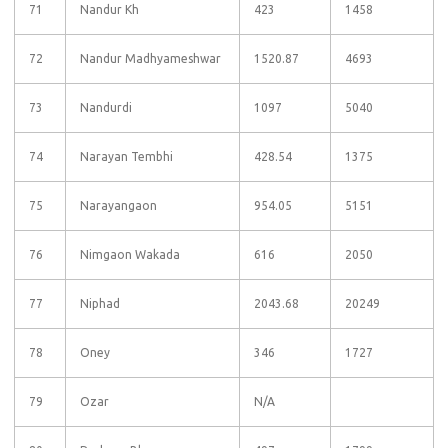
71
Nandur Kh
423
1458
72
Nandur Madhyameshwar
1520.87
4693
73
Nandurdi
1097
5040
74
Narayan Tembhi
428.54
1375
75
Narayangaon
954.05
5151
76
Nimgaon Wakada
616
2050
77
Niphad
2043.68
20249
78
Oney
346
1727
79
Ozar
N/A