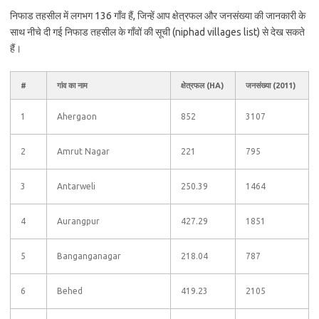
निफाड तहसील में लगभग 136 गाँव हैं, जिन्हें आप क्षेत्रफल और जनसंख्या की जानकारी के
साथ नीचे दी गई निफाड तहसील के गाँवों की सूची (niphad villages list) से देख सकते
हैं।
#
गांव का नाम
क्षेत्रफल (HA)
जनसंख्या (2011)
1
Ahergaon
852
3107
2
Amrut Nagar
221
795
3
Antarweli
250.39
1464
4
Aurangpur
427.29
1851
5
Banganganagar
218.04
787
6
Behed
419.23
2105