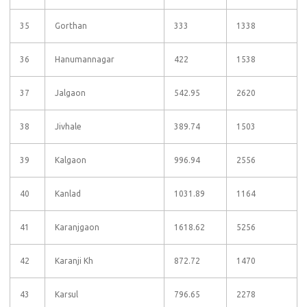
35
Gorthan
333
1338
36
Hanumannagar
422
1538
37
Jalgaon
542.95
2620
38
Jivhale
389.74
1503
39
Kalgaon
996.94
2556
40
Kanlad
1031.89
1164
41
Karanjgaon
1618.62
5256
42
Karanji Kh
872.72
1470
43
Karsul
796.65
2278