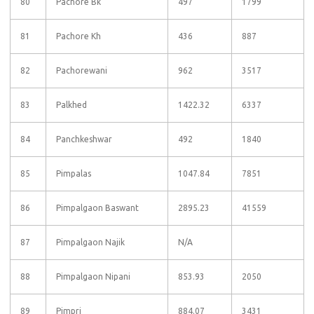
80
Pachore Bk
497
1799
81
Pachore Kh
436
887
82
Pachorewani
962
3517
83
Palkhed
1422.32
6337
84
Panchkeshwar
492
1840
85
Pimpalas
1047.84
7851
86
Pimpalgaon Baswant
2895.23
41559
87
Pimpalgaon Najik
N/A
88
Pimpalgaon Nipani
853.93
2050
89
Pimpri
884.07
3431