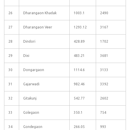
26
Dharangaon Khadak
1003.1
2490
27
Dharangaon Veer
1293.12
3167
28
Dindori
428.89
1702
29
Dixi
483.21
3681
30
Dongargaon
1114.6
3133
31
Gajarwadi
982.46
3392
32
Gitakunj
542.77
2602
33
Golegaon
350.1
754
34
Gondegaon
266.05
993