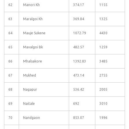
62
Manori Kh
374.17
1155
63
Maralgoi Kh
369.84
1325
64
Mauje Sukene
1072.79
4430
65
Mavalgoi Bk
482.57
1259
66
Mhalsakore
1392.83
3485
67
Mukhed
473.14
2755
68
Nagapur
536.42
2005
69
Naitale
692
3010
70
Nandgaon
853.07
1996