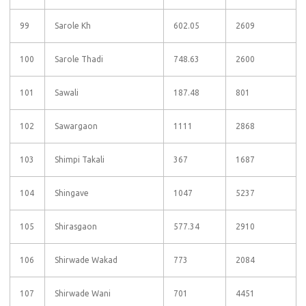
99
Sarole Kh
602.05
2609
100
Sarole Thadi
748.63
2600
101
Sawali
187.48
801
102
Sawargaon
1111
2868
103
Shimpi Takali
367
1687
104
Shingave
1047
5237
105
Shirasgaon
577.34
2910
106
Shirwade Wakad
773
2084
107
Shirwade Wani
701
4451