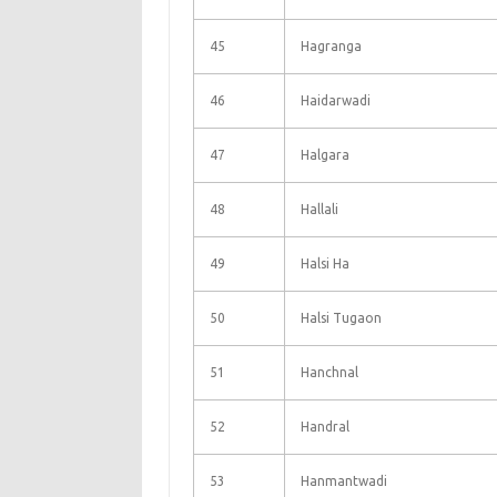
45
Hagranga
46
Haidarwadi
47
Halgara
48
Hallali
49
Halsi Ha
50
Halsi Tugaon
51
Hanchnal
52
Handral
53
Hanmantwadi