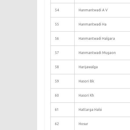
54
Hanmantwadi A V
55
Hanmantwadi Ha
56
Hanmantwadi Halgara
57
Hanmantwadi Mugaon
58
Harijawalga
59
Hasori Bk
60
Hasori Kh
61
Hattarga Halsi
62
Hosur