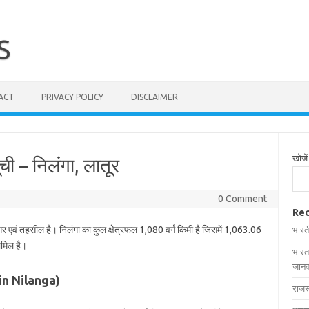
S
ACT
PRIVACY POLICY
DISCLAIMER
खोजें
ची – निलंगा, लातूर
0 Comment
Rec
गर एवं तहसील है। निलंगा का कुल क्षेत्रफल 1,080 वर्ग किमी है जिसमें 1,063.06
भारत
शामिल है।
भारत
जानक
s in Nilanga)
राजस