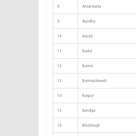
8
Ansarwada
9
Aundha
10
Aurad
11
Badur
12
Bamni
13
Barmachiwadi
14
Baspur
15
Bendga
16
Bhutmugli