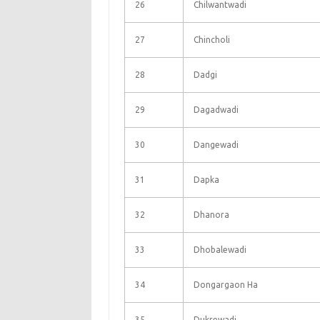
26
Chilwantwadi
27
Chincholi
28
Dadgi
29
Dagadwadi
30
Dangewadi
31
Dapka
32
Dhanora
33
Dhobalewadi
34
Dongargaon Ha
35
Dukrewadi