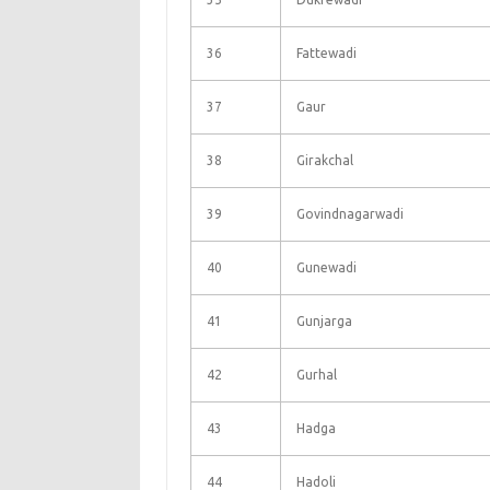
36
Fattewadi
37
Gaur
38
Girakchal
39
Govindnagarwadi
40
Gunewadi
41
Gunjarga
42
Gurhal
43
Hadga
44
Hadoli