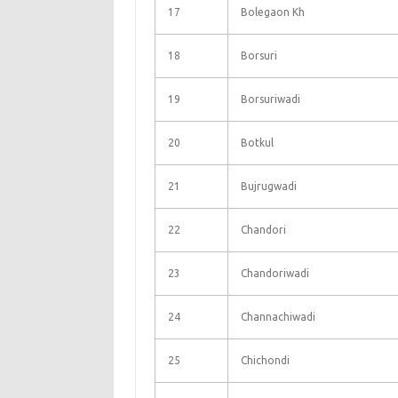
17
Bolegaon Kh
18
Borsuri
19
Borsuriwadi
20
Botkul
21
Bujrugwadi
22
Chandori
23
Chandoriwadi
24
Channachiwadi
25
Chichondi