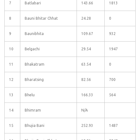
7
Batlabari
143.66
1813
8
Bauni Bhitar Chhat
24.28
0
9
Baunibhita
109.67
932
10
Belgachi
29.54
1947
11
Bhakatram
63.54
0
12
Bharatsing
82.56
700
13
Bhelu
166.33
564
14
Bhimram
N/A
15
Bhujia Bani
252.93
1487