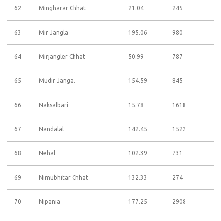
62
Mingharar Chhat
21.04
245
63
Mir Jangla
195.06
980
64
Mirjangler Chhat
50.99
787
65
Mudir Jangal
154.59
845
66
Naksalbari
15.78
1618
67
Nandalal
142.45
1522
68
Nehal
102.39
731
69
Nimubhitar Chhat
132.33
274
70
Nipania
177.25
2908