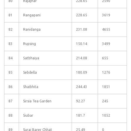
80
Rajajhar
228.65
2590
81
Rangapani
228.65
3619
82
Ranidanga
231.08
4655
83
Rupsing
150.14
3499
84
Satbhaiya
214.08
655
85
Sebdella
180.09
1276
86
Shaibhita
244.43
1851
87
Sirsia Tea Garden
92.27
245
88
Siubar
181.7
1052
89
Suraj Barer Chhat
25.49
0