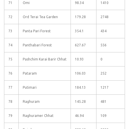
71
Omi
98.34
1410
72
Ord Terai Tea Garden
179.28
2748
73
Panta Pari Forest
354.1
434
74
Panthabari Forest
627.67
556
75
Pashchim Karai Barir Chhat
10.93
0
76
Pataram
106.03
252
77
Putimari
184.13
1217
78
Raghuram
145.28
481
79
Raghuramer Chhat
46.94
109