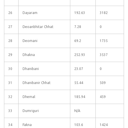
26
Dayaram
192.63
3182
27
Deoanbhitar Chhat
7.28
0
28
Deomani
69.2
1735
29
Dhakna
252.93
3537
30
Dhanibani
23.07
0
31
Dhanibanir Chhat
55.44
509
32
Dhemal
185.94
459
33
Dumriguri
N/A
34
Fakna
103.6
1424