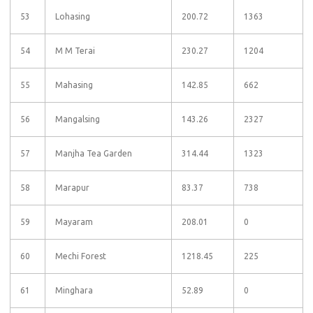
53
Lohasing
200.72
1363
54
M M Terai
230.27
1204
55
Mahasing
142.85
662
56
Mangalsing
143.26
2327
57
Manjha Tea Garden
314.44
1323
58
Marapur
83.37
738
59
Mayaram
208.01
0
60
Mechi Forest
1218.45
225
61
Minghara
52.89
0