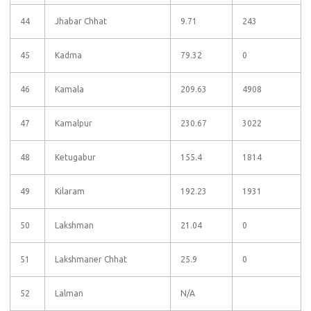
44
Jhabar Chhat
9.71
243
45
Kadma
79.32
0
46
Kamala
209.63
4908
47
Kamalpur
230.67
3022
48
Ketugabur
155.4
1814
49
Kilaram
192.23
1931
50
Lakshman
21.04
0
51
Lakshmaner Chhat
25.9
0
52
Lalman
N/A