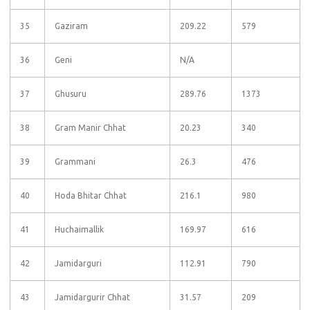
35
Gaziram
209.22
579
36
Geni
N/A
37
Ghusuru
289.76
1373
38
Gram Manir Chhat
20.23
340
39
Grammani
26.3
476
40
Hoda Bhitar Chhat
216.1
980
41
Huchaimallik
169.97
616
42
Jamidarguri
112.91
790
43
Jamidargurir Chhat
31.57
209