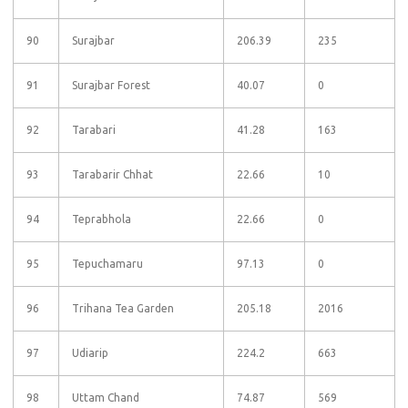
90
Surajbar
206.39
235
91
Surajbar Forest
40.07
0
92
Tarabari
41.28
163
93
Tarabarir Chhat
22.66
10
94
Teprabhola
22.66
0
95
Tepuchamaru
97.13
0
96
Trihana Tea Garden
205.18
2016
97
Udiarip
224.2
663
98
Uttam Chand
74.87
569