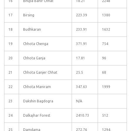
16
Bhujia Banir Chhat
18.21
2248
17
Birsing
223.39
1380
18
Budhkaran
233.91
1632
19
Chhota Chenga
371.91
754
20
Chhota Ganja
17.81
96
21
Chhota Ganjer Chhat
25.5
68
22
Chhota Maniram
347.63
1999
23
Dakshin Bagdogra
N/A
24
Dalkajhar Forest
2410.73
512
25
Damdama
272.76
1294