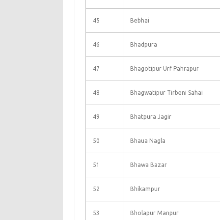
45
Bebhai
46
Bhadpura
47
Bhagotipur Urf Pahrapur
48
Bhagwatipur Tirbeni Sahai
49
Bhatpura Jagir
50
Bhaua Nagla
51
Bhawa Bazar
52
Bhikampur
53
Bholapur Manpur