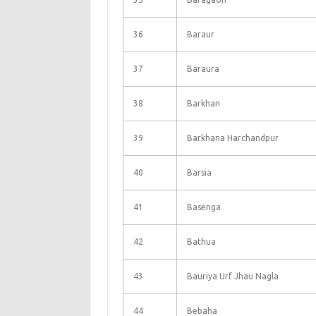
36
Baraur
37
Baraura
38
Barkhan
39
Barkhana Harchandpur
40
Barsia
41
Basenga
42
Bathua
43
Bauriya Urf Jhau Nagla
44
Bebaha