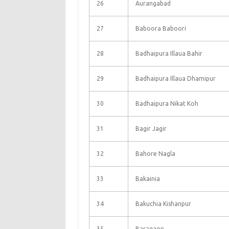
26
Aurangabad
27
Baboora Baboori
28
Badhaipura Illaua Bahir
29
Badhaipura Illaua Dhamipur
30
Badhaipura Nikat Koh
31
Bagir Jagir
32
Bahore Nagla
33
Bakainia
34
Bakuchia Kishanpur
35
Baragaon