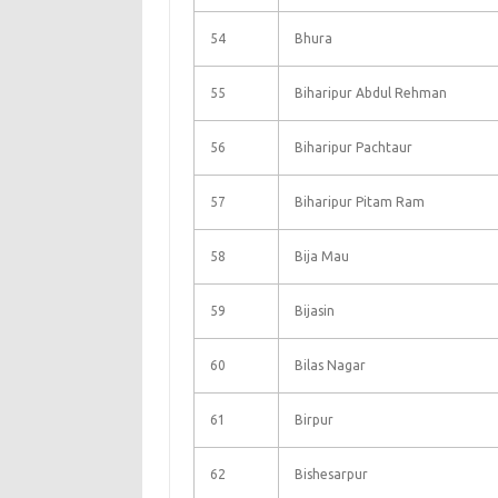
54
Bhura
55
Biharipur Abdul Rehman
56
Biharipur Pachtaur
57
Biharipur Pitam Ram
58
Bija Mau
59
Bijasin
60
Bilas Nagar
61
Birpur
62
Bishesarpur