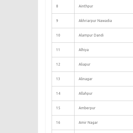
8
Ainthpur
9
Akhriarpur Nawadia
10
Alampur Dandi
11
Alhiya
12
Aliapur
13
Alinagar
14
Allahpur
15
Amberpur
16
Amir Nagar