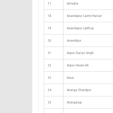
17
Amsaha
18
Anandapur Laxmi Narian
19
Anandapur Lekhraj
20
Anandipur
21
Aspur Dariyo Singh
22
Aspur Hasan Ali
23
Asua
24
Atanga Chandpur
25
Atangaogi