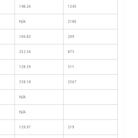
148.26
1245
N/A
2186
106.82
209
232.36
875
128.59
511
338.18
2367
N/A
N/A
159.97
519