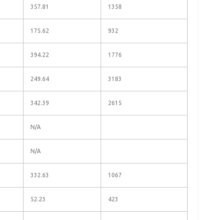
357.81
1358
175.62
932
394.22
1776
249.64
3183
342.39
2615
N/A
N/A
332.63
1067
52.23
423