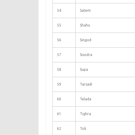
54
Satem
55
Shahu
56
Singod
57
Sisodra
58
Supa
59
Tarsadi
60
Telada
61
Tighra
62
Toli