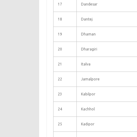
17
Dandesar
18
Dantej
19
Dhaman
20
Dharagiri
21
Italva
22
Jamalpore
23
Kabilpor
24
Kachhol
25
Kadipor