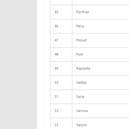
45
Parthan
46
Pera
47
Pinsad
48
Puni
49
Rajwada
50
Sadlav
51
Sarai
52
Sarona
53
Sarpor