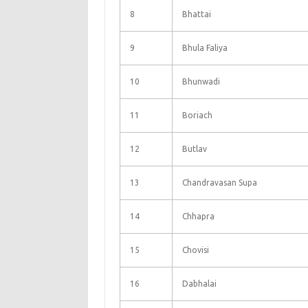
8
Bhattai
9
Bhula Faliya
10
Bhunwadi
11
Boriach
12
Butlav
13
Chandravasan Supa
14
Chhapra
15
Chovisi
16
Dabhalai