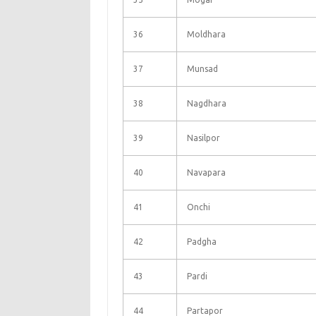
36
Moldhara
37
Munsad
38
Nagdhara
39
Nasilpor
40
Navapara
41
Onchi
42
Padgha
43
Pardi
44
Partapor