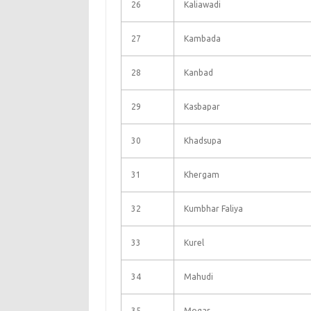
26
Kaliawadi
27
Kambada
28
Kanbad
29
Kasbapar
30
Khadsupa
31
Khergam
32
Kumbhar Faliya
33
Kurel
34
Mahudi
35
Mogar